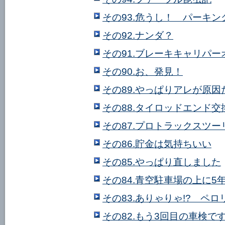
その93.危うし！ パーキン
その92.ナンダ？
その91.ブレーキキャリパ
その90.お、発見！
その89.やっぱりアレが原因
その88.タイロッドエンド交
その87.プロトラックスツ
その86.貯金は気持ちいい
その85.やっぱり直しました
その84.青空駐車場の上に5
その83.ありゃりゃ!? ペロ
その82.もう3回目の車検で