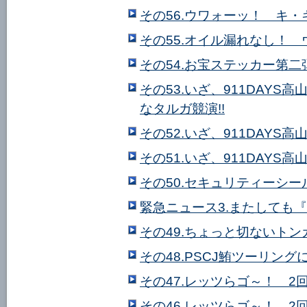
その56.ウワォーッ！ キ・
その55.オイル漏れなし！ 
その54.お宝ステッカー第二
その53.いざ、911DAYS
なタルガ競演!!
その52.いざ、911DAYS
その51.いざ、911DAYS
その50.セキュリティーシ
緊急ニュース3.またしても
その49.ちょっと切ないトン
その48.PSCJ鮪ツーリング
その47.レッツらゴ～！ 
その46.レッツらゴ～！ 