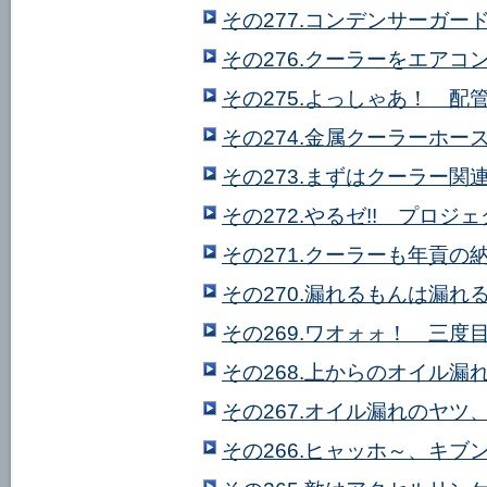
その277.コンデンサーガード
その276.クーラーをエアコ
その275.よっしゃあ！ 配管
その274.金属クーラーホー
その273.まずはクーラー
その272.やるゼ!! プロジェク
その271.クーラーも年貢の
その270.漏れるもんは漏れ
その269.ワオォォ！ 三度目
その268.上からのオイル
その267.オイル漏れのヤツ
その266.ヒャッホ～、キブ