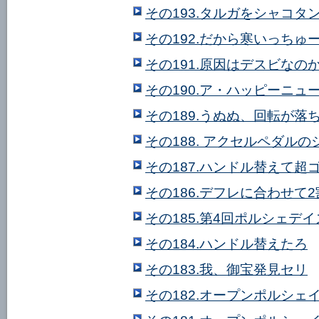
その193.タルガをシャコタ
その192.だから寒いっちゅ
その191.原因はデスビなのか
その190.ア・ハッピーニュー
その189.うぬぬ、回転が落
その188. アクセルペダル
その187.ハンドル替えて超
その186.デフレに合わせて
その185.第4回ポルシェデ
その184.ハンドル替えたろ
その183.我、御宝発見セリ
その182.オープンポルシェ