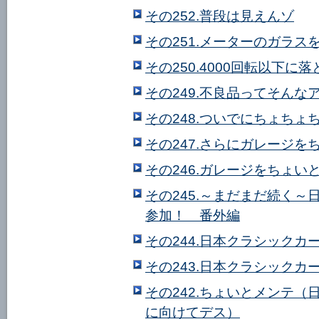
その252.普段は見えんゾ
その251.メーターのガラス
その250.4000回転以下に
その249.不良品ってそんな
その248.ついでにちょち
その247.さらにガレージを
その246.ガレージをちょい
その245.～まだまだ続く～
参加！ 番外編
その244.日本クラシックカ
その243.日本クラシックカ
その242.ちょいとメンテ（
に向けてデス）