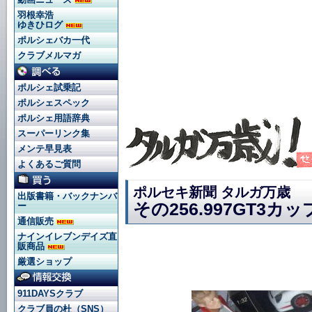
羽根幸浩
ゆきひログ
ポルシェバカ一代
クラブメルマガ
ポルシェ試乗記
ポルシェスペック
ポルシェ用語辞典
スーパーリンク集
メンテ早見表
よくあるご質問
ポルセキ新聞 タルガ万歳
出版書籍・バックナンバ
その256.997GT3
ー
通信販売
ナインイレブンデイズ直
販商品
厳選ショップ
911DAYSクラブ
クラブ員の杜（SNS）