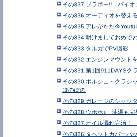
その337.ブラボー!! パイ
その336.オーディオを替え
その335.アレがただ今Yout
その334.明けましておめで
その333.タルガでPV撮影
その332.エンジンマウント
その331.第1回911DAY
その330.ポルシェ・クラ
ほのぼの
その329.ガレージのシャッ
その328.ウホホ♪ 油温も
その327.オイル漏れ完治！
その326.タペットカバー