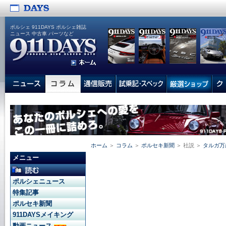
ポルシェ 911DAYS ポルシェ雑誌
ニュース 中古車 パーツなど
ホーム
＞
コラム
＞
ポルセキ新聞
＞ 社説 ＞
タルガ万
メニュー
ポルシェニュース
特集記事
ポルセキ新聞
911DAYSメイキング
動画ニュース