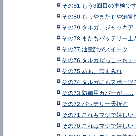
その81.もう3回目の車検で
その80.もしやまたもや漏電!
その79.タルガ、ジャッキ
その78.またもバッテリー上
その77.油量計がスイーツ
その76.タルガぜっこ～ちょ
その75.ああ、雪まみれ
その74.タルガにもスポー
その73.防御用カバーが……
その72.バッテリー夭折す
その71.これもマジで嬉しい
その70.これはマジで嬉しい