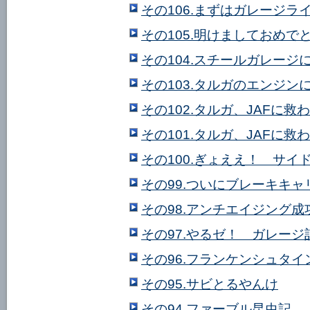
その106.まずはガレージラ
その105.明けましておめで
その104.スチールガレージ
その103.タルガのエンジンに
その102.タルガ、JAFに救
その101.タルガ、JAFに救
その100.ぎょええ！ サイド
その99.ついにブレーキキ
その98.アンチエイジング
その97.やるゼ！ ガレージ計
その96.フランケンシュタ
その95.サビとるやんけ
その94.ファーブル昆虫記