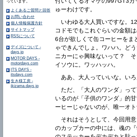
付いてくるオマケの997GT3
っています。
ゅーわけです。
よくあるご質問と回答
お問い合わせ
いわゆる大人買いですな。120
個人情報保護方針
コドモでもこれぐらいの金額は
サイトマップ
RSSについて
6台が欲しくて缶コーヒーをま
ゃできんでしょ。ワハハ。どう
デイズについて -
days.jp
ニカーにゃ興味ないって？ そ
MOTOR DAYS -
motordays.com
イソウに。ワッハッハ。
ITS DAYS -
itsdays.com
ああ、大人っていいな。いろ
生き様工房 -
ikizama.days.jp
ただ、「大人のワンダ」って
いるのが「子供のワンダ」的甘
ーヒーじゃないのが、唯一オト
それはそうとして、今回用意
のカップカーの中には、魂の『9
のステッカーをデカデカと貼っ