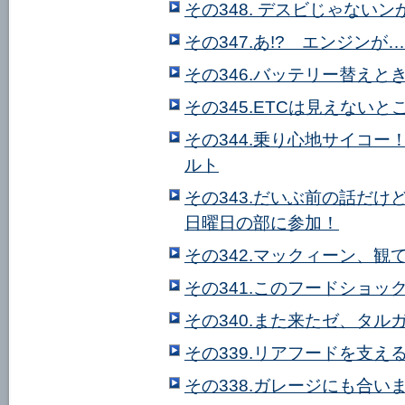
その348. デスビじゃないン
その347.あ!? エンジンが
その346.バッテリー替えと
その345.ETCは見えないと
その344.乗り心地サイコ
ルト
その343.だいぶ前の話だけ
日曜日の部に参加！
その342.マックィーン、観
その341.このフードショッ
その340.また来たゼ、タル
その339.リアフードを支
その338.ガレージにも合いま