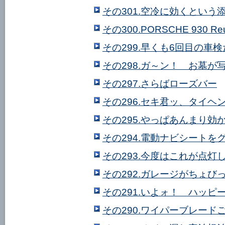
その301.空冷に効くという
その300.PORSCHE 930 R
その299.早くも6回目の車
その298.ガ～ン！ お墓が
その297.さらばローズバー
その296.セキ君ッ、タイ
その295.やっぱあんまり効
その294.電動ナビシートを
その293.今度はこれが点灯
その292.ガレージがちょび
その291.いよォ！ ハッピ
その290.ワイパーブレード