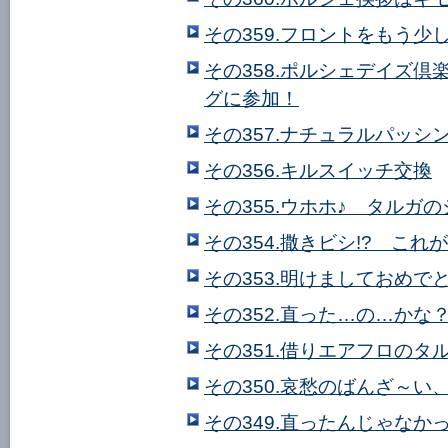
その359.フロントをもう少
その358.ポルシェデイズ倶
グに参加！
その357.ナチュラルパッシ
その356.キルスイッチ交換
その355.ウホホ♪ タルガ
その354.撒きビシ!? こ
その353.明けましておめで
その352.直った…の…かな
その351.借りエアフロのタ
その350.哀愁のばんざ～い
その349.直ったんじゃなか