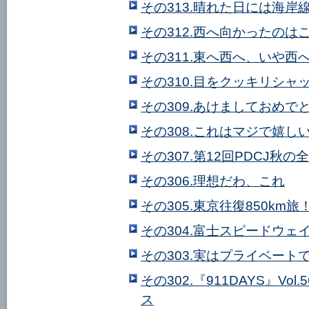
その313.晴れた日には海岸
その312.西へ向かったのは
その311.東へ西へ、いや西
その310.目をクッキリシャ
その309.あけましておめで
その308.これはマジで嬉し
その307.第12回PDCJ秋
その306.理想だわ、これ
その305.東京往復850km旅
その304.富士スピードウェ
その303.実はプライベート
その302.『911DAYS』V
ス