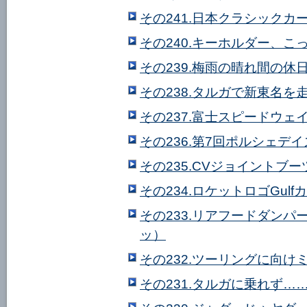
その241.日本クラシックカ
その240.キーホルダー、こ
その239.梅雨の晴れ間の休
その238.タルガで新東名を
その237.富士スピードウェ
その236.第7回ポルシェ
その235.CVジョイントブ
その234.ロケットロゴGu
その233.リアフードダン
ッ）
その232.ツーリングに向
その231.タルガに乗れず…