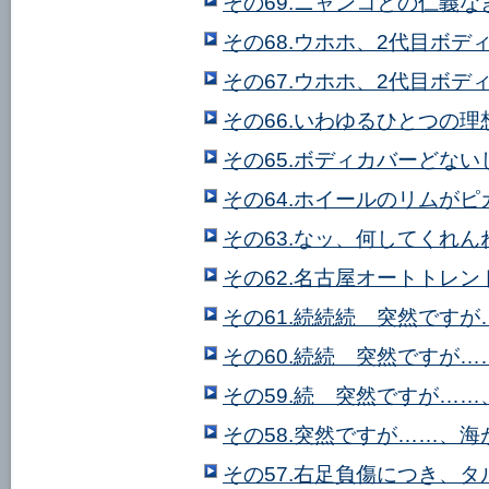
その69.ニャンコとの仁義な
その68.ウホホ、2代目ボデ
その67.ウホホ、2代目ボデ
その66.いわゆるひとつの理
その65.ボディカバーどない
その64.ホイールのリムがピ
その63.なッ、何してくれ
その62.名古屋オートトレン
その61.続続続 突然です
その60.続続 突然ですが
その59.続 突然ですが…
その58.突然ですが……、
その57.右足負傷につき、