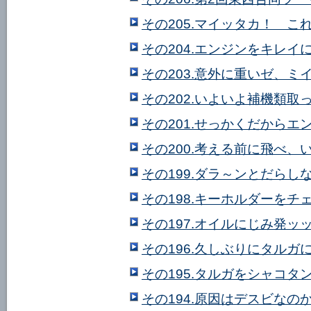
その205.マイッタカ！ 
その204.エンジンをキレイ
その203.意外に重いゼ、ミ
その202.いよいよ補機類取
その201.せっかくだから
その200.考える前に飛べ、
その199.ダラ～ンとだらし
その198.キーホルダーをチ
その197.オイルにじみ発ッ
その196.久しぶりにタル
その195.タルガをシャコタ
その194.原因はデスビなのか