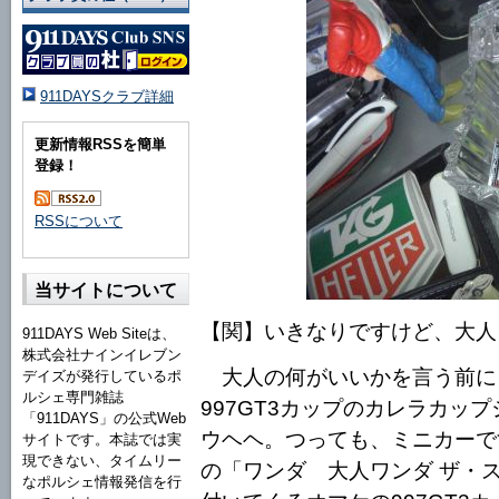
911DAYSクラブ詳細
更新情報RSSを簡単
登録！
RSSについて
当サイトについて
【関】いきなりですけど、大人
911DAYS Web Siteは、
株式会社ナインイレブン
大人の何がいいかを言う前に、
デイズが発行しているポ
ルシェ専門雑誌
997GT3カップのカレラカッ
「911DAYS」の公式Web
ウヘヘ。つっても、ミニカーで
サイトです。本誌では実
現できない、タイムリー
の「ワンダ 大人ワンダ ザ・ス
なポルシェ情報発信を行