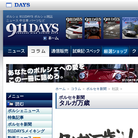
ポルシェ 911DAYS ポルシェ雑誌
ニュース 中古車 パーツなど
ホーム
＞
コラム
＞
ポルセキ新聞
＞ 社説 ＞
メニュー
ポルセキ新聞
タルガ万歳
ポルシェニュース
特集記事
ポルセキ新聞
911DAYSメイキング
動画ニュース