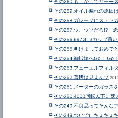
その260.もしかしてサーモス
その259.オイル漏れの原因は
その258.ガレージにステッ
その257.ウ、ウソだろ!?
その256.997GT3カップ
その255.明けましておめで
その254.御殿場へGo！ Go
その253.フューエルフィル
その252.普段は見えんゾ
201
その251.メーターのガラス
その250.4000回転以下に
その249.不良品ってそんな
その248.ついでにちょち