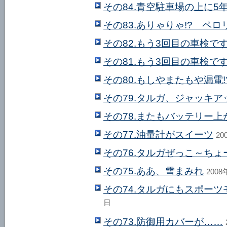
その84.青空駐車場の上に5
その83.ありゃりゃ!? ペロ
その82.もう3回目の車検で
その81.もう3回目の車検で
その80.もしやまたもや漏電!
その79.タルガ、ジャッキ
その78.またもバッテリー上
その77.油量計がスイーツ
20
その76.タルガぜっこ～ちょ
その75.ああ、雪まみれ
2008
その74.タルガにもスポー
日
その73.防御用カバーが……