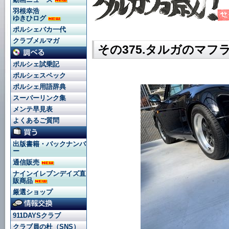
羽根幸浩
ゆきひログ
ポルシェバカ一代
クラブメルマガ
その375.タルガのマ
ポルシェ試乗記
ポルシェスペック
ポルシェ用語辞典
スーパーリンク集
メンテ早見表
よくあるご質問
出版書籍・バックナンバ
ー
通信販売
ナインイレブンデイズ直
販商品
厳選ショップ
911DAYSクラブ
クラブ員の杜（SNS）