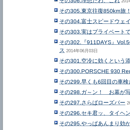
その306.理想だわ、これ
201
その305.東京往復850km旅
その304.富士スピードウェ
その303.実はプライベート
その302.『911DAYS』V
ス
2014年06月03日
その301.空冷に効くという
その300.PORSCHE 930 R
その299.早くも6回目の車
その298.ガ～ン！ お墓が
その297.さらばローズバー
2
その296.セキ君ッ、タイ
その295.やっぱあんまり効