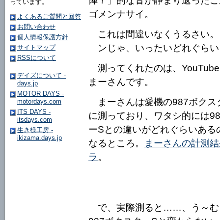
陣！」的な音が静まり返ったご
っています。
ゴメンナサイ。
よくあるご質問と回答
お問い合わせ
これは間違いなくうるさい。
個人情報保護方針
ンじゃ、いったいどれぐらい
サイトマップ
RSSについて
測ってくれたのは、YouTub
デイズについて -
まーさんです。
days.jp
MOTOR DAYS -
まーさんは愛機の987ボクス
motordays.com
ITS DAYS -
に測っており、ワタシ的には98
itsdays.com
ーSとの違いがどれぐらいある
生き様工房 -
ikizama.days.jp
なるところ。
まーさんの計測結
ラ
。
で、実際測ると……、う～む