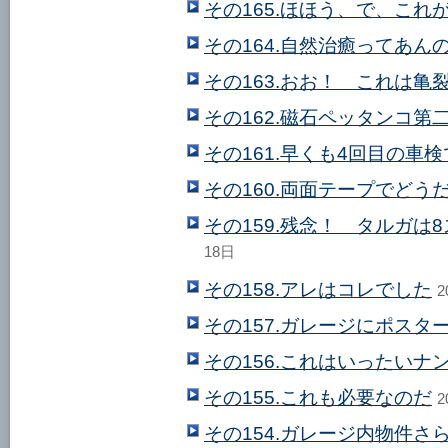
その165.ほほう、で、これ
その164.自然治癒ってあん
その163.おお！ これは亀
その162.磁石ペッタンコ第
その161.早くも4回目の車
その160.両面テープでどう
その159.残念！ タルガは
18日
その158.アレはコレでした
2
その157.ガレージにポスタ
その156.これはいったいナン
その155.これも必要なのだ
2
その154.ガレージ内物件さ