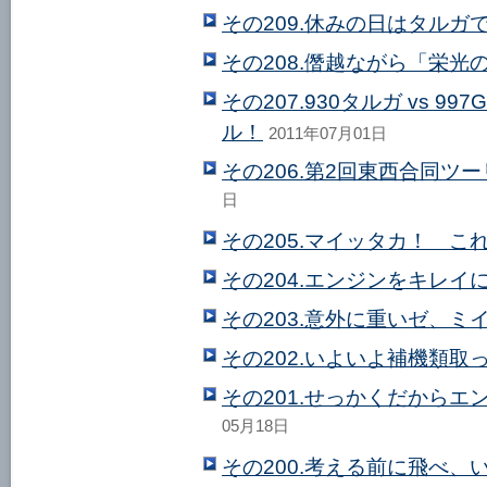
その209.休みの日はタルガ
その208.僭越ながら「栄光
その207.930タルガ vs 
ル！
2011年07月01日
その206.第2回東西合同ツ
日
その205.マイッタカ！ 
その204.エンジンをキレイ
その203.意外に重いゼ、ミ
その202.いよいよ補機類取
その201.せっかくだから
05月18日
その200.考える前に飛べ、