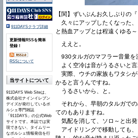
【関】ずいぶんお久しぶりの『
久々にアップしたくなった、
911DAYSクラブ詳細
と熱血アップとは程遠くゆる～
更新情報RSSを簡単
ええと。
登録！
930タルガのマフラー音量を
RSSについて
よく空冷は音がうるさいと言
実際、ウチの家族もワタシが
当サイトについて
かると言うんですね。
うるさいから、と。
911DAYS Web Siteは、
株式会社ナインイレブン
それから、早朝のタルガでの
デイズが発行しているポ
ルシェ専門雑誌
てのもありますね。
「911DAYS」の公式Web
気配を消して、ソロ～と出発
サイトです。本誌では実
現できない、タイムリー
アイドリングで移動しても、
なポルシェ情報発信を行