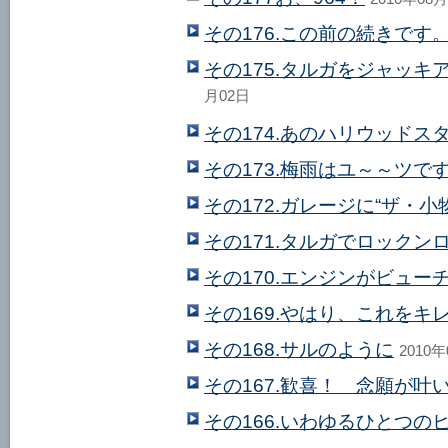
その176.この前の続きで
その175.タルガをジャッ
月02日
その174.あのハリウッド
その173.梅雨はユ～～ツで
その172.ガレージに“ザ・小
その171.タルガでロックン
その170.エンジンがビュー
その169.やはり、これをキ
その168.サルのように
2010
その167.歓喜！ 念願が叶
その166.いわゆるひとつの