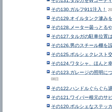
その131.タルガをWコーテ
その130.ガルフ911注入！
2
その129.オイルタンク滲み
その128.メーター曇っとる
その127.タルガの駐車位置
その126.男のスチール棚を
その125.ポルシェクレスト
その124.ワタシャ、ほんと
その123.ガレージの照明
08日
その122.ハンドルぐらぐら
その121.ワイパー根元のサ
その120.ポルシェなステッ