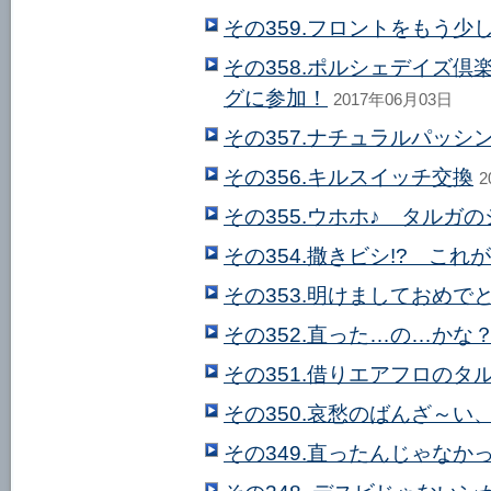
その359.フロントをもう少
その358.ポルシェデイズ倶
グに参加！
2017年06月03日
その357.ナチュラルパッシ
その356.キルスイッチ交換
2
その355.ウホホ♪ タルガ
その354.撒きビシ!? こ
その353.明けましておめで
その352.直った…の…かな
その351.借りエアフロのタ
その350.哀愁のばんざ～い
その349.直ったんじゃなか