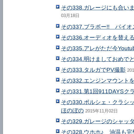
その338.ガレージにも合いま
03月18日
その337.ブラボー!! パイ
その336.オーディオを替え
その335.アレがただ今Yout
その334.明けましておめで
その333.タルガでPV撮影
20
その332.エンジンマウント
その331.第1回911DAY
その330.ポルシェ・クラ
ほのぼの
2015年11月02日
その329.ガレージのシャッ
その328.ウホホ♪ 油温も