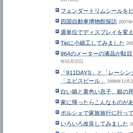
09月03日
フェンダートリムシールを
四国自動車博物館探訪
2007
週単位でディスプレイを変
Tipに小細工してみました
20
964のメーターの液晶が駄
年01月22日
「911DAYS」と「レーシ
「エビスビール」
2006年12月
白い娘と黄色い息子、銀の
家に帰ったらこんなものが
ポルシェで家族旅行に行っ
いろいろ改良してみました
2