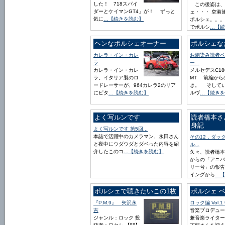
した！ 718スパイ
この後姿は、
ダーとケイマンGT4」が！ ずっと
ェ・・・ 空港
気に
…【続きを読む】
ポルシェ。。。
でポルシ
…【続
ヘンなポルシェオーナー
ポルシェな
カレラ・イン・カレ
お馴染み読者ペ
ラ
ー...
カレラ・イン・カレ
メルセデスC18
ラ。イタリア製のロ
MT 前編から
ードレーサーが、964カレラ2のリア
き。 そして
にピタ
…【続きを読む】
ルヴ
…【続きを
よく写ルンです
読者橋本さ
身記
よく写ルンです 第5回...
本誌で活躍中のカメラマン、永田さん
その12．ダッ
と夜中にウダウダとダベった内容を紹
ル...
介したこのコ
…【続きを読む】
久々、読者橋本
からの「アニバ
リー号」の報告
イングから
…【
ポルシェで聴きたいこの1枚
ポルシェ 
『P.M.9』 矢沢永
ロック編 Vol.1 9
吉
音楽プロデュー
ジャンル：ロック 投
兼音楽ライター