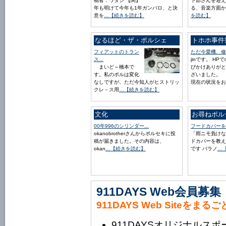
稿者：ワタシ 【関】
下部さんを迎え
年も明けて今年も1年ガンバロ、と決
る、音楽方面か
意を
…【続きを読む】
を読む】
なるほど・ザ・ポルシェ
トホホ事件
フィアットのトラン
ただ今愛機、修
ス...
jinです。 HP
まいど～橋本で
びかけありがと
す。私のポルは変化
ざいました。
なしですが、ただ今知人がヒストリッ
現在の状況をお
クレ－ス用
…【続きを読む】
文化
お尋ねポル
00年996のシリンダー...
フードカバーを教
okanobrotherさんからポルセキに投
「雨ニモ負けな
稿が届きました。その内容は、
ドカバーを教え
okan
…【続きを読む】
です パラノ
…
911DAYS Web会員募集
911DAYS Web Siteをまる
911DAYSオリジナルス