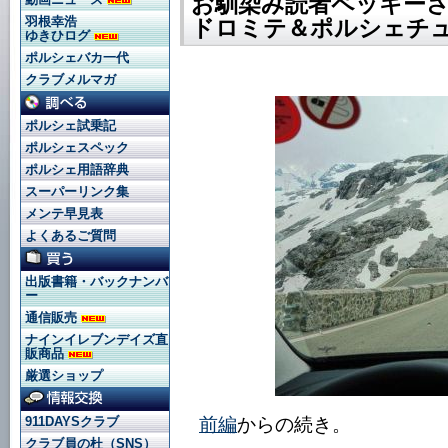
お馴染み読者ペッキーさ
羽根幸浩
ドロミテ＆ポルシェチュ
ゆきひログ
ポルシェバカ一代
クラブメルマガ
ポルシェ試乗記
ポルシェスペック
ポルシェ用語辞典
スーパーリンク集
メンテ早見表
よくあるご質問
出版書籍・バックナンバ
ー
通信販売
ナインイレブンデイズ直
販商品
厳選ショップ
911DAYSクラブ
前編
からの続き。
クラブ員の杜（SNS）