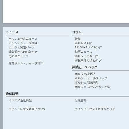
ニュース
コラム
ポルシェ公式ニュース
特集
ポルシェショップ関連
ポルセキ新聞
ポルシェ関連パーツ
911DAYSメイキング
編集部からのお知らせ
動画ニュース
その他ニュース
ポルシェバカ一代
羽根幸浩 ゆきひログ
厳選ポルシェショップ情報
試乗記・スペック
ポルシェ試乗記
ポルシェ オールスペック
ポルシェ用語辞典
ポルシェ スーパーリンク集
通信販売
オススメ通販商品
出版書籍
ナインイレブン通販について
ナインイレブン直販商品とは？