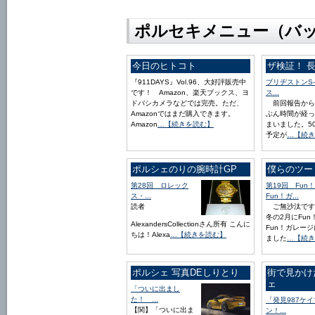
ポルセキメニュー（バ
今日のヒトコト
ザ検証！ 
『911DAYS』Vol.96、大好評販売中
ブリヂストンS-
です！ Amazon、楽天ブックス、ヨ
ス...
ドバシカメラなどでは完売。ただ、
前回報告から
Amazonではまだ購入できます。
ぶん時間が経っ
Amazon
…【続きを読む】
まいました。5
予定が
…【続き
ポルシェのりの腕時計GP
僕らのツー
第28回 ロレック
第19回 Fun！
ス・...
Fun！ガ...
読者
ご無沙汰です
冬の2月にFun
AlexandersCollectionさん所有 こんに
Fun！ガレー
ちは！Alexa
…【続きを読む】
ました
…【続き
ポルシェ 写真DEしりとり
街で見かけ
ェ
「ついに出まし
た！ ...
「発見987ケイ
【関】「ついに出ま
ン！...