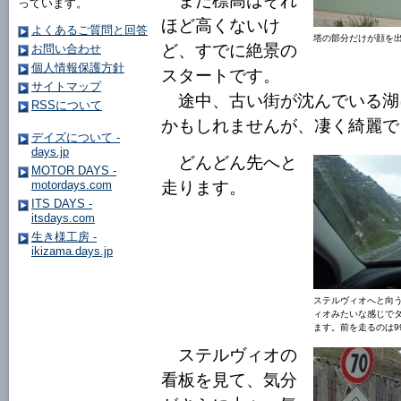
まだ標高はそれ
っています。
ほど高くないけ
よくあるご質問と回答
塔の部分だけが顔を
ど、すでに絶景の
お問い合わせ
個人情報保護方針
スタートです。
サイトマップ
途中、古い街が沈んでいる湖
RSSについて
かもしれませんが、凄く綺麗で
デイズについて -
days.jp
どんどん先へと
MOTOR DAYS -
motordays.com
走ります。
ITS DAYS -
itsdays.com
生き様工房 -
ikizama.days.jp
ステルヴィオへと向
ィオみたいな感じで
ます。前を走るのは9
ステルヴィオの
看板を見て、気分