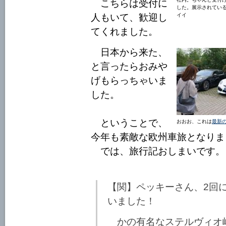
こちらは受付に
した。展示されてい
人もいて、歓迎し
イイ
てくれました。
日本から来た、
と言ったらおみや
げもらっちゃいま
した。
ということで、
おおお、これは
最新
今年も素敵な欧州車旅となりま
では、旅行記おしまいです。
【関】ペッキーさん、2回
いました！
かの有名なステルヴィオ