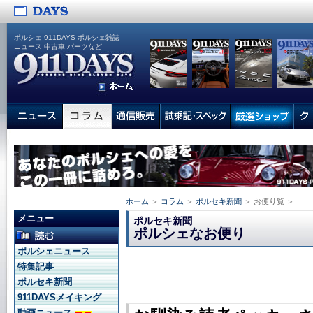
ポルシェ 911DAYS ポルシェ雑誌
ニュース 中古車 パーツなど
ホーム
＞
コラム
＞
ポルセキ新聞
＞ お便り覧 ＞
メニュー
ポルセキ新聞
ポルシェなお便り
ポルシェニュース
特集記事
ポルセキ新聞
911DAYSメイキング
動画ニュース