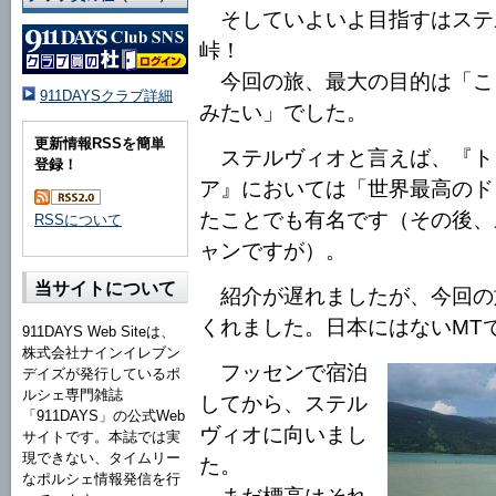
そしていよいよ目指すはステ
峠！
今回の旅、最大の目的は「こ
911DAYSクラブ詳細
みたい」でした。
更新情報RSSを簡単
ステルヴィオと言えば、『ト
登録！
ア』においては「世界最高のド
たことでも有名です（その後、
RSSについて
ャンですが）。
当サイトについて
紹介が遅れましたが、今回の旅
くれました。日本にはないMT
911DAYS Web Siteは、
株式会社ナインイレブン
フッセンで宿泊
デイズが発行しているポ
ルシェ専門雑誌
してから、ステル
「911DAYS」の公式Web
ヴィオに向いまし
サイトです。本誌では実
現できない、タイムリー
た。
なポルシェ情報発信を行