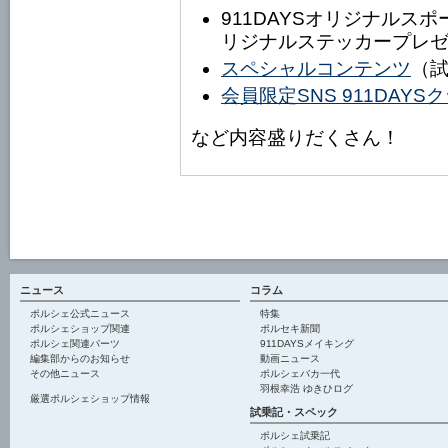
911DAYSオリジナルス
リジナルステッカープレ
スペシャルコンテンツ
（
会員限定SNS 911DAY
など内容盛りだくさん！
ニュース
コラム
ポルシェ公式ニュース
特集
ポルシェショップ関連
ポルセキ新聞
ポルシェ関連パーツ
911DAYSメイキング
編集部からのお知らせ
動画ニュース
その他ニュース
ポルシェバカ一代
羽根幸浩 ゆきひログ
厳選ポルシェショップ情報
試乗記・スペック
ポルシェ試乗記