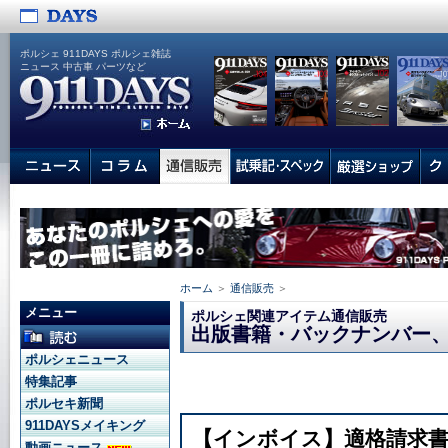
ポルシェ 911DAYS ポルシェ雑誌
ニュース 中古車 パーツなど
ホーム
＞
通信販売
＞
メニュー
ポルシェ関連アイテム通信販売
出版書籍・バックナンバー
ポルシェニュース
特集記事
ポルセキ新聞
911DAYSメイキング
【インボイス】適格請求
動画ニュース