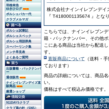
羽根幸浩
株式会社ナインイレブンデイ
ゆきひログ
ポルシェバカ一代
『 T4180001135674 』と
クラブメルマガ
ポルシェ試乗記
こちらでは、ナインイレブンデ
ポルシェスペック
籍・バックナンバー、その他ポ
ポルシェ用語辞典
こにある商品は当社から配送し
スーパーリンク集
す。
メンテ早見表
よくあるご質問
直販商品について
（送料・手
ております）
出版書籍・バックナンバ
ー
商品の詳細については、商品名
通信販売
い。
ナインイレブンデイズ直
販商品
価格はすべて税込み価格です。
厳選ショップ
911DAYSクラブ
クラブ員の杜（SNS）