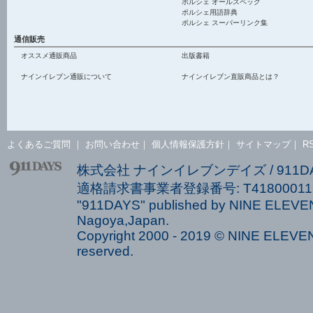
ポルシェ オールスペック
ポルシェ用語辞典
ポルシェ スーパーリンク集
通信販売
オススメ通販商品
出版書籍
ナインイレブン通販について
ナインイレブン直販商品とは？
よくあるご質問
｜
お問い合わせ
｜
個人情報保護方針
｜
サイトマップ
｜
R
株式会社 ナインイレブンデイズ / 911
適格請求書事業者登録番号: T418000113
"911DAYS" published by NINE ELEVEN
Nagoya,Japan.
Copyright 2000 - 2019 © NINE ELEVEN 
reserved.