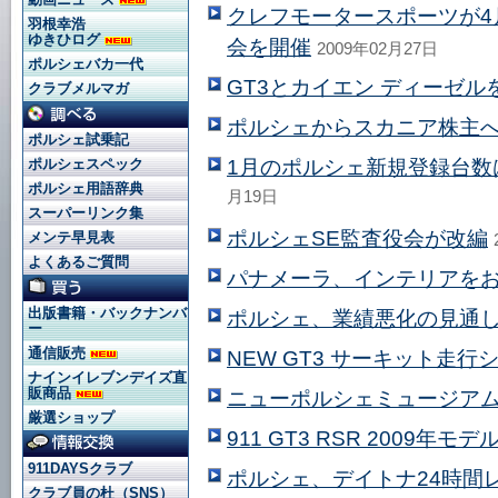
クレフモータースポーツが4
羽根幸浩
ゆきひログ
会を開催
2009年02月27日
ポルシェバカ一代
GT3とカイエン ディーゼル
クラブメルマガ
ポルシェからスカニア株主
ポルシェ試乗記
1月のポルシェ新規登録台数は
ポルシェスペック
ポルシェ用語辞典
月19日
スーパーリンク集
ポルシェSE監査役会が改編
メンテ早見表
よくあるご質問
パナメーラ、インテリアをお
出版書籍・バックナンバ
ポルシェ、業績悪化の見通
ー
通信販売
NEW GT3 サーキット走行
ナインイレブンデイズ直
販商品
ニューポルシェミュージア
厳選ショップ
911 GT3 RSR 2009年モ
911DAYSクラブ
ポルシェ、デイトナ24時間
クラブ員の杜（SNS）