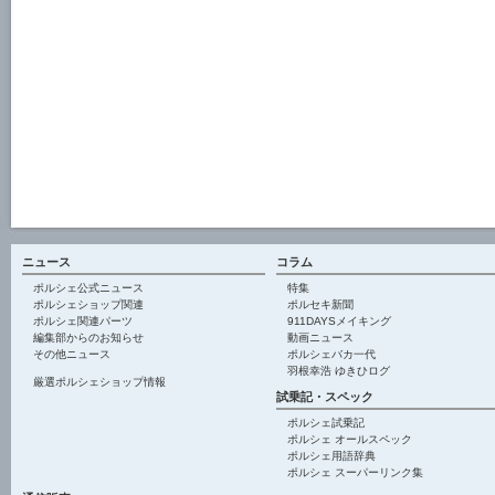
ニュース
コラム
ポルシェ公式ニュース
特集
ポルシェショップ関連
ポルセキ新聞
ポルシェ関連パーツ
911DAYSメイキング
編集部からのお知らせ
動画ニュース
その他ニュース
ポルシェバカ一代
羽根幸浩 ゆきひログ
厳選ポルシェショップ情報
試乗記・スペック
ポルシェ試乗記
ポルシェ オールスペック
ポルシェ用語辞典
ポルシェ スーパーリンク集