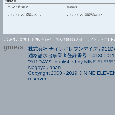
通信販売
オススメ通販商品
出版書籍
ナインイレブン通販について
ナインイレブン直販商品とは？
よくあるご質問
｜
お問い合わせ
｜
個人情報保護方針
｜
サイトマップ
｜
R
株式会社 ナインイレブンデイズ / 911
適格請求書事業者登録番号: T418000113
"911DAYS" published by NINE ELEVEN
Nagoya,Japan.
Copyright 2000 - 2019 © NINE ELEVEN 
reserved.