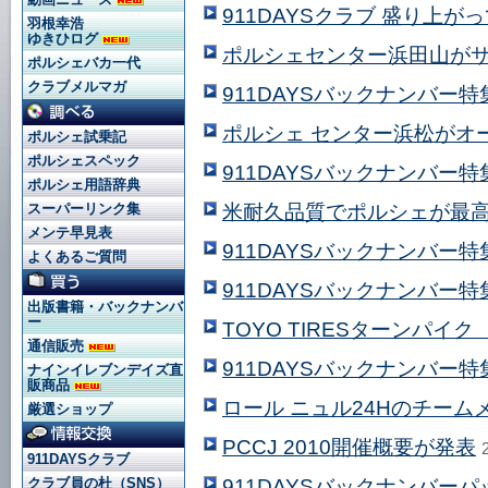
911DAYSクラブ 盛り上がっ
羽根幸浩
ゆきひログ
ポルシェセンター浜田山が
ポルシェバカ一代
クラブメルマガ
911DAYSバックナンバー特集 
ポルシェ センター浜松がオ
ポルシェ試乗記
ポルシェスペック
911DAYSバックナンバー特集 
ポルシェ用語辞典
米耐久品質でポルシェが最
スーパーリンク集
メンテ早見表
911DAYSバックナンバー特集 
よくあるご質問
911DAYSバックナンバー特集 
出版書籍・バックナンバ
ー
TOYO TIRESターンパイ
通信販売
911DAYSバックナンバー特集 
ナインイレブンデイズ直
販商品
ロール ニュル24Hのチーム
厳選ショップ
PCCJ 2010開催概要が発表
911DAYSクラブ
911DAYSバックナンバー
クラブ員の杜（SNS）