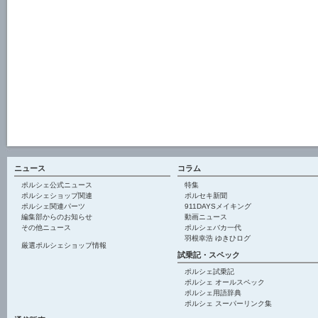
ニュース
コラム
ポルシェ公式ニュース
特集
ポルシェショップ関連
ポルセキ新聞
ポルシェ関連パーツ
911DAYSメイキング
編集部からのお知らせ
動画ニュース
その他ニュース
ポルシェバカ一代
羽根幸浩 ゆきひログ
厳選ポルシェショップ情報
試乗記・スペック
ポルシェ試乗記
ポルシェ オールスペック
ポルシェ用語辞典
ポルシェ スーパーリンク集