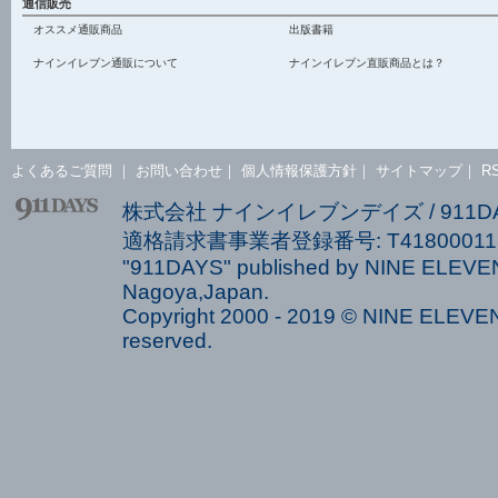
通信販売
オススメ通販商品
出版書籍
ナインイレブン通販について
ナインイレブン直販商品とは？
よくあるご質問
｜
お問い合わせ
｜
個人情報保護方針
｜
サイトマップ
｜
R
株式会社 ナインイレブンデイズ / 911
適格請求書事業者登録番号: T418000113
"911DAYS" published by NINE ELEVEN
Nagoya,Japan.
Copyright 2000 - 2019 © NINE ELEVEN 
reserved.