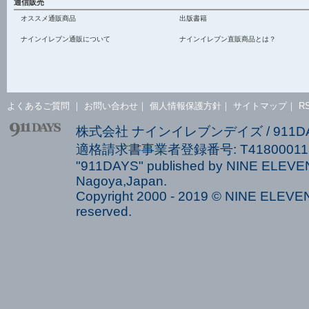
通信販売
オススメ通販商品
出版書籍
ナインイレブン通販について
ナインイレブン直販商品とは？
よくあるご質問
｜
お問い合わせ
｜
個人情報保護方針
｜
サイトマップ
｜
R
株式会社 ナインイレブンデイズ / 911
適格請求書事業者登録番号: T418000113
"911DAYS" published by NINE ELEVEN
Nagoya,Japan.
Copyright 2000 - 2019 © NINE ELEVEN 
reserved.