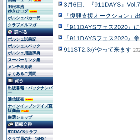
3月6日、『911DAYS』Vo
羽根幸浩
ゆきひログ
「復興支援オークション」
ポルシェバカ一代
クラブメルマガ
『911DAYSフェス2020』
『911DAYSフェス2020』
ポルシェ試乗記
ポルシェスペック
911ST2.3がやって来ます
20
ポルシェ用語辞典
スーパーリンク集
メンテ早見表
よくあるご質問
出版書籍・バックナンバ
ー
通信販売
ナインイレブンデイズ直
販商品
厳選ショップ
911DAYSクラブ
クラブ員の杜（SNS）