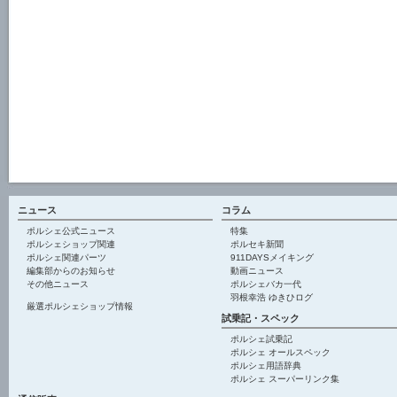
ニュース
コラム
ポルシェ公式ニュース
特集
ポルシェショップ関連
ポルセキ新聞
ポルシェ関連パーツ
911DAYSメイキング
編集部からのお知らせ
動画ニュース
その他ニュース
ポルシェバカ一代
羽根幸浩 ゆきひログ
厳選ポルシェショップ情報
試乗記・スペック
ポルシェ試乗記
ポルシェ オールスペック
ポルシェ用語辞典
ポルシェ スーパーリンク集