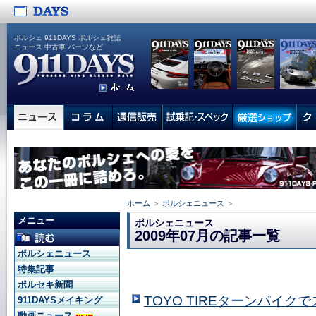
ポルシェ 911DAYS ポルシェ雑誌
ニュース 中古車 パーツなど
ホーム
＞
ポルシェニュース
＞
メニュー
ポルシェニュース
2009年07月の記事一覧
ポルシェニュース
特集記事
ポルセキ新聞
TOYO TIREターンパイ
911DAYSメイキング
動画ニュース