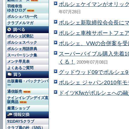
ポルシェケイマンがオリッ
羽根幸浩
ゆきひログ
年07月28日
ポルシェバカ一代
ポルシェ新取締役会会長に
クラブメルマガ
ポルシェ車検サポートフェ
ポルシェ試乗記
ポルシェ、VWの合併案を受
ポルシェスペック
ポルシェ用語辞典
スーパーバイブル購入先着10
スーパーリンク集
くる！
メンテ早見表
2009年07月08日
よくあるご質問
グッドウッド09でポルシェ9
出版書籍・バックナンバ
ポルシェ ジャパン2010年
ー
通信販売
ドイツKfwがポルシェへの
ナインイレブンデイズ直
販商品
厳選ショップ
911DAYSクラブ
クラブ員の杜（SNS）