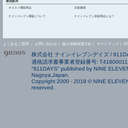
通信販売
オススメ通販商品
出版書籍
ナインイレブン通販について
ナインイレブン直販商品とは？
よくあるご質問
｜
お問い合わせ
｜
個人情報保護方針
｜
サイトマップ
｜
R
株式会社 ナインイレブンデイズ / 911
適格請求書事業者登録番号: T418000113
"911DAYS" published by NINE ELEVEN
Nagoya,Japan.
Copyright 2000 - 2019 © NINE ELEVEN 
reserved.