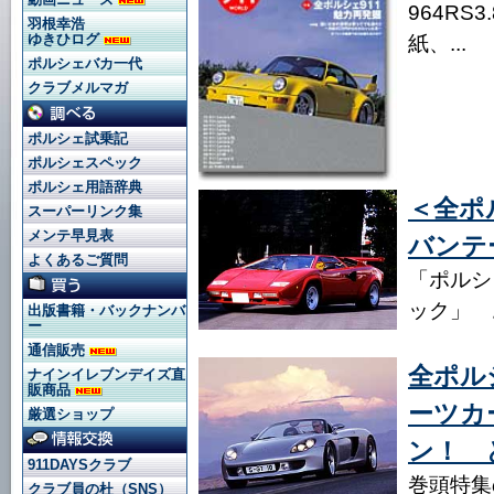
964RS
羽根幸浩
ゆきひログ
紙、...
ポルシェバカ一代
クラブメルマガ
ポルシェ試乗記
ポルシェスペック
ポルシェ用語辞典
＜全ポ
スーパーリンク集
メンテ早見表
バンテ
よくあるご質問
「ポルシ
ック」 
出版書籍・バックナンバ
ー
通信販売
全ポル
ナインイレブンデイズ直
販商品
ーツカ
厳選ショップ
ン！ 
911DAYSクラブ
巻頭特集
クラブ員の杜（SNS）