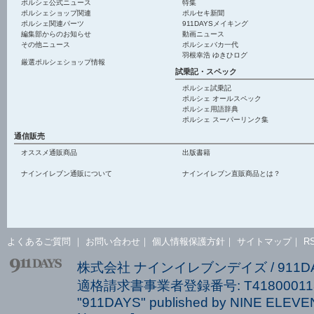
ポルシェ公式ニュース
特集
ポルシェショップ関連
ポルセキ新聞
ポルシェ関連パーツ
911DAYSメイキング
編集部からのお知らせ
動画ニュース
その他ニュース
ポルシェバカ一代
羽根幸浩 ゆきひログ
厳選ポルシェショップ情報
試乗記・スペック
ポルシェ試乗記
ポルシェ オールスペック
ポルシェ用語辞典
ポルシェ スーパーリンク集
通信販売
オススメ通販商品
出版書籍
ナインイレブン通販について
ナインイレブン直販商品とは？
よくあるご質問
｜
お問い合わせ
｜
個人情報保護方針
｜
サイトマップ
｜
R
株式会社 ナインイレブンデイズ / 911
適格請求書事業者登録番号: T418000113
"911DAYS" published by NINE ELEVEN