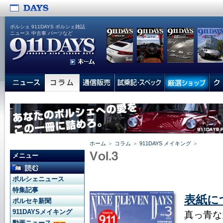
ポルシェ 911DAYS ポルシェ雑誌
ニュース 中古車 パーツなど
ホーム
＞
コラム
＞
911DAYS メイキング
＞
メニュー
ポルシェニュース
特集記事
表紙に
ポルセキ新聞
911DAYSメイキング
真っ青な
動画ニュース