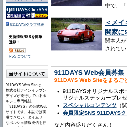
中で、「
＜メイ
911DAYSクラブ詳細
関家に
更新情報RSSを簡単
関本人が
登録！
されてい
RSSについて
911DAYS Web会員募集
当サイトについて
911DAYS Web Siteをまる
911DAYS Web Siteは、
株式会社ナインイレブン
911DAYSオリジナルス
デイズが発行しているポ
リジナルステッカープレ
ルシェ専門雑誌
スペシャルコンテンツ
（
「911DAYS」の公式Web
サイトです。本誌では実
会員限定SNS 911DAY
現できない、タイムリー
なポルシェ情報発信を行
など内容盛りだくさん！