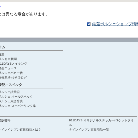
る
とは異なる場合があります。
厳選ポルシェショップ情
ラム
特集
ポルセキ新聞
911DAYSメイキング
動画ニュース
ポルシェバカ一代
羽根幸浩 ゆきひログ
乗記・スペック
ポルシェ試乗記
ポルシェ オールスペック
ポルシェ用語辞典
ポルシェ スーパーリンク集
出版書籍
911DAYS オリジナルステッカー/ロケットタオ
ル
ナインイレブン直販商品とは？
ナインイレブン直販商品一覧