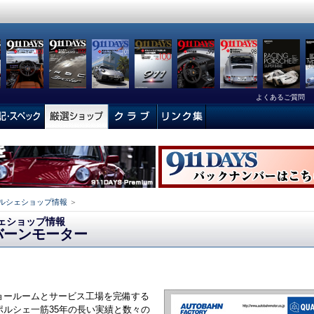
よくあるご質問
ルシェショップ情報
＞
ェショップ情報
バーンモーター
ョールームとサービス工場を完備する
ポルシェ一筋35年の長い実績と数々の