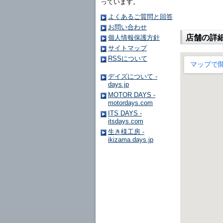
っています。
よくあるご質問と回答
お問い合わせ
店舗の詳
個人情報保護方針
サイトマップ
RSSについて
デイズについて -
days.jp
MOTOR DAYS -
motordays.com
ITS DAYS -
itsdays.com
生き様工房 -
ikizama.days.jp