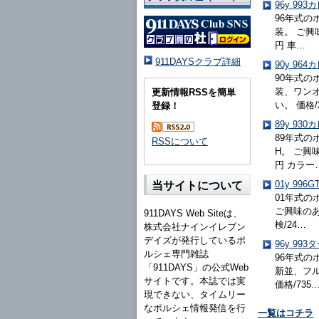
96y 9
96年式の
装。 ご興
円 車…
911DAYSクラブ詳細
90y 9
90年式の
装、ワン
更新情報RSSを簡単
い。 価格/
登録！
89y 9
89年式の
RSSについて
H。 ご興
円 カラー
01y 99
当サイトについて
01年式の
ご興味のあ
911DAYS Web Siteは、
検/24…
株式会社ナインイレブン
デイズが発行しているポ
96y 9
ルシェ専門雑誌
96年式の
「911DAYS」の公式Web
新並、フ
サイトです。本誌では実
価格/735
現できない、タイムリー
なポルシェ情報発信を行
一覧はコチラ