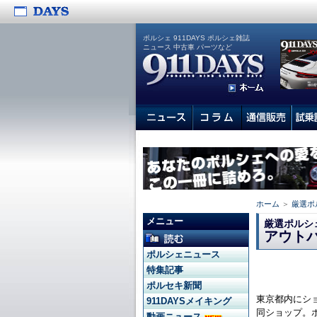
ポルシェ 911DAYS ポルシェ雑誌
ニュース 中古車 パーツなど
ホーム
＞
厳選ポ
メニュー
厳選ポルシ
アウト
ポルシェニュース
特集記事
ポルセキ新聞
東京都内にシ
911DAYSメイキング
同ショップ。
動画ニュース