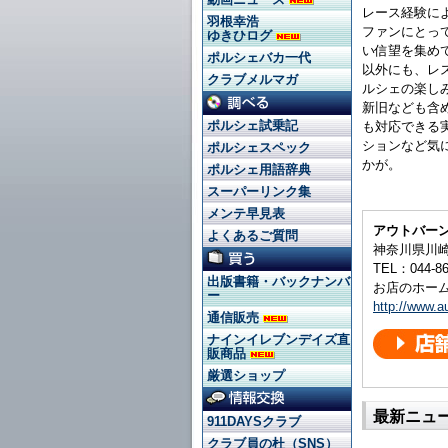
レース経験に
羽根幸浩
ファンにとっ
ゆきひログ
い信望を集め
ポルシェバカ一代
以外にも、レ
クラブメルマガ
ルシェの楽し
新旧なども含
ポルシェ試乗記
も対応できる
ションなど気
ポルシェスペック
かが。
ポルシェ用語辞典
スーパーリンク集
メンテ早見表
アウトバー
よくあるご質問
神奈川県川崎
TEL：044-86
出版書籍・バックナンバ
お店のホー
ー
http://www.a
通信販売
ナインイレブンデイズ直
販商品
厳選ショップ
最新ニュ
911DAYSクラブ
クラブ員の杜（SNS）