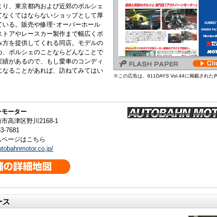
より、東京都内および近郊のポルシェ
てなくてはならないショップとして厚
ている。販売や修理･オーバーホール
ストアやレースカー製作まで幅広くポ
み方を提供してくれる同店。モデルの
め、ポルシェのことならどんなことで
実績があるので、もし愛車のコンディ
になることがあれば、訪ねてみてはい
※この広告は、911DAYS Vol.44に掲載され
ンモーター
市高津区野川2168-1
3-7681
ムページはこちら
utobahnmotor.co.jp/
ース