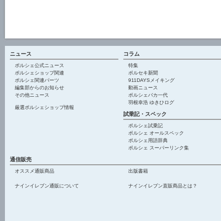
ニュース
コラム
ポルシェ公式ニュース
特集
ポルシェショップ関連
ポルセキ新聞
ポルシェ関連パーツ
911DAYSメイキング
編集部からのお知らせ
動画ニュース
その他ニュース
ポルシェバカ一代
羽根幸浩 ゆきひログ
厳選ポルシェショップ情報
試乗記・スペック
ポルシェ試乗記
ポルシェ オールスペック
ポルシェ用語辞典
ポルシェ スーパーリンク集
通信販売
オススメ通販商品
出版書籍
ナインイレブン通販について
ナインイレブン直販商品とは？