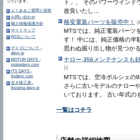
っています。
ト」。 そのパワーウインド
改良いたし…
よくあるご質問と回答
お問い合わせ
格安電装パーツを販売中！
2
個人情報保護方針
MTSでは、純正電装パーツ
サイトマップ
RSSについて
す！ 中には、純正価格の半
思わぬ掘り出し物が見つかる
デイズについて -
days.jp
ナロー,356メンテナンスも
MOTOR DAYS -
motordays.com
日
ITS DAYS -
itsdays.com
MTSでは、空冷ポルシェの9
生き様工房 -
さらに古いモデルのナローや
ikizama.days.jp
いております。 古い年式の
一覧はコチラ