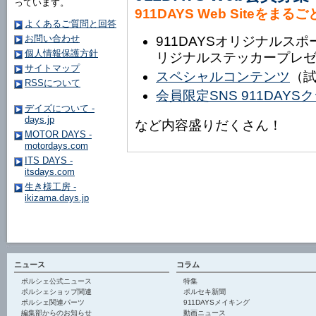
っています。
911DAYS Web Siteをまる
よくあるご質問と回答
お問い合わせ
911DAYSオリジナルス
個人情報保護方針
リジナルステッカープレ
サイトマップ
スペシャルコンテンツ
（
RSSについて
会員限定SNS 911DAY
デイズについて -
days.jp
など内容盛りだくさん！
MOTOR DAYS -
motordays.com
ITS DAYS -
itsdays.com
生き様工房 -
ikizama.days.jp
ニュース
コラム
ポルシェ公式ニュース
特集
ポルシェショップ関連
ポルセキ新聞
ポルシェ関連パーツ
911DAYSメイキング
編集部からのお知らせ
動画ニュース