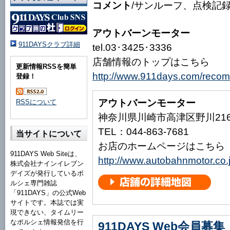
コメント
/サンルーフ、点検記
アウトバーンモーター
911DAYSクラブ詳細
tel.03･3425･3336
店舗情報のトップはこちら
更新情報RSSを簡単
http://www.911days.com/reco
登録！
アウトバーンモーター
RSSについて
神奈川県川崎市高津区野川2168
TEL：044-863-7681
当サイトについて
お店のホームページはこちら
911DAYS Web Siteは、
http://www.autobahnmotor.co.j
株式会社ナインイレブン
デイズが発行しているポ
ルシェ専門雑誌
「911DAYS」の公式Web
サイトです。本誌では実
現できない、タイムリー
なポルシェ情報発信を行
911DAYS Web会員募集