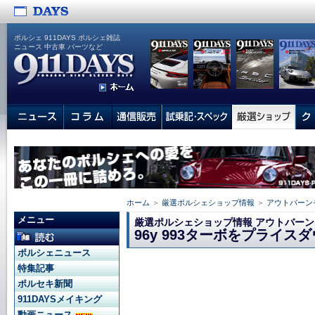
ポルシェ 911DAYS ポルシェ雑誌
ニュース 中古車 パーツなど
ホーム
＞
厳選ポルシェショップ情報
＞
アウトバーン
メニュー
厳選ポルシェショップ情報 アウトバー
96y 993ターボをプライス
ポルシェニュース
特集記事
ポルセキ新聞
911DAYSメイキング
動画ニュース