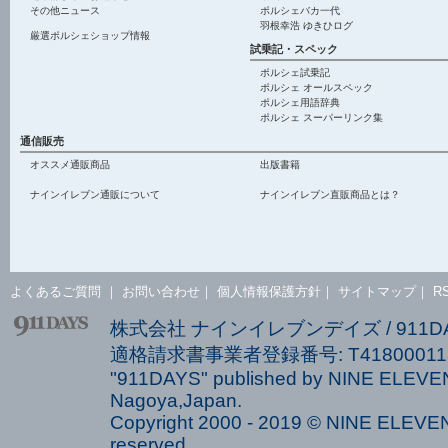
その他ニュース
ポルシェバカ一代
羽根幸浩 ゆきひログ
厳選ポルシェショップ情報
試乗記・スペック
ポルシェ試乗記
ポルシェ オールスペック
ポルシェ用語辞典
ポルシェ スーパーリンク集
通信販売
オススメ通販商品
出版書籍
ナインイレブン通販について
ナインイレブン直販商品とは？
よくあるご質問
｜
お問い合わせ
｜
個人情報保護方針
｜
サイトマップ
｜
R
株式会社 ナインイレブンデイズ / 911
適格請求書事業者登録番号: T418000113
"911DAYS" published by NINE ELEVEN
Nagoya,Japan.
Copyright 2000 - 2019 © NINE ELEVEN 
reserved.