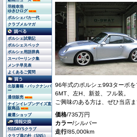
羽根幸浩
ゆきひログ
ポルシェバカ一代
クラブメルマガ
ポルシェ試乗記
ポルシェスペック
ポルシェ用語辞典
スーパーリンク集
メンテ早見表
よくあるご質問
96年式のポルシェ993ターボ
出版書籍・バックナンバ
ー
6MT、左H、新並、フル装。
通信販売
ご興味のある方は、ぜひ当店ま
ナインイレブンデイズ直
販商品
価格
/735万円
厳選ショップ
カラー
/シルバー
911DAYSクラブ
走行
/85,000km
クラブ員の杜（SNS）