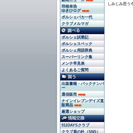
しみじみ思う
羽根幸浩
ゆきひログ
ポルシェバカ一代
クラブメルマガ
ポルシェ試乗記
ポルシェスペック
ポルシェ用語辞典
スーパーリンク集
メンテ早見表
よくあるご質問
出版書籍・バックナンバ
ー
通信販売
ナインイレブンデイズ直
販商品
厳選ショップ
911DAYSクラブ
クラブ員の杜（SNS）