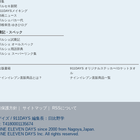
特集
ポルセキ新聞
911DAYSメイキング
動画ニュース
ポルシェバカ一代
羽根幸浩 ゆきひログ
乗記・スペック
ポルシェ試乗記
ポルシェ オールスペック
ポルシェ用語辞典
ポルシェ スーパーリンク集
出版書籍
911DAYS オリジナルステッカー/ロケットタオ
ル
ナインイレブン直販商品とは？
ナインイレブン直販商品一覧
報保護方針
｜
サイトマップ
｜
RSSについて
ズ / 911DAYS 編集長：日比野学
180001135674
NINE ELEVEN DAYS since 2000 from Nagoya,Japan.
INE ELEVEN DAYS Inc. All rights reserved.