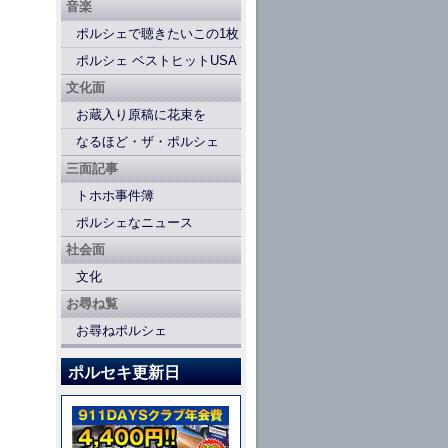
音楽
ポルシェで聴きたいこの1枚
ポルシェ ベストヒットUSA
文化面
お蔵入り原稿に花束を
なるほど・ザ・ポルシェ
三面記事
トホホ事件簿
ポルシェなニュース
社会面
文化
お尋ね覧
お尋ねポルシェ
ポルセキ更新日