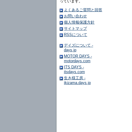
っています。
よくあるご質問と回答
お問い合わせ
個人情報保護方針
サイトマップ
RSSについて
デイズについて -
days.jp
MOTOR DAYS -
motordays.com
ITS DAYS -
itsdays.com
生き様工房 -
ikizama.days.jp