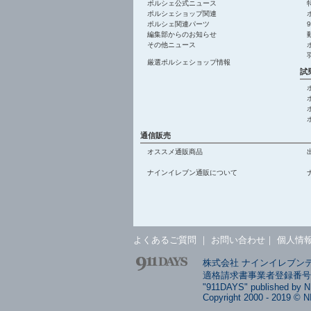
ポルシェ公式ニュース
ポルシェショップ関連
ポルシェ関連パーツ
編集部からのお知らせ
その他ニュース
厳選ポルシェショップ情報
試
通信販売
オススメ通販商品
ナインイレブン通販について
よくあるご質問
｜
お問い合わせ
｜
個人情
株式会社 ナインイレブンデイ
適格請求書事業者登録番号: T4
"911DAYS" published by 
Copyright 2000 - 2019 © N