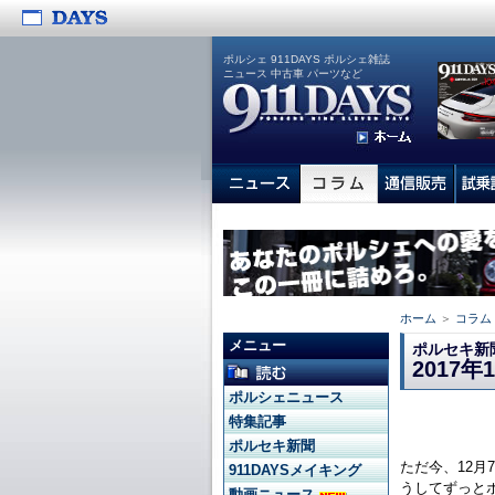
ポルシェ 911DAYS ポルシェ雑誌
ニュース 中古車 パーツなど
ホーム
＞
コラム
メニュー
ポルセキ新
2017
ポルシェニュース
特集記事
ポルセキ新聞
ただ今、12月
911DAYSメイキング
うしてずっと
動画ニュース