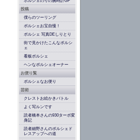
ポルシェのりの腕時計GP
投稿
僕らのツーリング
ポルシェお宝自慢！
ポルシェ 写真DEしりとり
街で見かけたこんなポルシ
ェ
看板ポルシェ
ヘンなポルシェオーナー
お便り覧
ポルシェなお便り
芸術
クレストお絵かきバトル
よく写ルンです
読者橋本さんの930ターボ変
身記
読者細野さんのポルシェド
レスアップへの道