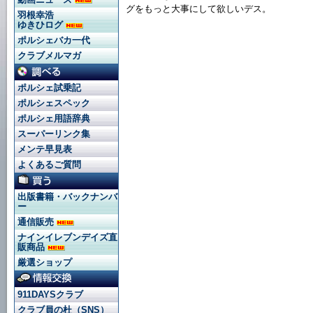
グをもっと大事にして欲しいデス。
羽根幸浩
ゆきひログ
ポルシェバカ一代
クラブメルマガ
ポルシェ試乗記
ポルシェスペック
ポルシェ用語辞典
スーパーリンク集
メンテ早見表
よくあるご質問
出版書籍・バックナンバ
ー
通信販売
ナインイレブンデイズ直
販商品
厳選ショップ
911DAYSクラブ
クラブ員の杜（SNS）