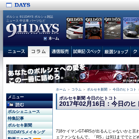
ポルシェ 911DAYS ポルシェ雑誌
ニュース 中古車 パーツなど
ホーム
＞
コラム
＞
ポルセキ新聞
＞
今日のヒトコト
メニュー
ポルセキ新聞 今日のヒトコト
2017年02月16日：今日の
ポルシェニュース
特集記事
ポルセキ新聞
718ケイマンGT4RSが出るんじゃないかと
911DAYSメイキング
ェファンなもんで、「RS」は911まででと
動画ニュース