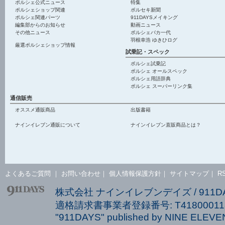
ポルシェ公式ニュース
特集
ポルシェショップ関連
ポルセキ新聞
ポルシェ関連パーツ
911DAYSメイキング
編集部からのお知らせ
動画ニュース
その他ニュース
ポルシェバカ一代
羽根幸浩 ゆきひログ
厳選ポルシェショップ情報
試乗記・スペック
ポルシェ試乗記
ポルシェ オールスペック
ポルシェ用語辞典
ポルシェ スーパーリンク集
通信販売
オススメ通販商品
出版書籍
ナインイレブン通販について
ナインイレブン直販商品とは？
よくあるご質問
｜
お問い合わせ
｜
個人情報保護方針
｜
サイトマップ
｜
R
株式会社 ナインイレブンデイズ / 911
適格請求書事業者登録番号: T418000113
"911DAYS" published by NINE ELEVEN