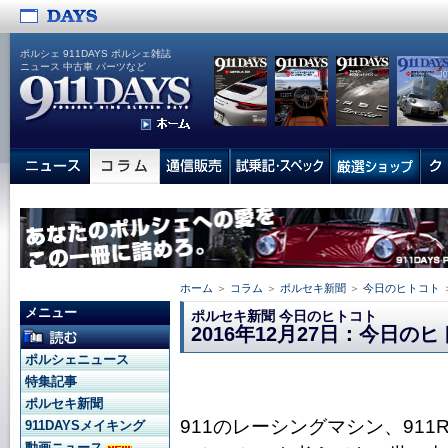
ポルシェ 911DAYS ポルシェ雑誌
ニュース 中古車 パーツなど
ホーム
＞
コラム
＞
ポルセキ新聞
＞
今日のヒトコト
メニュー
ポルセキ新聞 今日のヒトコト
2016年12月27日：今日の
ポルシェニュース
特集記事
ポルセキ新聞
911のレーシングマシン、91
911DAYSメイキング
動画ニュース