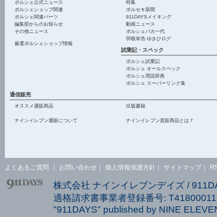
ポルシェ公式ニュース
特集
ポルシェショップ関連
ポルセキ新聞
ポルシェ関連パーツ
911DAYSメイキング
編集部からのお知らせ
動画ニュース
その他ニュース
ポルシェバカ一代
羽根幸浩 ゆきひログ
厳選ポルシェショップ情報
試乗記・スペック
ポルシェ試乗記
ポルシェ オールスペック
ポルシェ用語辞典
ポルシェ スーパーリンク集
通信販売
オススメ通販商品
出版書籍
ナインイレブン通販について
ナインイレブン直販商品とは？
よくあるご質問
｜
お問い合わせ
｜
個人情報保護方針
｜
サイトマップ
｜
R
株式会社 ナインイレブンデイズ / 911
適格請求書事業者登録番号: T418000113
"911DAYS" published by NINE ELEVEN