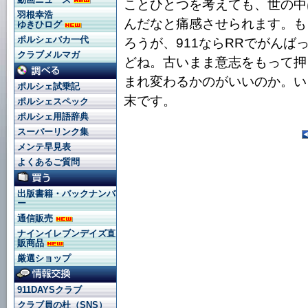
ことひとつを考えても、世の中
羽根幸浩
んだなと痛感させられます。も
ゆきひログ
ポルシェバカ一代
ろうが、911ならRRでがん
クラブメルマガ
どね。古いまま意志をもって押
まれ変わるかのがいいのか。い
ポルシェ試乗記
末です。
ポルシェスペック
ポルシェ用語辞典
スーパーリンク集
メンテ早見表
よくあるご質問
出版書籍・バックナンバ
ー
通信販売
ナインイレブンデイズ直
販商品
厳選ショップ
911DAYSクラブ
クラブ員の杜（SNS）