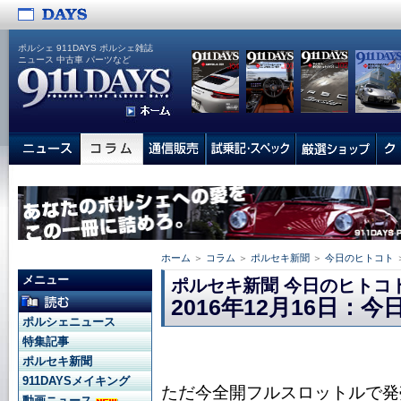
ポルシェ 911DAYS ポルシェ雑誌
ニュース 中古車 パーツなど
ホーム
＞
コラム
＞
ポルセキ新聞
＞
今日のヒトコト
メニュー
ポルセキ新聞 今日のヒトコ
2016年12月16日：
ポルシェニュース
特集記事
ポルセキ新聞
911DAYSメイキング
ただ今全開フルスロットルで発売
動画ニュース