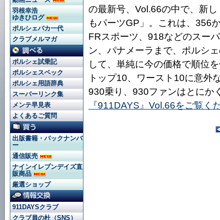
の最新号、Vol.66の中で、
羽根幸浩
ゆきひログ
もパーツGP」。これは、356から
ポルシェバカ一代
FRスポーツ、918などのス
クラブメルマガ
ン、パナメーラまで、ポルシェ
ポルシェ試乗記
して、単純に今の価格で順位を
ポルシェスペック
トップ10、ワースト10に意
ポルシェ用語辞典
930乗り、930ファンはとに
スーパーリンク集
『911DAYS』Vol.66をご覧
メンテ早見表
よくあるご質問
出版書籍・バックナンバ
ー
通信販売
ナインイレブンデイズ直
販商品
厳選ショップ
911DAYSクラブ
クラブ員の杜（SNS）