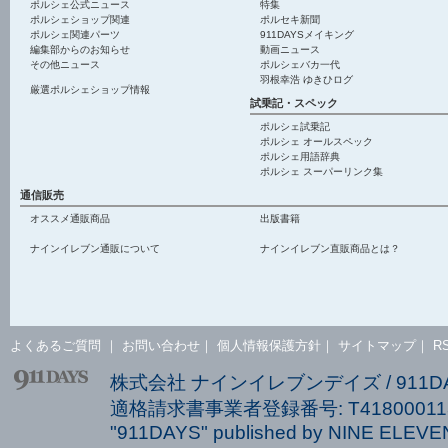
ポルシェ公式ニュース
特集
ポルシェショップ関連
ポルセキ新聞
ポルシェ関連パーツ
911DAYSメイキング
編集部からのお知らせ
動画ニュース
その他ニュース
ポルシェバカ一代
羽根幸浩 ゆきひログ
厳選ポルシェショップ情報
試乗記・スペック
ポルシェ試乗記
ポルシェ オールスペック
ポルシェ用語辞典
ポルシェ スーパーリンク集
通信販売
オススメ通販商品
出版書籍
ナインイレブン通販について
ナインイレブン直販商品とは？
よくあるご質問
｜
お問い合わせ
｜
個人情報保護方針
｜
サイトマップ
｜
R
株式会社 ナインイレブンデイズ / 911
適格請求書事業者登録番号: T418000113
"911DAYS" published by NINE ELEVEN