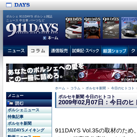
ポルシェ 911DAYS ポルシェ雑誌
ニュース 中古車 パーツなど
ホーム
＞
コラム
＞
ポルセキ新聞
＞
今日のヒトコト
メニュー
ポルセキ新聞 今日のヒトコト
2009年02月07日：今日の
ポルシェニュース
特集記事
ポルセキ新聞
911DAYS Vol.35の取材
911DAYSメイキング
動画ニュース