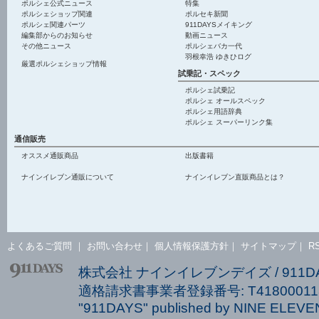
ポルシェ公式ニュース
特集
ポルシェショップ関連
ポルセキ新聞
ポルシェ関連パーツ
911DAYSメイキング
編集部からのお知らせ
動画ニュース
その他ニュース
ポルシェバカ一代
羽根幸浩 ゆきひログ
厳選ポルシェショップ情報
試乗記・スペック
ポルシェ試乗記
ポルシェ オールスペック
ポルシェ用語辞典
ポルシェ スーパーリンク集
通信販売
オススメ通販商品
出版書籍
ナインイレブン通販について
ナインイレブン直販商品とは？
よくあるご質問
｜
お問い合わせ
｜
個人情報保護方針
｜
サイトマップ
｜
R
株式会社 ナインイレブンデイズ / 911
適格請求書事業者登録番号: T418000113
"911DAYS" published by NINE ELEVEN