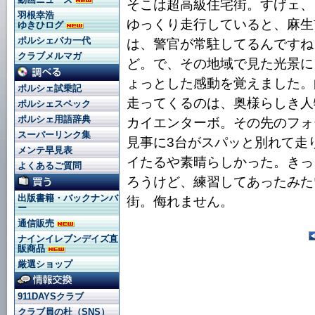
そこは超高級住宅街。すげェ、
羽根幸浩
ゆっくり走行していると、麻生
ゆきひログ
ポルシェバカ一代
は、警官が常駐してるんですね
クラブメルマガ
ど。で、その地域で見た光景に
ょっとした感動を覚えました。
ポルシェ試乗記
走ってくるのは、奥様らしき人
ポルシェスペック
ポルシェ用語辞典
カイエンターボ。その先のフォ
スーパーリンク集
見事に3台がスパッと別れて走
メンテ早見表
イたるや素晴らしかった。きっ
よくあるご質問
ろうけど、練習してあったみた
出版書籍・バックナンバ
街。侮れません。
ー
通信販売
ナインイレブンデイズ直
販商品
厳選ショップ
911DAYSクラブ
クラブ員の杜（SNS）