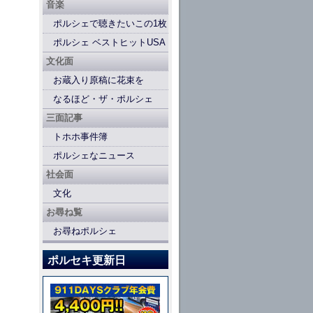
音楽
ポルシェで聴きたいこの1枚
ポルシェ ベストヒットUSA
文化面
お蔵入り原稿に花束を
なるほど・ザ・ポルシェ
三面記事
トホホ事件簿
ポルシェなニュース
社会面
文化
お尋ね覧
お尋ねポルシェ
ポルセキ更新日