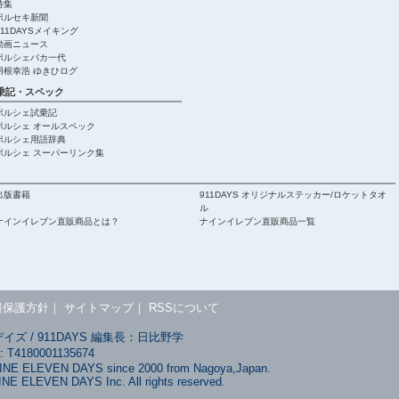
特集
ポルセキ新聞
911DAYSメイキング
動画ニュース
ポルシェバカ一代
羽根幸浩 ゆきひログ
乗記・スペック
ポルシェ試乗記
ポルシェ オールスペック
ポルシェ用語辞典
ポルシェ スーパーリンク集
出版書籍
911DAYS オリジナルステッカー/ロケットタオ
ル
ナインイレブン直販商品とは？
ナインイレブン直販商品一覧
報保護方針
｜
サイトマップ
｜
RSSについて
ズ / 911DAYS 編集長：日比野学
180001135674
NINE ELEVEN DAYS since 2000 from Nagoya,Japan.
INE ELEVEN DAYS Inc. All rights reserved.