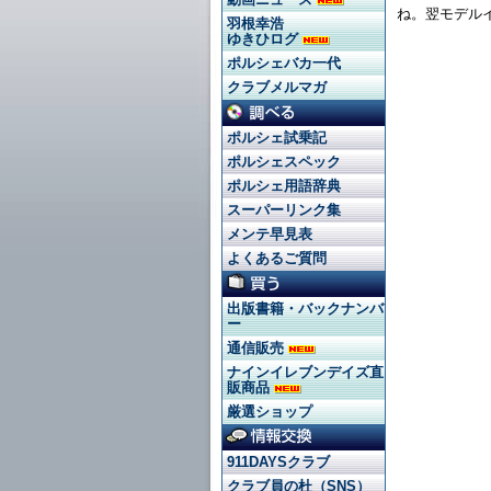
ね。翌モデル
羽根幸浩
ゆきひログ
ポルシェバカ一代
クラブメルマガ
ポルシェ試乗記
ポルシェスペック
ポルシェ用語辞典
スーパーリンク集
メンテ早見表
よくあるご質問
出版書籍・バックナンバ
ー
通信販売
ナインイレブンデイズ直
販商品
厳選ショップ
911DAYSクラブ
クラブ員の杜（SNS）