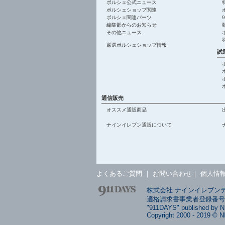
ポルシェ公式ニュース
ポルシェショップ関連
ポルシェ関連パーツ
編集部からのお知らせ
その他ニュース
厳選ポルシェショップ情報
試
通信販売
オススメ通販商品
ナインイレブン通販について
よくあるご質問
｜
お問い合わせ
｜
個人情
株式会社 ナインイレブンデイ
適格請求書事業者登録番号: T4
"911DAYS" published by 
Copyright 2000 - 2019 © N