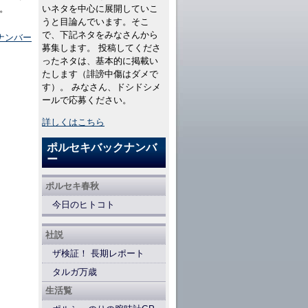
。
いネタを中心に展開していこ
うと目論んでいます。そこ
で、下記ネタをみなさんから
ナンバー
募集します。 投稿してくださ
ったネタは、基本的に掲載い
たします（誹謗中傷はダメで
す）。 みなさん、ドシドシメ
ールで応募ください。
詳しくはこちら
ポルセキバックナンバ
ー
ポルセキ春秋
今日のヒトコト
社説
ザ検証！ 長期レポート
タルガ万歳
生活覧