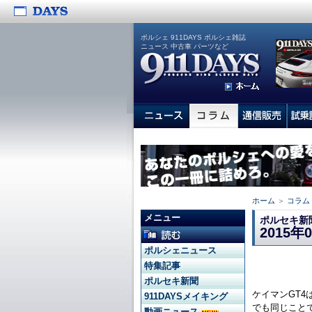
ポルシェ 911DAYS ポルシェ雑誌
ニュース 中古車 パーツなど
ホーム
＞
コラム
メニュー
ポルセキ新
2015
ポルシェニュース
特集記事
ポルセキ新聞
ケイマンGT
911DAYSメイキング
でも同じこと
動画ニュース