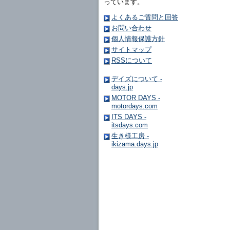
っています。
よくあるご質問と回答
お問い合わせ
個人情報保護方針
サイトマップ
RSSについて
デイズについて -
days.jp
MOTOR DAYS -
motordays.com
ITS DAYS -
itsdays.com
生き様工房 -
ikizama.days.jp