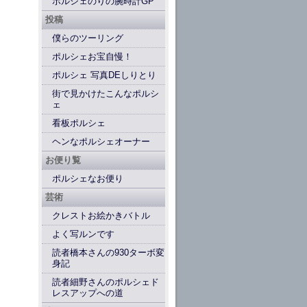
ポルシェのりの腕時計GP
投稿
僕らのツーリング
ポルシェお宝自慢！
ポルシェ 写真DEしりとり
街で見かけたこんなポルシ
ェ
看板ポルシェ
ヘンなポルシェオーナー
お便り覧
ポルシェなお便り
芸術
クレストお絵かきバトル
よく写ルンです
読者橋本さんの930ターボ変
身記
読者細野さんのポルシェド
レスアップへの道