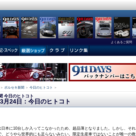
よくあるご質問
＞
ポルセキ新聞
＞
今日のヒトコト
＞
聞 今日のヒトコト
年03月24日：今日のヒトコト
4は日本に10台しか入ってこなかったため、超品薄となりました。しかし、そ
で、どうやら世界的にも足らないみたい。限定生産車ではないことが唯一の救