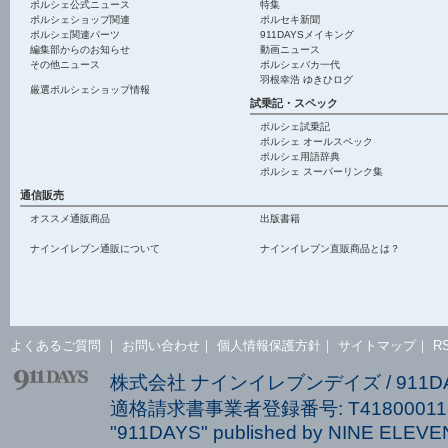
ポルシェ公式ニュース
特集
ポルシェショップ関連
ポルセキ新聞
ポルシェ関連パーツ
911DAYSメイキング
編集部からのお知らせ
動画ニュース
その他ニュース
ポルシェバカ一代
羽根幸浩 ゆきひログ
厳選ポルシェショップ情報
試乗記・スペック
ポルシェ試乗記
ポルシェ オールスペック
ポルシェ用語辞典
ポルシェ スーパーリンク集
通信販売
オススメ通販商品
出版書籍
ナインイレブン通販について
ナインイレブン直販商品とは？
よくあるご質問
｜
お問い合わせ
｜
個人情報保護方針
｜
サイトマップ
｜
R
株式会社 ナインイレブンデイズ / 911
適格請求書事業者登録番号: T418000113
"911DAYS" published by NINE ELEVEN