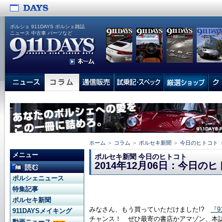
ポルシェ 911DAYS ポルシェ雑誌
ニュース 中古車 パーツなど
ホーム
＞
コラム
＞
ポルセキ新聞
＞
今日のヒトコト
メニュー
ポルセキ新聞 今日のヒトコト
2014年12月06日：今日の
ポルシェニュース
特集記事
ポルセキ新聞
みなさん、もう買っていただけました!?
『9
911DAYSメイキング
チャンス！ ぜひ最寄の書店かアマゾン、本
動画ニュース