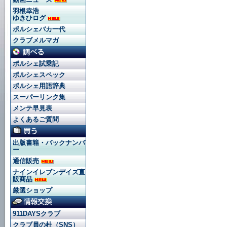
羽根幸浩
ゆきひログ
ポルシェバカ一代
クラブメルマガ
ポルシェ試乗記
ポルシェスペック
ポルシェ用語辞典
スーパーリンク集
メンテ早見表
よくあるご質問
出版書籍・バックナンバ
ー
通信販売
ナインイレブンデイズ直
販商品
厳選ショップ
911DAYSクラブ
クラブ員の杜（SNS）