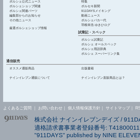
ポルシェ公式ニュース
特集
ポルシェショップ関連
ポルセキ新聞
ポルシェ関連パーツ
911DAYSメイキング
編集部からのお知らせ
動画ニュース
その他ニュース
ポルシェバカ一代
羽根幸浩 ゆきひログ
厳選ポルシェショップ情報
試乗記・スペック
ポルシェ試乗記
ポルシェ オールスペック
ポルシェ用語辞典
ポルシェ スーパーリンク集
通信販売
オススメ通販商品
出版書籍
ナインイレブン通販について
ナインイレブン直販商品とは？
よくあるご質問
｜
お問い合わせ
｜
個人情報保護方針
｜
サイトマップ
｜
R
株式会社 ナインイレブンデイズ / 911
適格請求書事業者登録番号: T418000113
"911DAYS" published by NINE ELEVEN