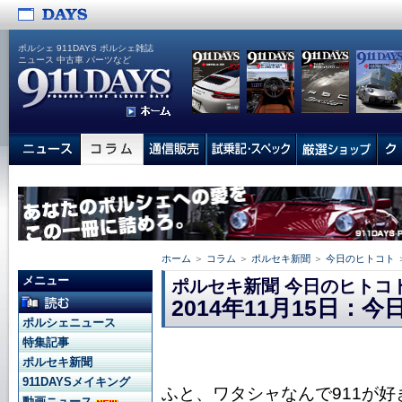
ポルシェ 911DAYS ポルシェ雑誌
ニュース 中古車 パーツなど
ホーム
＞
コラム
＞
ポルセキ新聞
＞
今日のヒトコト
メニュー
ポルセキ新聞 今日のヒトコ
2014年11月15日：
ポルシェニュース
特集記事
ポルセキ新聞
911DAYSメイキング
ふと、ワタシャなんで911が
動画ニュース