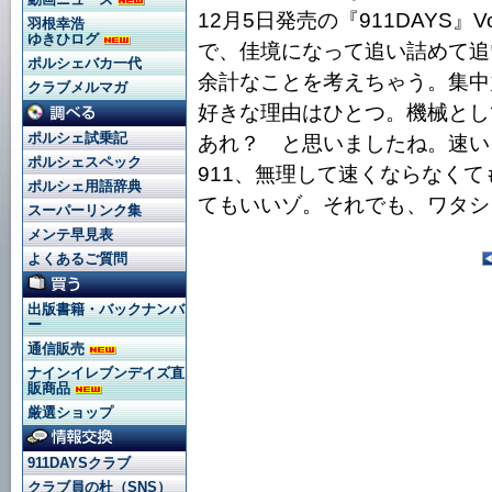
12月5日発売の『911DAYS』
羽根幸浩
ゆきひログ
で、佳境になって追い詰めて追
ポルシェバカ一代
余計なことを考えちゃう。集中
クラブメルマガ
好きな理由はひとつ。機械とし
ポルシェ試乗記
あれ？ と思いましたね。速い
ポルシェスペック
911、無理して速くならなく
ポルシェ用語辞典
てもいいゾ。それでも、ワタシ
スーパーリンク集
メンテ早見表
よくあるご質問
出版書籍・バックナンバ
ー
通信販売
ナインイレブンデイズ直
販商品
厳選ショップ
911DAYSクラブ
クラブ員の杜（SNS）