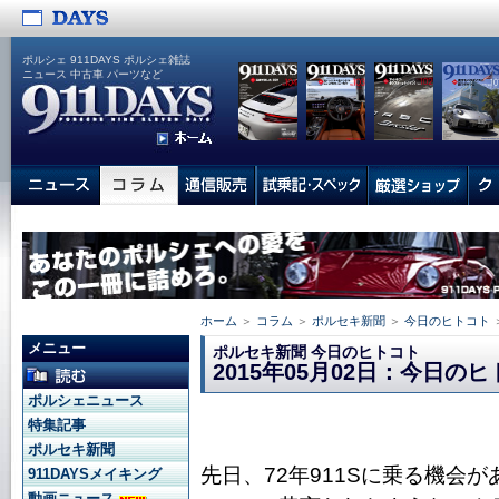
ポルシェ 911DAYS ポルシェ雑誌
ニュース 中古車 パーツなど
ホーム
＞
コラム
＞
ポルセキ新聞
＞
今日のヒトコト
メニュー
ポルセキ新聞 今日のヒトコト
2015年05月02日：今日の
ポルシェニュース
特集記事
ポルセキ新聞
先日、72年911Sに乗る機会
911DAYSメイキング
動画ニュース