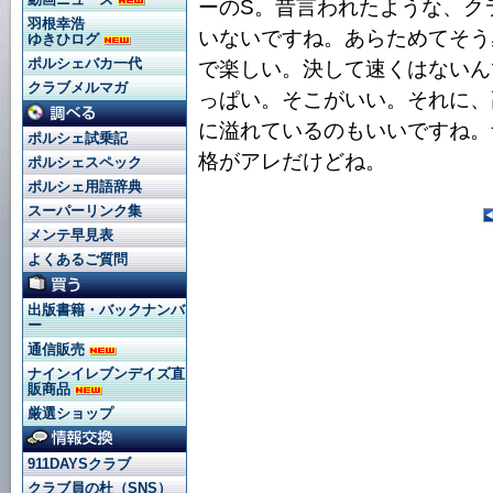
ーのS。昔言われたような、ク
羽根幸浩
いないですね。あらためてそう
ゆきひログ
ポルシェバカ一代
で楽しい。決して速くはないん
クラブメルマガ
っぱい。そこがいい。それに、
に溢れているのもいいですね。
ポルシェ試乗記
格がアレだけどね。
ポルシェスペック
ポルシェ用語辞典
スーパーリンク集
メンテ早見表
よくあるご質問
出版書籍・バックナンバ
ー
通信販売
ナインイレブンデイズ直
販商品
厳選ショップ
911DAYSクラブ
クラブ員の杜（SNS）