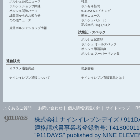
ポルシェ公式ニュース
特集
ポルシェショップ関連
ポルセキ新聞
ポルシェ関連パーツ
911DAYSメイキング
編集部からのお知らせ
動画ニュース
その他ニュース
ポルシェバカ一代
羽根幸浩 ゆきひログ
厳選ポルシェショップ情報
試乗記・スペック
ポルシェ試乗記
ポルシェ オールスペック
ポルシェ用語辞典
ポルシェ スーパーリンク集
通信販売
オススメ通販商品
出版書籍
ナインイレブン通販について
ナインイレブン直販商品とは？
よくあるご質問
｜
お問い合わせ
｜
個人情報保護方針
｜
サイトマップ
｜
R
株式会社 ナインイレブンデイズ / 911
適格請求書事業者登録番号: T418000113
"911DAYS" published by NINE ELEVEN