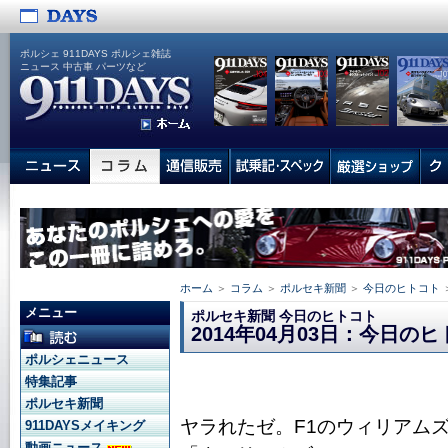
ポルシェ 911DAYS ポルシェ雑誌
ニュース 中古車 パーツなど
ホーム
＞
コラム
＞
ポルセキ新聞
＞
今日のヒトコト
メニュー
ポルセキ新聞 今日のヒトコト
2014年04月03日：今日の
ポルシェニュース
特集記事
ポルセキ新聞
ヤラれたゼ。F1のウィリアム
911DAYSメイキング
動画ニュース