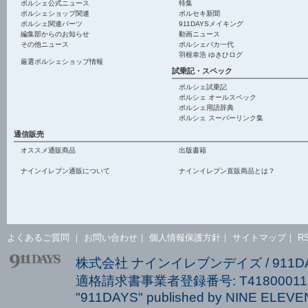
ポルシェ公式ニュース
特集
ポルシェショップ関連
ポルセキ新聞
ポルシェ関連パーツ
911DAYSメイキング
編集部からのお知らせ
動画ニュース
その他ニュース
ポルシェバカ一代
羽根幸浩 ゆきひログ
厳選ポルシェショップ情報
試乗記・スペック
ポルシェ試乗記
ポルシェ オールスペック
ポルシェ用語辞典
ポルシェ スーパーリンク集
通信販売
オススメ通販商品
出版書籍
ナインイレブン通販について
ナインイレブン直販商品とは？
よくあるご質問
｜
お問い合わせ
｜
個人情報保護方針
｜
サイトマップ
｜
R
株式会社 ナインイレブンデイズ / 911
適格請求書事業者登録番号: T418000113
"911DAYS" published by NINE ELEVEN