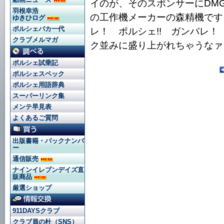
イのが、そのスポンサーにDMG
羽根幸浩
の工作機メーカーの森精機です
ゆきひログ
ポルシェバカ一代
レ！ ポルシェ!! ガンバレ！
クラブメルマガ
ク並みに盛り上がれちゃうなァ
ポルシェ試乗記
ポルシェスペック
ポルシェ用語辞典
スーパーリンク集
メンテ早見表
よくあるご質問
出版書籍・バックナンバ
ー
通信販売
ナインイレブンデイズ直
販商品
厳選ショップ
911DAYSクラブ
クラブ員の杜（SNS）