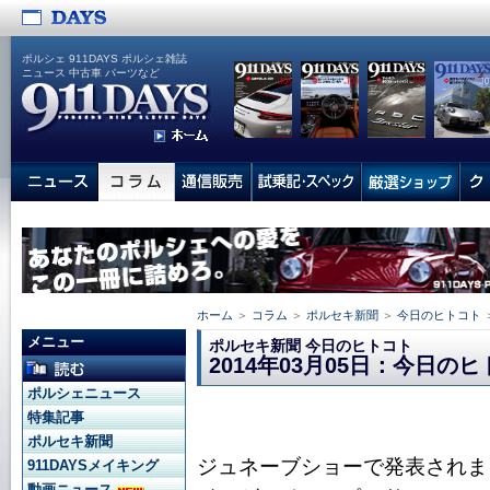
ポルシェ 911DAYS ポルシェ雑誌
ニュース 中古車 パーツなど
ホーム
＞
コラム
＞
ポルセキ新聞
＞
今日のヒトコト
メニュー
ポルセキ新聞 今日のヒトコト
2014年03月05日：今日の
ポルシェニュース
特集記事
ポルセキ新聞
ジュネーブショーで発表されま
911DAYSメイキング
動画ニュース