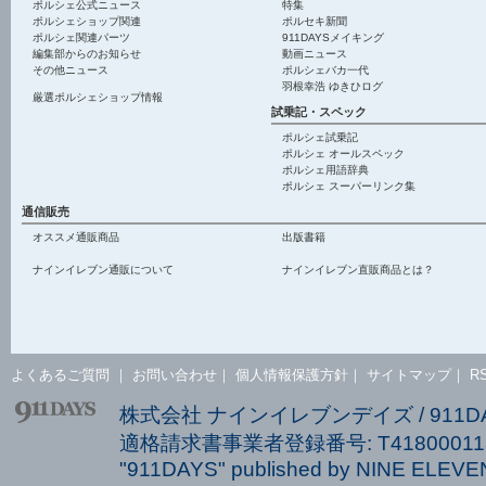
ポルシェ公式ニュース
特集
ポルシェショップ関連
ポルセキ新聞
ポルシェ関連パーツ
911DAYSメイキング
編集部からのお知らせ
動画ニュース
その他ニュース
ポルシェバカ一代
羽根幸浩 ゆきひログ
厳選ポルシェショップ情報
試乗記・スペック
ポルシェ試乗記
ポルシェ オールスペック
ポルシェ用語辞典
ポルシェ スーパーリンク集
通信販売
オススメ通販商品
出版書籍
ナインイレブン通販について
ナインイレブン直販商品とは？
よくあるご質問
｜
お問い合わせ
｜
個人情報保護方針
｜
サイトマップ
｜
R
株式会社 ナインイレブンデイズ / 911
適格請求書事業者登録番号: T418000113
"911DAYS" published by NINE ELEVEN