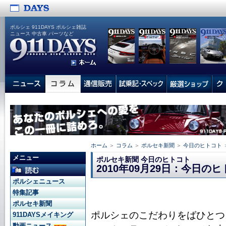
ポルシェ 911DAYS ポルシェ雑誌
ニュース 中古車 パーツなど
ホーム
＞
コラム
＞
ポルセキ新聞
＞
今日のヒトコト
メニュー
ポルセキ新聞 今日のヒトコト
2010年09月29日：今日の
ポルシェニュース
特集記事
ポルセキ新聞
ポルシェのこだわりをばひとつ
911DAYSメイキング
動画ニュース