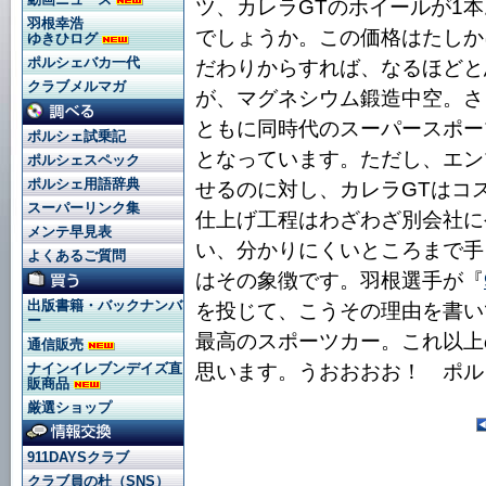
ツ、カレラGTのホイールが1本
羽根幸浩
でしょうか。この価格はたしか
ゆきひログ
ポルシェバカ一代
だわりからすれば、なるほどと
クラブメルマガ
が、マグネシウム鍛造中空。さ
ともに同時代のスーパースポー
ポルシェ試乗記
となっています。ただし、エン
ポルシェスペック
ポルシェ用語辞典
せるのに対し、カレラGTはコ
スーパーリンク集
仕上げ工程はわざわざ別会社に
メンテ早見表
い、分かりにくいところまで手
よくあるご質問
はその象徴です。羽根選手が『
出版書籍・バックナンバ
を投じて、こうその理由を書い
ー
最高のスポーツカー。これ以上
通信販売
思います。うおおおお！ ポル
ナインイレブンデイズ直
販商品
厳選ショップ
911DAYSクラブ
クラブ員の杜（SNS）