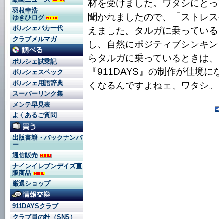
材を受けました。ワタシにとっ
羽根幸浩
聞かれましたので、「ストレス
ゆきひログ
ポルシェバカ一代
えました。タルガに乗っている
クラブメルマガ
し、自然にポジティブシンキン
らタルガに乗っているときは、
ポルシェ試乗記
『911DAYS』の制作が佳境
ポルシェスペック
ポルシェ用語辞典
くなるんですよねェ、ワタシ。
スーパーリンク集
メンテ早見表
よくあるご質問
出版書籍・バックナンバ
ー
通信販売
ナインイレブンデイズ直
販商品
厳選ショップ
911DAYSクラブ
クラブ員の杜（SNS）