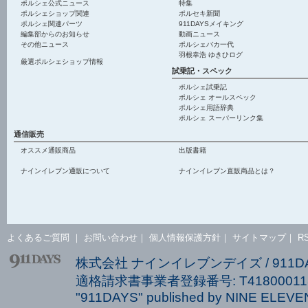
ポルシェ公式ニュース
特集
ポルシェショップ関連
ポルセキ新聞
ポルシェ関連パーツ
911DAYSメイキング
編集部からのお知らせ
動画ニュース
その他ニュース
ポルシェバカ一代
羽根幸浩 ゆきひログ
厳選ポルシェショップ情報
試乗記・スペック
ポルシェ試乗記
ポルシェ オールスペック
ポルシェ用語辞典
ポルシェ スーパーリンク集
通信販売
オススメ通販商品
出版書籍
ナインイレブン通販について
ナインイレブン直販商品とは？
よくあるご質問
｜
お問い合わせ
｜
個人情報保護方針
｜
サイトマップ
｜
R
株式会社 ナインイレブンデイズ / 911
適格請求書事業者登録番号: T418000113
"911DAYS" published by NINE ELEVEN