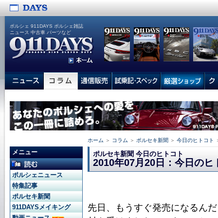
ポルシェ 911DAYS ポルシェ雑誌
ニュース 中古車 パーツなど
ホーム
＞
コラム
＞
ポルセキ新聞
＞
今日のヒトコト
メニュー
ポルセキ新聞 今日のヒトコト
2010年07月20日：今日の
ポルシェニュース
特集記事
ポルセキ新聞
先日、もうすぐ発売になるんだ
911DAYSメイキング
動画ニュース