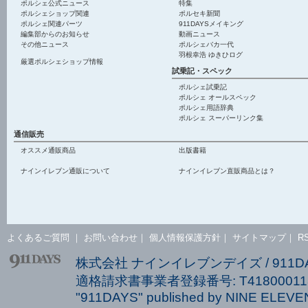
ポルシェ公式ニュース
特集
ポルシェショップ関連
ポルセキ新聞
ポルシェ関連パーツ
911DAYSメイキング
編集部からのお知らせ
動画ニュース
その他ニュース
ポルシェバカ一代
羽根幸浩 ゆきひログ
厳選ポルシェショップ情報
試乗記・スペック
ポルシェ試乗記
ポルシェ オールスペック
ポルシェ用語辞典
ポルシェ スーパーリンク集
通信販売
オススメ通販商品
出版書籍
ナインイレブン通販について
ナインイレブン直販商品とは？
よくあるご質問
｜
お問い合わせ
｜
個人情報保護方針
｜
サイトマップ
｜
R
株式会社 ナインイレブンデイズ / 911
適格請求書事業者登録番号: T418000113
"911DAYS" published by NINE ELEVEN