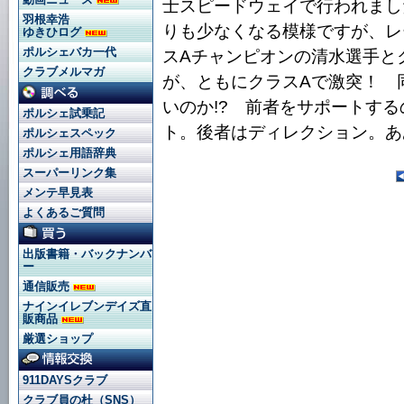
士スピードウェイで行われまし
羽根幸浩
りも少なくなる模様ですが、レ
ゆきひログ
ポルシェバカ一代
スAチャンピオンの清水選手と
クラブメルマガ
が、ともにクラスAで激突！ 
いのか!? 前者をサポートす
ポルシェ試乗記
ト。後者はディレクション。あ
ポルシェスペック
ポルシェ用語辞典
スーパーリンク集
メンテ早見表
よくあるご質問
出版書籍・バックナンバ
ー
通信販売
ナインイレブンデイズ直
販商品
厳選ショップ
911DAYSクラブ
クラブ員の杜（SNS）