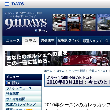
ポルシェ 911DAYS ポルシェ雑誌
ニュース 中古車 パーツなど
ホーム
＞
コラム
＞
ポルセキ新聞
＞
今日のヒトコト
メニュー
ポルセキ新聞 今日のヒトコト
2010年03月18日：今日の
ポルシェニュース
特集記事
ポルセキ新聞
2010年シーズンのカレラカ
911DAYSメイキング
動画ニュース