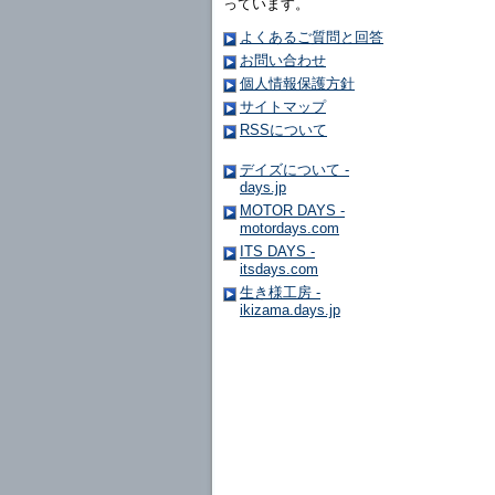
っています。
よくあるご質問と回答
お問い合わせ
個人情報保護方針
サイトマップ
RSSについて
デイズについて -
days.jp
MOTOR DAYS -
motordays.com
ITS DAYS -
itsdays.com
生き様工房 -
ikizama.days.jp