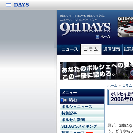
ポルシェ 911DAYS ポルシェ雑誌
ニュース 中古車 パーツなど
ホーム
＞
コラム
メニュー
ポルセキ新
2006年
ポルシェニュース
特集記事
ポルセキ新聞
最近、3歳に
911DAYSメイキング
う。どうやら
動画ニュース