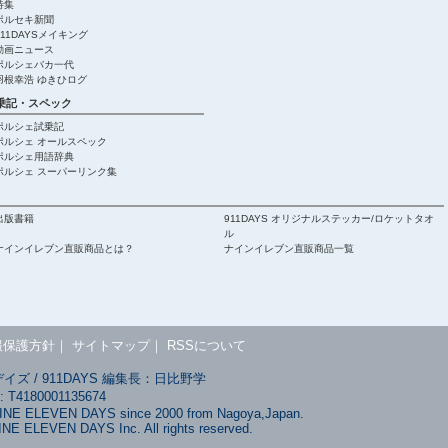
特集
ポルセキ新聞
911DAYSメイキング
動画ニュース
ポルシェバカ一代
羽根幸浩 ゆきひログ
乗記・スペック
ポルシェ試乗記
ポルシェ オールスペック
ポルシェ用語辞典
ポルシェ スーパーリンク集
出版書籍
911DAYS オリジナルステッカー/ロケットタオ
ル
ナインイレブン直販商品とは？
ナインイレブン直販商品一覧
報保護方針
｜
サイトマップ
｜
RSSについて
ズ / 911DAYS 編集長：日比野学
180001135674
NINE ELEVEN DAYS since 2000 from Nagoya,Japan.
INE ELEVEN DAYS Inc. All rights reserved.