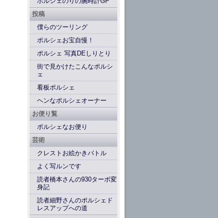
ポルシェのりの腕時計GP
投稿
僕らのツーリング
ポルシェお宝自慢！
ポルシェ 写真DEしりとり
街で見かけたこんなポルシ
ェ
看板ポルシェ
ヘンなポルシェオーナー
お便り覧
ポルシェなお便り
芸術
クレストお絵かきバトル
よく写ルンです
読者橋本さんの930ターボ変
身記
読者細野さんのポルシェド
レスアップへの道