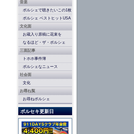
音楽
ポルシェで聴きたいこの1枚
ポルシェ ベストヒットUSA
文化面
お蔵入り原稿に花束を
なるほど・ザ・ポルシェ
三面記事
トホホ事件簿
ポルシェなニュース
社会面
文化
お尋ね覧
お尋ねポルシェ
ポルセキ更新日