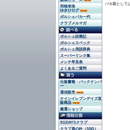
バカ親として
羽根幸浩
ゆきひログ
ポルシェバカ一代
クラブメルマガ
ポルシェ試乗記
ポルシェスペック
ポルシェ用語辞典
スーパーリンク集
メンテ早見表
よくあるご質問
出版書籍・バックナンバ
ー
通信販売
ナインイレブンデイズ直
販商品
厳選ショップ
911DAYSクラブ
クラブ員の杜（SNS）