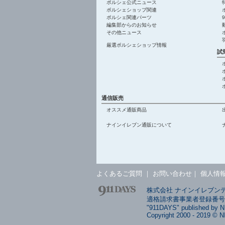
ポルシェ公式ニュース
ポルシェショップ関連
ポルシェ関連パーツ
編集部からのお知らせ
その他ニュース
厳選ポルシェショップ情報
試
通信販売
オススメ通販商品
ナインイレブン通販について
よくあるご質問
｜
お問い合わせ
｜
個人情
株式会社 ナインイレブンデイ
適格請求書事業者登録番号: T4
"911DAYS" published by 
Copyright 2000 - 2019 © N