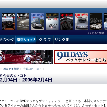
よくあるご質問
＞
ポルセキ新聞
＞
今日のヒトコト
＞
聞 今日のヒトコト
02月04日：2006年2月4日
ァァ！ ついにDVDデッキをゲットォォォッ!! と言っても、本誌でメンテナ
ているライターの山田さんからお古をもらったんですけど。さっそくセットし