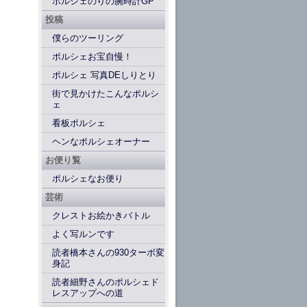
ポルシェのりの腕時計GP
投稿
僕らのツーリング
ポルシェお宝自慢！
ポルシェ 写真DEしりとり
街で見かけたこんなポルシ
ェ
看板ポルシェ
ヘンなポルシェオーナー
お便り覧
ポルシェなお便り
芸術
クレストお絵かきバトル
よく写ルンです
読者橋本さんの930ターボ変
身記
読者細野さんのポルシェド
レスアップへの道