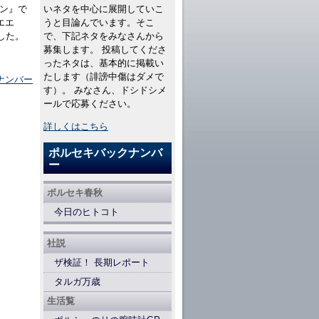
ン』で
いネタを中心に展開していこ
エエ
うと目論んでいます。そこ
した。
で、下記ネタをみなさんから
募集します。 投稿してくださ
ったネタは、基本的に掲載い
たします（誹謗中傷はダメで
ナンバー
す）。 みなさん、ドシドシメ
ールで応募ください。
詳しくはこちら
ポルセキバックナンバ
ー
ポルセキ春秋
今日のヒトコト
社説
ザ検証！ 長期レポート
タルガ万歳
生活覧