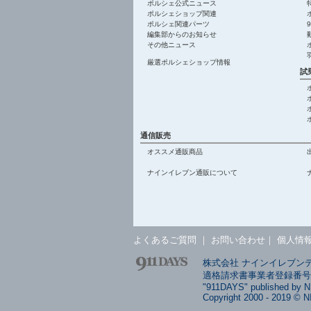
ポルシェ公式ニュース
ポルシェショップ関連
ポルシェ関連パーツ
編集部からのお知らせ
その他ニュース
厳選ポルシェショップ情報
試
通信販売
オススメ通販商品
ナインイレブン通販について
よくあるご質問
｜
お問い合わせ
｜
個人情
株式会社 ナインイレブンデイ
適格請求書事業者登録番号: T4
"911DAYS" published by 
Copyright 2000 - 2019 © N