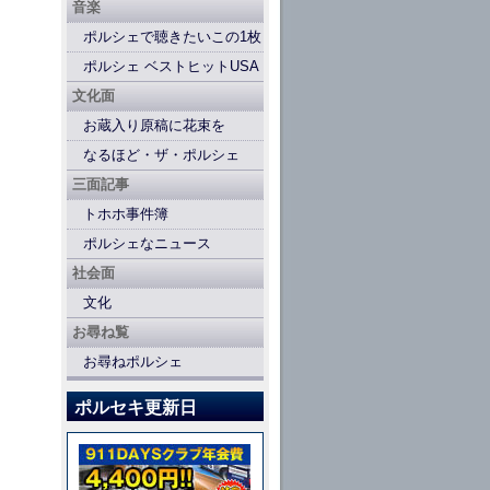
音楽
ポルシェで聴きたいこの1枚
ポルシェ ベストヒットUSA
文化面
お蔵入り原稿に花束を
なるほど・ザ・ポルシェ
三面記事
トホホ事件簿
ポルシェなニュース
社会面
文化
お尋ね覧
お尋ねポルシェ
ポルセキ更新日