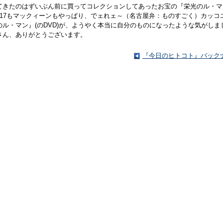
てきたのはずいぶん前に買ってコレクションしてあったお宝の『栄光のル・マ
917もマックィーンもやっぱり、でェれェ～（名古屋弁：ものすごく）カッコ
のル・マン』(のDVD)が、ようやく本当に自分のものになったような気がしま
さん、ありがとうございます。
『今日のヒトコト』バック