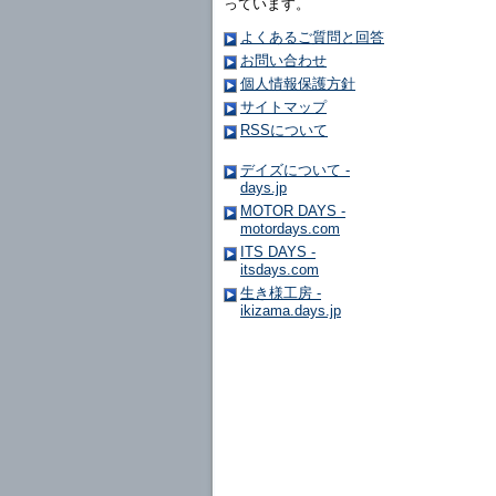
っています。
よくあるご質問と回答
お問い合わせ
個人情報保護方針
サイトマップ
RSSについて
デイズについて -
days.jp
MOTOR DAYS -
motordays.com
ITS DAYS -
itsdays.com
生き様工房 -
ikizama.days.jp