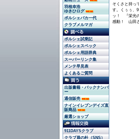
そくさと持っ
羽根幸浩
す。くぅぅ、
ゆきひログ
ッ！ 『栄光
ポルシェバカ一代
感動！ 山田
クラブメルマガ
ポルシェ試乗記
ポルシェスペック
ポルシェ用語辞典
スーパーリンク集
メンテ早見表
よくあるご質問
出版書籍・バックナンバ
ー
通信販売
ナインイレブンデイズ直
販商品
厳選ショップ
911DAYSクラブ
クラブ員の杜（SNS）