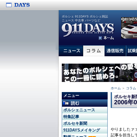
ポルシェ 911DAYS ポルシェ雑誌
ニュース 中古車 パーツなど
ホーム
＞
コラム
メニュー
ポルセキ新
2006年
ポルシェニュース
特集記事
ポルセキ新聞
やりましたァ
911DAYSメイキング
記事を担当し
動画ニュース