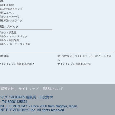
特集
ポルセキ新聞
911DAYSメイキング
動画ニュース
ポルシェバカ一代
羽根幸浩 ゆきひログ
乗記・スペック
ポルシェ試乗記
ポルシェ オールスペック
ポルシェ用語辞典
ポルシェ スーパーリンク集
出版書籍
911DAYS オリジナルステッカー/ロケットタオ
ル
ナインイレブン直販商品とは？
ナインイレブン直販商品一覧
報保護方針
｜
サイトマップ
｜
RSSについて
ズ / 911DAYS 編集長：日比野学
180001135674
NINE ELEVEN DAYS since 2000 from Nagoya,Japan.
INE ELEVEN DAYS Inc. All rights reserved.