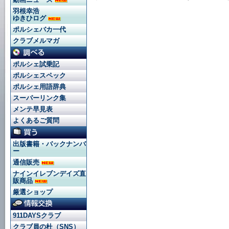
羽根幸浩
ゆきひログ
ポルシェバカ一代
クラブメルマガ
ポルシェ試乗記
ポルシェスペック
ポルシェ用語辞典
スーパーリンク集
メンテ早見表
よくあるご質問
出版書籍・バックナンバ
ー
通信販売
ナインイレブンデイズ直
販商品
厳選ショップ
911DAYSクラブ
クラブ員の杜（SNS）