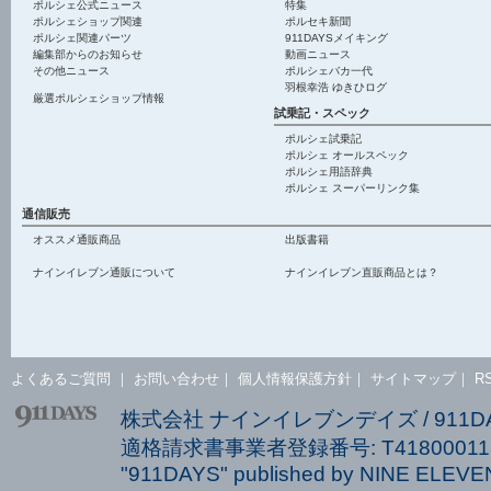
ポルシェ公式ニュース
特集
ポルシェショップ関連
ポルセキ新聞
ポルシェ関連パーツ
911DAYSメイキング
編集部からのお知らせ
動画ニュース
その他ニュース
ポルシェバカ一代
羽根幸浩 ゆきひログ
厳選ポルシェショップ情報
試乗記・スペック
ポルシェ試乗記
ポルシェ オールスペック
ポルシェ用語辞典
ポルシェ スーパーリンク集
通信販売
オススメ通販商品
出版書籍
ナインイレブン通販について
ナインイレブン直販商品とは？
よくあるご質問
｜
お問い合わせ
｜
個人情報保護方針
｜
サイトマップ
｜
R
株式会社 ナインイレブンデイズ / 911
適格請求書事業者登録番号: T418000113
"911DAYS" published by NINE ELEVEN