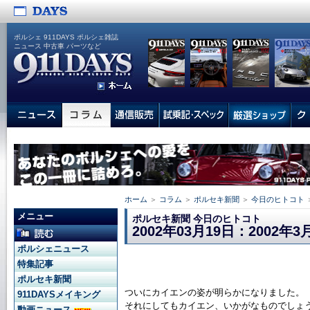
ポルシェ 911DAYS ポルシェ雑誌
ニュース 中古車 パーツなど
ホーム
＞
コラム
＞
ポルセキ新聞
＞
今日のヒトコト
メニュー
ポルセキ新聞 今日のヒトコト
2002年03月19日：2002年3
ポルシェニュース
特集記事
ポルセキ新聞
ついにカイエンの姿が明らかになりました。
911DAYSメイキング
それにしてもカイエン、いかがなものでしょ
動画ニュース