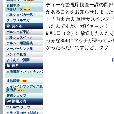
ディーな警視庁捜査一課の岡部
羽根幸浩
ゆきひログ
があることをお知らせしました
ポルシェバカ一代
ト「内田康夫 旅情サスペンス
クラブメルマガ
ったんですが、ガビョ～ン！ 
ポルシェ試乗記
9月1日（金）に放送したんだ
ポルシェスペック
っ赤な356にマッチが乗ってい
ポルシェ用語辞典
かったみたいですけど。クソ、
スーパーリンク集
メンテ早見表
よくあるご質問
出版書籍・バックナンバ
ー
通信販売
ナインイレブンデイズ直
販商品
厳選ショップ
911DAYSクラブ
クラブ員の杜（SNS）