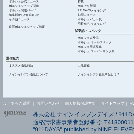
ポルシェ公式ニュース
特集
ポルシェショップ関連
ポルセキ新聞
ポルシェ関連パーツ
911DAYSメイキング
編集部からのお知らせ
動画ニュース
その他ニュース
ポルシェバカ一代
羽根幸浩 ゆきひログ
厳選ポルシェショップ情報
試乗記・スペック
ポルシェ試乗記
ポルシェ オールスペック
ポルシェ用語辞典
ポルシェ スーパーリンク集
通信販売
オススメ通販商品
出版書籍
ナインイレブン通販について
ナインイレブン直販商品とは？
よくあるご質問
｜
お問い合わせ
｜
個人情報保護方針
｜
サイトマップ
｜
R
株式会社 ナインイレブンデイズ / 911
適格請求書事業者登録番号: T418000113
"911DAYS" published by NINE ELEVEN