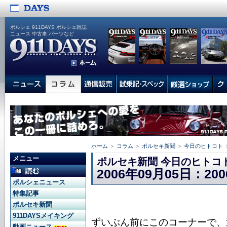
ポルシェ 911DAYS ポルシェ雑誌
ニュース 中古車 パーツなど
ホーム
＞
コラム
＞
ポルセキ新聞
＞
今日のヒトコト
メニュー
ポルセキ新聞 今日のヒトコ
2006年09月05日：20
ポルシェニュース
特集記事
ポルセキ新聞
911DAYSメイキング
ずいぶん前にこのコーナーで、
動画ニュース