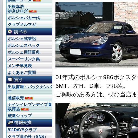
羽根幸浩
ゆきひログ
ポルシェバカ一代
クラブメルマガ
ポルシェ試乗記
ポルシェスペック
ポルシェ用語辞典
スーパーリンク集
メンテ早見表
よくあるご質問
01年式のポルシェ986ボクス
6MT、左H、D車、フル装。
出版書籍・バックナンバ
ー
ご興味のある方は、ぜひ当店ま
通信販売
ナインイレブンデイズ直
販商品
厳選ショップ
911DAYSクラブ
クラブ員の杜（SNS）