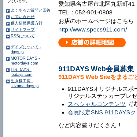
っています。
愛知県名古屋市北区丸新町41
よくあるご質問と回答
TEL：052-901-0808
お問い合わせ
お店のホームページはこちら
個人情報保護方針
http://www.specs911.com/
サイトマップ
RSSについて
デイズについて -
days.jp
MOTOR DAYS -
motordays.com
911DAYS Web会員募集
ITS DAYS -
itsdays.com
911DAYS Web Siteをまる
生き様工房 -
ikizama.days.jp
911DAYSオリジナルス
リジナルステッカープレ
スペシャルコンテンツ
（
会員限定SNS 911DAY
など内容盛りだくさん！