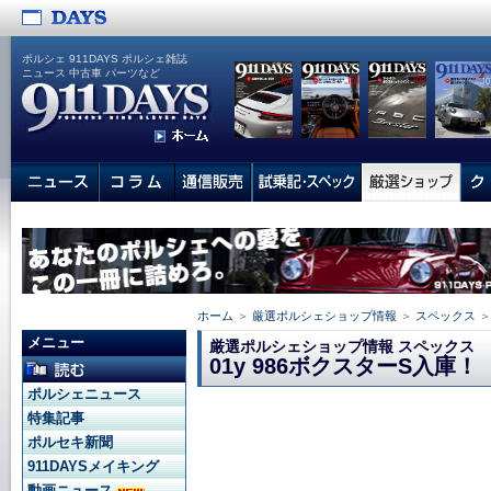
ポルシェ 911DAYS ポルシェ雑誌
ニュース 中古車 パーツなど
ホーム
＞
厳選ポルシェショップ情報
＞
スペックス
＞
メニュー
厳選ポルシェショップ情報 スペックス
01y 986ボクスターS入庫！
ポルシェニュース
特集記事
ポルセキ新聞
911DAYSメイキング
動画ニュース