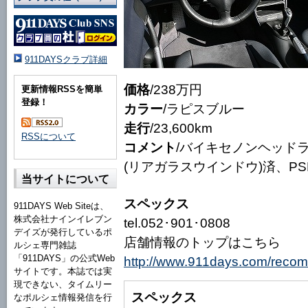
911DAYSクラブ詳細
価格
/238万円
更新情報RSSを簡単
登録！
カラー
/ラピスブルー
走行
/23,600km
RSSについて
コメント
/バイキセノンヘッド
(リアガラスウインドウ)済、PS
当サイトについて
スペックス
911DAYS Web Siteは、
株式会社ナインイレブン
tel.052･901･0808
デイズが発行しているポ
店舗情報のトップはこちら
ルシェ専門雑誌
「911DAYS」の公式Web
http://www.911days.com/reco
サイトです。本誌では実
現できない、タイムリー
スペックス
なポルシェ情報発信を行