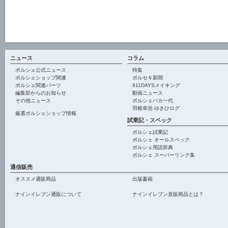
ニュース
コラム
ポルシェ公式ニュース
特集
ポルシェショップ関連
ポルセキ新聞
ポルシェ関連パーツ
911DAYSメイキング
編集部からのお知らせ
動画ニュース
その他ニュース
ポルシェバカ一代
羽根幸浩 ゆきひログ
厳選ポルシェショップ情報
試乗記・スペック
ポルシェ試乗記
ポルシェ オールスペック
ポルシェ用語辞典
ポルシェ スーパーリンク集
通信販売
オススメ通販商品
出版書籍
ナインイレブン通販について
ナインイレブン直販商品とは？