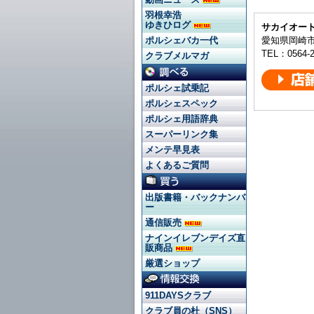
羽根幸浩
ゆきひログ
サカイオー
愛知県岡崎市大
ポルシェバカ一代
TEL：0564-2
クラブメルマガ
ポルシェ試乗記
ポルシェスペック
ポルシェ用語辞典
スーパーリンク集
メンテ早見表
よくあるご質問
出版書籍・バックナンバ
ー
通信販売
ナインイレブンデイズ直
販商品
厳選ショップ
911DAYSクラブ
クラブ員の杜（SNS）