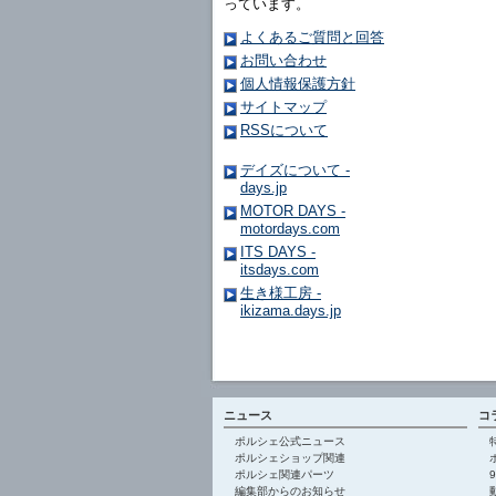
っています。
よくあるご質問と回答
お問い合わせ
個人情報保護方針
サイトマップ
RSSについて
デイズについて -
days.jp
MOTOR DAYS -
motordays.com
ITS DAYS -
itsdays.com
生き様工房 -
ikizama.days.jp
ニュース
コ
ポルシェ公式ニュース
ポルシェショップ関連
ポルシェ関連パーツ
編集部からのお知らせ