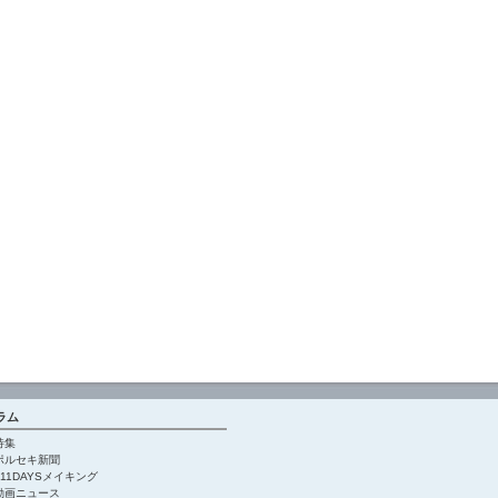
ラム
特集
ポルセキ新聞
911DAYSメイキング
動画ニュース