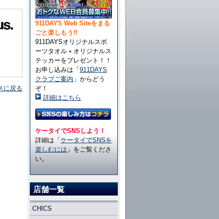
911DAYS Web Siteをまる
ごと楽しもう!!
911DAYSオリジナルスポ
ーツタオル＋オリジナルス
テッカーをプレゼント！！
お申し込みは「
911DAYS
クラブご案内
」からどう
スに戻る
ぞ！
詳細はこちら
ケータイでSNSしよう！
詳細は「
ケータイでSNSを
楽しむには
」をご覧くださ
い。
店舗一覧
CHICS