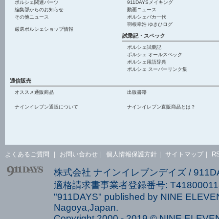
ポルシェ関連パーツ
911DAYSメイキング
編集部からのお知らせ
動画ニュース
その他ニュース
ポルシェバカ一代
羽根幸浩 ゆきひログ
厳選ポルシェショップ情報
試乗記・スペック
ポルシェ試乗記
ポルシェ オールスペック
ポルシェ用語辞典
ポルシェ スーパーリンク集
通信販売
オススメ通販商品
出版書籍
ナインイレブン通販について
ナインイレブン直販商品とは？
よくあるご質問
｜
お問い合わせ
｜
個人情報保護方針
｜
サイトマップ
｜
R
株式会社 ナインイレブンデイズ / 911
適格請求書事業者登録番号: T418000113
"911DAYS" published by NINE ELEVEN
Nagoya,Japan.
Copyright 2000 - 2019 © NINE ELEVEN 