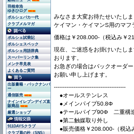
羽根幸浩
ゆきひログ
みなさま大変お待たせいたしま
ポルシェバカ一代
クラブメルマガ
ケイマン・ケイマンS用のマフ
価格は￥208.000-（税込み￥218
ポルシェ試乗記
ポルシェスペック
現在、ご迷惑をお掛けいたしま
ポルシェ用語辞典
おります。
スーパーリンク集
メンテ早見表
お急ぎの場合はバックオーダー
よくあるご質問
お願い申し上げます。
出版書籍・バックナンバ
----------------------------------------
ー
●オールステンレス
通信販売
ナインイレブンデイズ直
●メインパイプ50.8Φ
販商品
●テールパイプ90Φ 二重構
厳選ショップ
●第二触媒取り外し
911DAYSクラブ
●販売価格￥208.000-（税込み￥
クラブ員の杜（SNS）