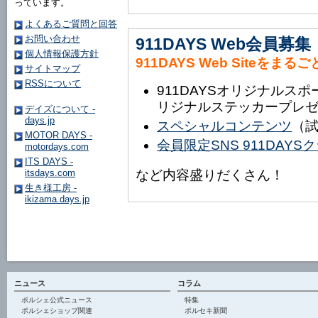
っています。
よくあるご質問と回答
お問い合わせ
911DAYS Web会員募集
個人情報保護方針
911DAYS Web Siteをまる
サイトマップ
RSSについて
911DAYSオリジナルス
リジナルステッカープレ
デイズについて -
days.jp
スペシャルコンテンツ
（
MOTOR DAYS -
会員限定SNS 911DAY
motordays.com
ITS DAYS -
など内容盛りだくさん！
itsdays.com
生き様工房 -
ikizama.days.jp
ニュース
コラム
ポルシェ公式ニュース
特集
ポルシェショップ関連
ポルセキ新聞