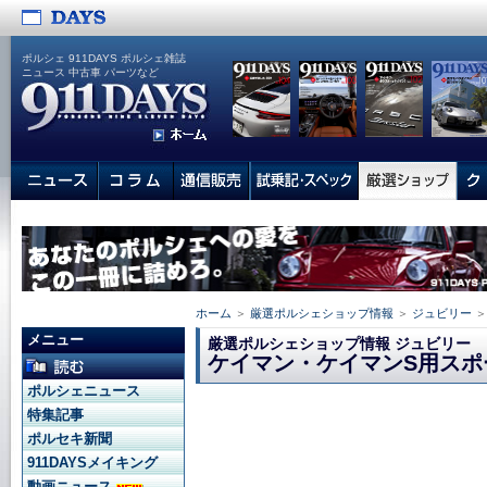
ポルシェ 911DAYS ポルシェ雑誌
ニュース 中古車 パーツなど
ホーム
＞
厳選ポルシェショップ情報
＞
ジュビリー
＞
メニュー
厳選ポルシェショップ情報 ジュビリー
ケイマン・ケイマンS用スポ
ポルシェニュース
特集記事
ポルセキ新聞
911DAYSメイキング
動画ニュース