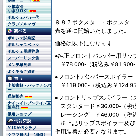
羽根幸浩
ゆきひログ
ポルシェバカ一代
９８７ボクスター・ボクスター
クラブメルマガ
売を遂に開始いたしました。
ポルシェ試乗記
価格は以下になります。
ポルシェスペック
ポルシェ用語辞典
●純正フロントバンパー用リッ
スーパーリンク集
￥78.000-（税込み￥81.900
メンテ早見表
よくあるご質問
●フロントバンパースポイラー
￥119.000-（税込み￥124.95
出版書籍・バックナンバ
ー
通信販売
●フロントリップスポイラー（ス
ナインイレブンデイズ直
スタンダード￥36.000-（税込み
販商品
レーシング ￥46.000-（税込み
厳選ショップ
※上記リップスポイラー及び
911DAYSクラブ
併用装着が必要となります。
クラブ員の杜（SNS）