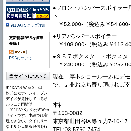
●フロントバンパースポイラー
ト
￥52.000-（税込み￥54.600
911DAYSクラブ詳細
●リアバンパースポイラー
更新情報RSSを簡単
￥108.000-（税込み￥113.40
登録！
●９８７ボクスター・ボクスタ
RSSについて
￥240.000-（税込み￥252.00
現在、厚木ショールームにデモ
当サイトについて
で、是非お立ち寄り頂ければ幸
911DAYS Web Siteは、
株式会社ナインイレブン
-----------------------------------
デイズが発行しているポ
本社
ルシェ専門雑誌
「911DAYS」の公式Web
〒158-0082
サイトです。本誌では実
東京都世田谷区等々力7-10-17
現できない、タイムリー
なポルシェ情報発信を行
TEL:03-5760-7474