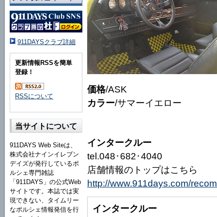
911DAYSクラブ詳細
更新情報RSSを簡単
登録！
価格
/ASK
RSSについて
カラー
/サマーイエロー
当サイトについて
インタークルー
911DAYS Web Siteは、
株式会社ナインイレブン
tel.048･682･4040
デイズが発行しているポ
店舗情報のトップはこちら
ルシェ専門雑誌
http://www.911days.com/reco
「911DAYS」の公式Web
サイトです。本誌では実
現できない、タイムリー
インタークルー
なポルシェ情報発信を行