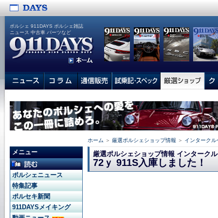
ポルシェ 911DAYS ポルシェ雑誌
ニュース 中古車 パーツなど
ホーム
＞
厳選ポルシェショップ情報
＞
インタークル
メニュー
厳選ポルシェショップ情報 インタークル
72ｙ 911S入庫しました！
ポルシェニュース
特集記事
ポルセキ新聞
911DAYSメイキング
動画ニュース