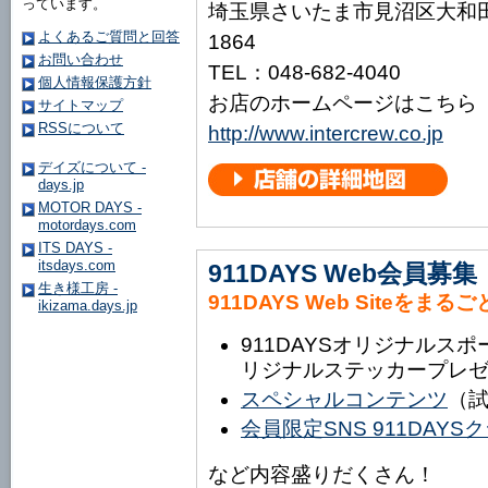
っています。
埼玉県さいたま市見沼区大和田
よくあるご質問と回答
1864
お問い合わせ
TEL：048-682-4040
個人情報保護方針
お店のホームページはこちら
サイトマップ
RSSについて
http://www.intercrew.co.jp
デイズについて -
days.jp
MOTOR DAYS -
motordays.com
ITS DAYS -
itsdays.com
911DAYS Web会員募集
生き様工房 -
911DAYS Web Siteをまる
ikizama.days.jp
911DAYSオリジナルス
リジナルステッカープレ
スペシャルコンテンツ
（
会員限定SNS 911DAY
など内容盛りだくさん！