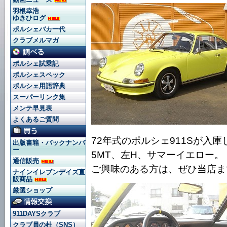
羽根幸浩
ゆきひログ
ポルシェバカ一代
クラブメルマガ
ポルシェ試乗記
ポルシェスペック
ポルシェ用語辞典
スーパーリンク集
メンテ早見表
よくあるご質問
72年式のポルシェ911Sが入
出版書籍・バックナンバ
ー
5MT、左H、サマーイエロー。
通信販売
ご興味のある方は、ぜひ当店ま
ナインイレブンデイズ直
販商品
厳選ショップ
911DAYSクラブ
クラブ員の杜（SNS）