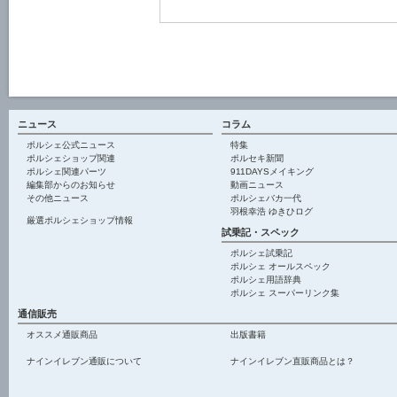
ニュース
コラム
ポルシェ公式ニュース
特集
ポルシェショップ関連
ポルセキ新聞
ポルシェ関連パーツ
911DAYSメイキング
編集部からのお知らせ
動画ニュース
その他ニュース
ポルシェバカ一代
羽根幸浩 ゆきひログ
厳選ポルシェショップ情報
試乗記・スペック
ポルシェ試乗記
ポルシェ オールスペック
ポルシェ用語辞典
ポルシェ スーパーリンク集
通信販売
オススメ通販商品
出版書籍
ナインイレブン通販について
ナインイレブン直販商品とは？