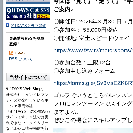
今回は『見て』『走って』『学べる』第
ご案内♪
〇開催日: 2026年3 月30 日（
911DAYSクラブ詳細
〇参加料： 55,000円税込
〇開催地: 富士スピードウェイ 
更新情報RSSを簡単
登録！
https://www.fsw.tv/motorsport
RSSについて
〇参加台数：上限12台
〇参加申し込みフォーム
当サイトについて
https://forms.gle/jSv8VsEZK6
911DAYS Web Siteは、
ゴルフでいうところのレッスン
株式会社ナインイレブン
デイズが発行しているポ
プロにマンツーマンでスイング
ルシェ専門雑誌
ますよね。
「911DAYS」の公式Web
サイトです。本誌では実
ぜひこの機会にスキルアップしち
現できない、タイムリー
なポルシェ情報発信を行