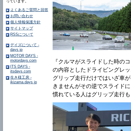
っています。
よくあるご質問と回答
お問い合わせ
個人情報保護方針
サイトマップ
RSSについて
デイズについて -
days.jp
MOTOR DAYS -
motordays.com
『クルマがスライドした時のコ
ITS DAYS -
の内容としたドライビングレッ
itsdays.com
グリップ走行だけではいざ車が
生き様工房 -
ikizama.days.jp
きませんがその逆でスライドに
慣れている人はグリップ走行も