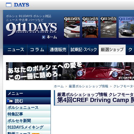
ポルシェ 911DAYS ポルシェ雑誌
ニュース 中古車 パーツなど
ホーム
＞
厳選ポルシェショップ情報
＞
クレフモータ
メニュー
厳選ポルシェショップ情報 クレフモー
第4回CREF Driving Ca
ポルシェニュース
特集記事
ポルセキ新聞
911DAYSメイキング
動画ニュース