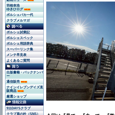
羽根幸浩
ゆきひログ
ポルシェバカ一代
クラブメルマガ
ポルシェ試乗記
ポルシェスペック
ポルシェ用語辞典
スーパーリンク集
メンテ早見表
よくあるご質問
出版書籍・バックナンバ
ー
通信販売
ナインイレブンデイズ直
販商品
厳選ショップ
911DAYSクラブ
クラブ員の杜（SNS）