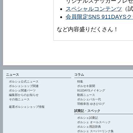
リジナルステッカープレ
スペシャルコンテンツ
（
会員限定SNS 911DAY
など内容盛りだくさん！
ニュース
コラム
ポルシェ公式ニュース
特集
ポルシェショップ関連
ポルセキ新聞
ポルシェ関連パーツ
911DAYSメイキング
編集部からのお知らせ
動画ニュース
その他ニュース
ポルシェバカ一代
羽根幸浩 ゆきひログ
厳選ポルシェショップ情報
試乗記・スペック
ポルシェ試乗記
ポルシェ オールスペック
ポルシェ用語辞典
ポルシェ スーパーリンク集