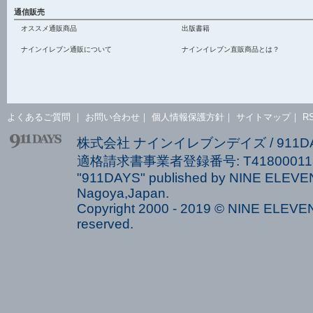
通信販売
オススメ通販商品
出版書籍
ナインイレブン通販について
ナインイレブン直販商品とは？
よくあるご質問
｜
お問い合わせ
｜
個人情報保護方針
｜
サイトマップ
｜
R
株式会社 ナインイレブンデイズ / 911
適格請求書事業者登録番号: T418000113
"911DAYS" published by NINE ELEVEN
Nagoya,Japan.
Copyright 2000 - 2019 © NINE ELEVEN 
reserved.