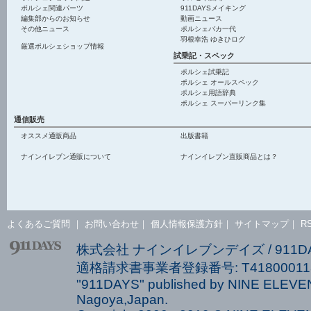
ポルシェ関連パーツ
911DAYSメイキング
編集部からのお知らせ
動画ニュース
その他ニュース
ポルシェバカ一代
羽根幸浩 ゆきひログ
厳選ポルシェショップ情報
試乗記・スペック
ポルシェ試乗記
ポルシェ オールスペック
ポルシェ用語辞典
ポルシェ スーパーリンク集
通信販売
オススメ通販商品
出版書籍
ナインイレブン通販について
ナインイレブン直販商品とは？
よくあるご質問
｜
お問い合わせ
｜
個人情報保護方針
｜
サイトマップ
｜
R
株式会社 ナインイレブンデイズ / 911
適格請求書事業者登録番号: T418000113
"911DAYS" published by NINE ELEVEN
Nagoya,Japan.