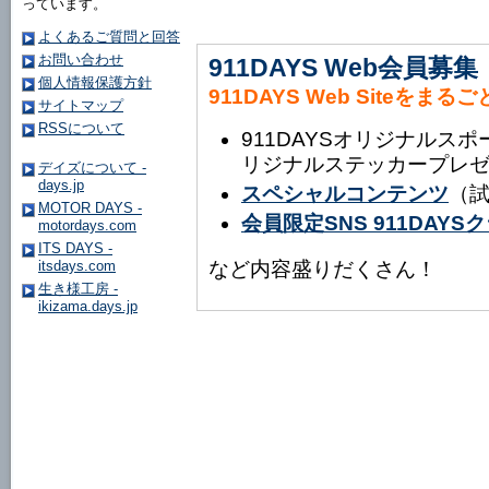
っています。
よくあるご質問と回答
お問い合わせ
911DAYS Web会員募集
個人情報保護方針
911DAYS Web Siteをまる
サイトマップ
RSSについて
911DAYSオリジナルス
リジナルステッカープレ
デイズについて -
days.jp
スペシャルコンテンツ
（
MOTOR DAYS -
会員限定SNS 911DAY
motordays.com
ITS DAYS -
など内容盛りだくさん！
itsdays.com
生き様工房 -
ikizama.days.jp