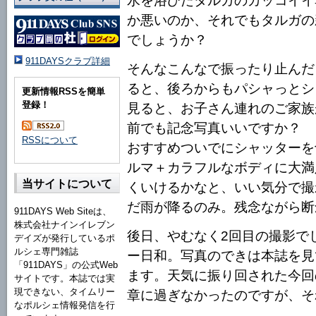
水を浴びたタルガのカッコイイ
か悪いのか、それでもタルガの
でしょうか？
911DAYSクラブ詳細
そんなこんなで振ったり止んだ
ると、後ろからもパシャっとシ
更新情報RSSを簡単
登録！
見ると、お子さん連れのご家族
前でも記念写真いいですか？ 
RSSについて
おすすめついでにシャッターを
ルマ＋カラフルなボディに大満
当サイトについて
くいけるかなと、いい気分で撮
だ雨が降るのみ。残念ながら断
911DAYS Web Siteは、
株式会社ナインイレブン
後日、やむなく2回目の撮影で
デイズが発行しているポ
ルシェ専門雑誌
ー日和。写真のできは本誌を見
「911DAYS」の公式Web
ます。天気に振り回された今回
サイトです。本誌では実
現できない、タイムリー
章に過ぎなかったのですが、そ
なポルシェ情報発信を行