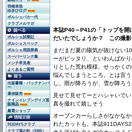
羽根幸浩
ゆきひログ
ポルシェバカ一代
クラブメルマガ
本誌P40～P41の「トップを
ポルシェ試乗記
だいたでしょうか？ この撮影
ポルシェスペック
まだまだ夏の陽気が抜けない1
ポルシェ用語辞典
スーパーリンク集
ーがピッタリ、といわんばかり
メンテ早見表
りとした荒れ模様。せっかくの
よくあるご質問
悩んでしまうところ。とは言う
し。雨が降ろうが、雪が降ろう
出版書籍・バックナンバ
ー
通信販売
見せて見せてーとハシャいでい
ナインイレブンデイズ直
真を撮れて嬉しそう
販商品
厳選ショップ
オープンカーらしさがなかなか
れたカットも。本誌911DAYS
911DAYSクラブ
クラブ員の杜（SNS）