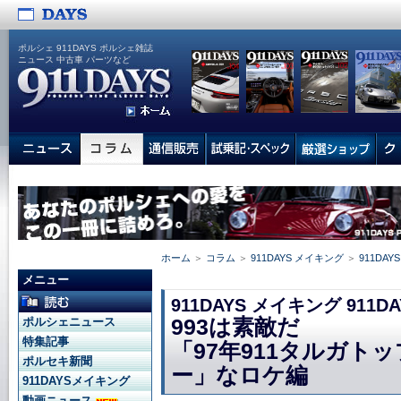
ポルシェ 911DAYS ポルシェ雑誌
ニュース 中古車 パーツなど
ホーム
＞
コラム
＞
911DAYS メイキング
＞
911DAYS 
メニュー
911DAYS メイキング 911DAY
993は素敵だ
ポルシェニュース
特集記事
「97年911タルガト
ポルセキ新聞
ー」なロケ編
911DAYSメイキング
動画ニュース