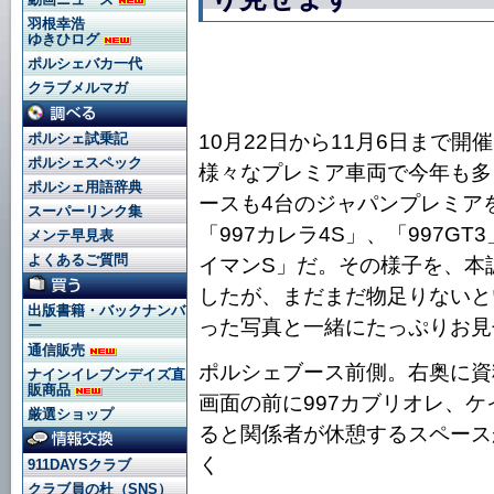
羽根幸浩
ゆきひログ
ポルシェバカ一代
クラブメルマガ
10月22日から11月6日まで
ポルシェ試乗記
ポルシェスペック
様々なプレミア車両で今年も多
ポルシェ用語辞典
ースも4台のジャパンプレミアを
スーパーリンク集
「997カレラ4S」、「997G
メンテ早見表
よくあるご質問
イマンS」だ。その様子を、本誌9
したが、まだまだ物足りないと
出版書籍・バックナンバ
った写真と一緒にたっぷりお見
ー
通信販売
ポルシェブース前側。右奥に資
ナインイレブンデイズ直
販商品
画面の前に997カブリオレ、
厳選ショップ
ると関係者が休憩するスペース
く
911DAYSクラブ
クラブ員の杜（SNS）