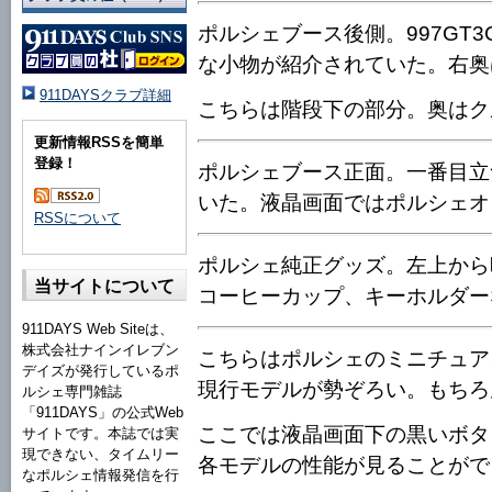
ポルシェブース後側。997GT
な小物が紹介されていた。右奥
911DAYSクラブ詳細
こちらは階段下の部分。奥はク
更新情報RSSを簡単
登録！
ポルシェブース正面。一番目立
いた。液晶画面ではポルシェオ
RSSについて
ポルシェ純正グッズ。左上から
当サイトについて
コーヒーカップ、キーホルダー
911DAYS Web Siteは、
株式会社ナインイレブン
こちらはポルシェのミニチュアカ
デイズが発行しているポ
現行モデルが勢ぞろい。もちろ
ルシェ専門雑誌
「911DAYS」の公式Web
ここでは液晶画面下の黒いボタ
サイトです。本誌では実
現できない、タイムリー
各モデルの性能が見ることがで
なポルシェ情報発信を行