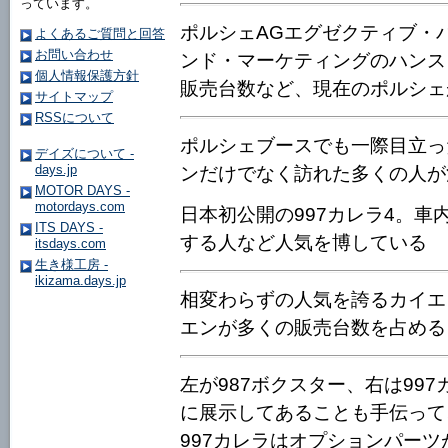
っています。
ポルシェAGエグゼクティブ・
よくあるご質問と回答
お問い合わせ
ンド・マーケティングのハンス
個人情報保護方針
販売台数など、現在のポルシェ
サイトマップ
RSSについて
ポルシェブースでも一際目立っ
デイズについて -
days.jp
ンだけでなく訪れた多くの人が
MOTOR DAYS -
motordays.com
日本初公開の997カレラ4。
ITS DAYS -
する人など人気を博している
itsdays.com
生き様工房 -
ikizama.days.jp
相変わらずの人気を誇るカイエ
エンが多くの販売台数を占める
左が987ボクスター、右は99
に展示してあることも手伝って
997カレラはオプションパーツ