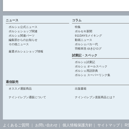
ニュース
コラム
ポルシェ公式ニュース
特集
ポルシェショップ関連
ポルセキ新聞
ポルシェ関連パーツ
911DAYSメイキング
編集部からのお知らせ
動画ニュース
その他ニュース
ポルシェバカ一代
羽根幸浩 ゆきひログ
厳選ポルシェショップ情報
試乗記・スペック
ポルシェ試乗記
ポルシェ オールスペック
ポルシェ用語辞典
ポルシェ スーパーリンク集
通信販売
オススメ通販商品
出版書籍
ナインイレブン通販について
ナインイレブン直販商品とは？
よくあるご質問
｜
お問い合わせ
｜
個人情報保護方針
｜
サイトマップ
｜
R