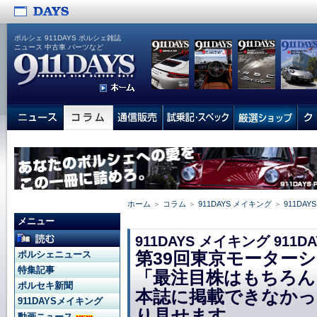
ポルシェ 911DAYS ポルシェ雑誌
ニュース 中古車 パーツなど
ホーム
＞
コラム
＞
911DAYS メイキング
＞
911DAYS 
メニュー
911DAYS メイキング 911DAY
第39回東京モーターショ
ポルシェニュース
特集記事
「最注目株はもちろん
ポルセキ新聞
本誌に掲載できなか
911DAYSメイキング
り見せます
動画ニュース