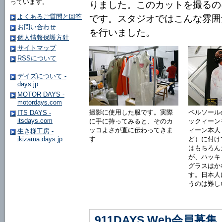
っています。
りました。このカットを撮るの
よくあるご質問と回答
です。スタジオではこんな雰囲
お問い合わせ
を行いました。
個人情報保護方針
サイトマップ
RSSについて
デイズについて -
days.jp
MOTOR DAYS -
motordays.com
撮影に使用した服です。実際
ペルソール
ITS DAYS -
itsdays.com
に手に持ってみると、そのカ
ックィーン
ッコよさが直に伝わってきま
ィーン本人
生き様工房 -
す
ど）に付け
ikizama.days.jp
はもちろん
が、ハッキ
グラスはか
す。日本人
うのは難し
911DAYS Web会員募集