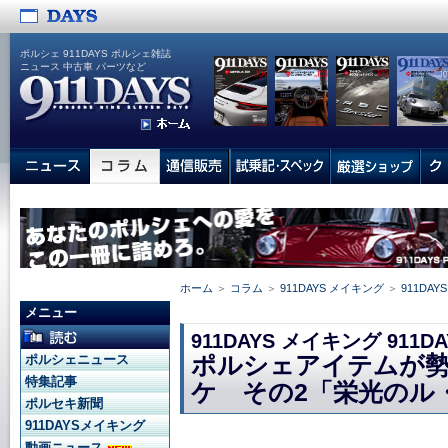
ポルシェ 911DAYS ポルシェ雑誌
ニュース 中古車 パーツなど
ホーム
＞
コラム
＞
911DAYS メイキング
＞
911DAYS 
メニュー
911DAYS メイキング 911DAY
ポルシェアイテムが勢
ポルシェニュース
特集記事
ケ その2「栄光のル
ポルセキ新聞
911DAYSメイキング
動画ニュース