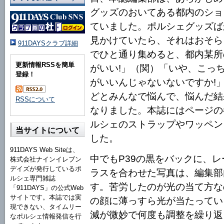
グッズのおいてある都内のショ
ていました。ポルシェグッズば
見かけていたら、それはおそら
911DAYSクラブ詳細
でひと通り集めると、都内某所
更新情報RSSを簡単
がいい!」（関）「いや、こっ
登録！
がいいんじゃないないですか!
どとみんなで悩んで、悩んだ結
RSSについて
なりました。本誌にはページの
ルシェのストラップやワッペン
当サイトについて
した。
911DAYS Web Siteは、
中でもP39の黒をバックに、
株式会社ナインイレブン
デイズが発行しているポ
ラスを合わせた写真は、編集部
ルシェ専門雑誌
す。苦労したのが光の当て方な
「911DAYS」の公式Web
サイトです。本誌では実
の顔に薄っすら光が当たってい
現できない、タイムリー
減が微妙で何度も調整を繰り返
なポルシェ情報発信を行