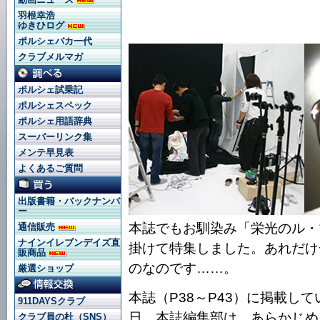
羽根幸浩
ゆきひログ
ポルシェバカ一代
クラブメルマガ
ポルシェ試乗記
ポルシェスペック
ポルシェ用語辞典
スーパーリンク集
メンテ早見表
よくあるご質問
出版書籍・バックナンバ
ー
本誌でもお馴染み「栄光のル・
通信販売
ナインイレブンデイズ直
掛けて特集しました。あれだけ
販商品
のなのです……。
厳選ショップ
本誌（P38～P43）に掲載し
911DAYSクラブ
日、本誌編集部は、あらかじめ
クラブ員の杜（SNS）