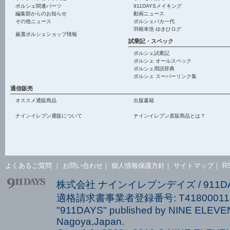
ポルシェ関連パーツ
911DAYSメイキング
編集部からのお知らせ
動画ニュース
その他ニュース
ポルシェバカ一代
羽根幸浩 ゆきひログ
厳選ポルシェショップ情報
試乗記・スペック
ポルシェ試乗記
ポルシェ オールスペック
ポルシェ用語辞典
ポルシェ スーパーリンク集
通信販売
オススメ通販商品
出版書籍
ナインイレブン通販について
ナインイレブン直販商品とは？
よくあるご質問
｜
お問い合わせ
｜
個人情報保護方針
｜
サイトマップ
｜
R
株式会社 ナインイレブンデイズ / 911
適格請求書事業者登録番号: T418000113
"911DAYS" published by NINE ELEVEN
Nagoya,Japan.