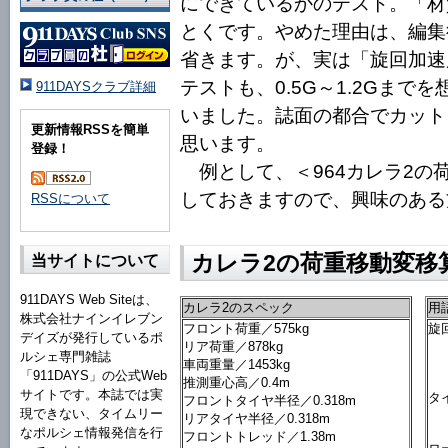
にできているかのテスト。「材
とくです。やめた理由は、編集
省きます。が、実は「旋回加速
テストも、0.5G～1.2Gま
911DAYSクラブ詳細
いました。誌面の都合でカット
更新情報RSSを簡単
思います。
登録！
例として、＜964カレラ2の
しておきますので、興味のある
RSSについて
カレラ2の荷重移動変移
当サイトについて
911DAYS Web Siteは、
カレラ2のスペック
用
株式会社ナインイレブン
フロント荷重／575kg
旋
デイズが発行しているポ
リア荷重／878kg
ルシェ専門雑誌
車両重量／1453kg
「911DAYS」の公式Web
推測重心高／0.4m
サイトです。本誌では実
タ
フロントタイヤ半径／0.318m
現できない、タイムリー
リアタイヤ半径／0.318m
なポルシェ情報発信を行
フロントトレッド／1.38m