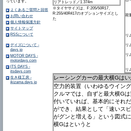
ロ
っています。
リアトレッド／1.374m
※タイヤサイズは、F:205/50R17、
よくあるご質問と回答
R:255/40R417のオプションサイズとし
荷
お問い合わせ
た
個人情報保護方針
サイトマップ
RSSについて
リ
デイズについて -
リ
days.jp
リ
MOTOR DAYS -
motordays.com
ITS DAYS -
リ
itsdays.com
レーシングカーの最大横Gはい
生き様工房 -
ikizama.days.jp
空力的装置（いわゆるウイン
クルマでは、自ずと最大横Gは
付いていれば、基本的にそれ
ができ、結果として「速いスピ
がグンと増える」という図式に
横Gはというと