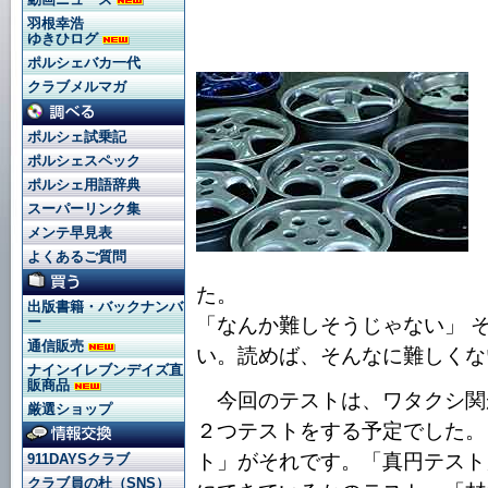
羽根幸浩
ゆきひログ
ポルシェバカ一代
クラブメルマガ
ポルシェ試乗記
ポルシェスペック
ポルシェ用語辞典
スーパーリンク集
メンテ早見表
よくあるご質問
た。
出版書籍・バックナンバ
「なんか難しそうじゃない」 
ー
通信販売
い。読めば、そんなに難しくな
ナインイレブンデイズ直
販商品
今回のテストは、ワタクシ関
厳選ショップ
２つテストをする予定でした。
ト」がそれです。「真円テスト
911DAYSクラブ
クラブ員の杜（SNS）