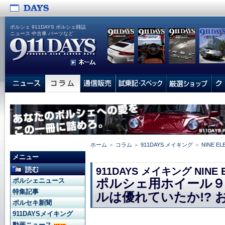
ポルシェ 911DAYS ポルシェ雑誌
ニュース 中古車 パーツなど
ホーム
＞
コラム
＞
911DAYS メイキング
＞
NINE ELE
メニュー
911DAYS メイキング NINE EL
ポルシェ用ホイール９
ポルシェニュース
特集記事
ルは優れていたか!? 
ポルセキ新聞
911DAYSメイキング
動画ニュース