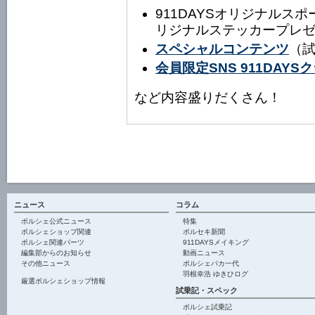
911DAYSオリジナルス
リジナルステッカープレ
スペシャルコンテンツ
（
会員限定SNS 911DAY
など内容盛りだくさん！
ニュース
コラム
ポルシェ公式ニュース
特集
ポルシェショップ関連
ポルセキ新聞
ポルシェ関連パーツ
911DAYSメイキング
編集部からのお知らせ
動画ニュース
その他ニュース
ポルシェバカ一代
羽根幸浩 ゆきひログ
厳選ポルシェショップ情報
試乗記・スペック
ポルシェ試乗記