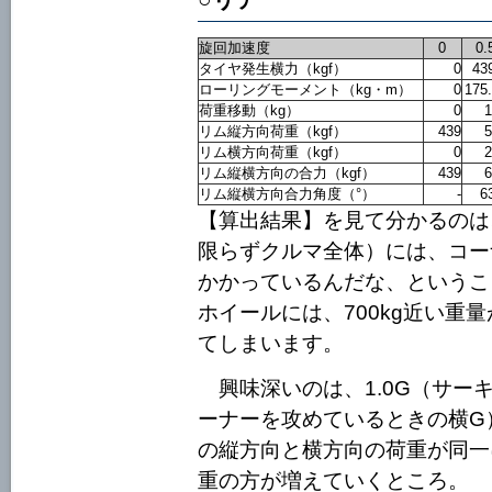
旋回加速度
0
0.
タイヤ発生横力（kgf）
0
43
ローリングモーメント（kg・m）
0
175
荷重移動（kg）
0
1
リム縦方向荷重（kgf）
439
5
リム横方向荷重（kgf）
0
2
リム縦横方向の合力（kgf）
439
6
リム縦横方向合力角度（°）
-
6
【算出結果】を見て分かるのは
限らずクルマ全体）には、コー
かかっているんだな、ということ
ホイールには、700kg近い重
てしまいます。
興味深いのは、1.0G（サー
ーナーを攻めているときの横G
の縦方向と横方向の荷重が同一
重の方が増えていくところ。