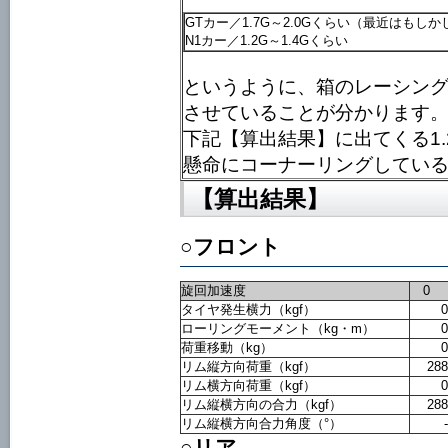
GTカー／1.7G～2.0Gくらい（最近はもし
N1カー／1.2G～1.4Gくらい
というように、箱のレーシング
させていることが分かります
下記【算出結果】に出てくる1.
懸命にコーナーリングしている
【算出結果】
○フロント
旋回加速度
0
タイヤ発生横力（kgf）
0
ローリングモーメント（kg・m）
0
荷重移動（kg）
0
リム縦方向荷重（kgf）
288
リム横方向荷重（kgf）
0
リム縦横方向の合力（kgf）
288
リム縦横方向合力角度（°）
-
○リア