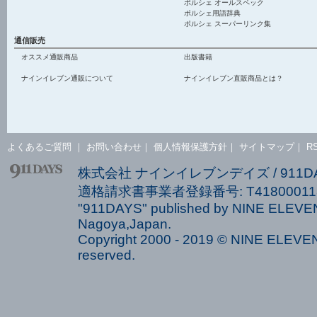
ポルシェ オールスペック
ポルシェ用語辞典
ポルシェ スーパーリンク集
通信販売
オススメ通販商品
出版書籍
ナインイレブン通販について
ナインイレブン直販商品とは？
よくあるご質問
｜
お問い合わせ
｜
個人情報保護方針
｜
サイトマップ
｜
R
株式会社 ナインイレブンデイズ / 911
適格請求書事業者登録番号: T418000113
"911DAYS" published by NINE ELEVEN
Nagoya,Japan.
Copyright 2000 - 2019 © NINE ELEVEN 
reserved.