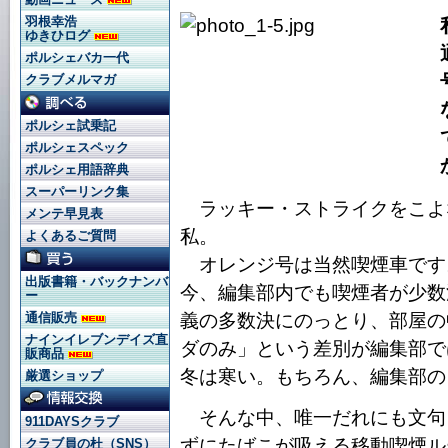
羽根幸浩
ゆきひログ
ポルシェバカ一代
クラブメルマガ
ポルシェ試乗記
ポルシェスペック
ポルシェ用語辞典
スーパーリンク集
ラッキー・ストライクをこよ
メンテ早見表
私。
よくあるご質問
オレンジ号は当然喫煙車です
出版書籍・バックナンバ
今、編集部内でも喫煙者が少数
ー
義の多数決にのっとり、部屋の
通信販売
ナインイレブンデイズ直
ダのみ」という差別が編集部で
販商品
冬は寒い。もちろん、編集部の
厳選ショップ
そんな中、唯一だれにも文句
911DAYSクラブ
ずにたばこが吸える移動喫煙ル
クラブ員の杜（SNS）