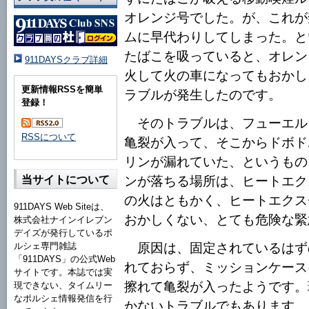
オレンジ号でした。が、これが
ムに早代わりしてしまった。と
たばこを吸っていると、オレン
911DAYSクラブ詳細
火して火の車になってもおかし
更新情報RSSを簡単
ラブルが発生したのです。
登録！
そのトラブルは、フューエル
RSSについて
亀裂が入って、そこからドボド
リンが漏れていた、というもの
ンが落ちる場所は、ヒートエク
当サイトについて
の火はともかく、ヒートエクス
911DAYS Web Siteは、
おかしくない、とても危険な緊
株式会社ナインイレブン
デイズが発行しているポ
原因は、固定されているはず
ルシェ専門雑誌
「911DAYS」の公式Web
れておらず、ミッションケース
サイトです。本誌では実
擦れて亀裂が入ったようです。
現できない、タイムリー
なポルシェ情報発信を行
かないトラブルでもあります。