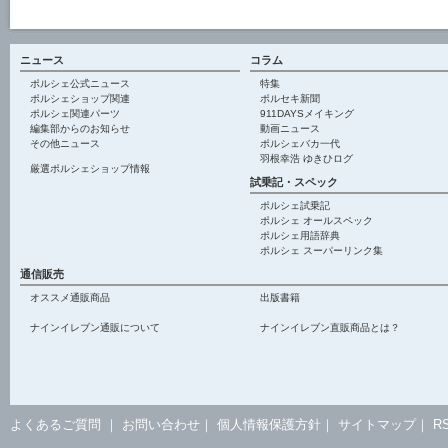
ニュース
コラム
ポルシェ公式ニュース
特集
ポルシェショップ関連
ポルセキ新聞
ポルシェ関連パーツ
911DAYSメイキング
編集部からのお知らせ
動画ニュース
その他ニュース
ポルシェバカ一代
羽根幸浩 ゆきひログ
厳選ポルシェショップ情報
試乗記・スペック
ポルシェ試乗記
ポルシェ オールスペック
ポルシェ用語辞典
ポルシェ スーパーリンク集
通信販売
オススメ通販商品
出版書籍
ナインイレブン通販について
ナインイレブン直販商品とは？
よくあるご質問
｜
お問い合わせ
｜
個人情報保護方針
｜
サイトマップ
｜
R