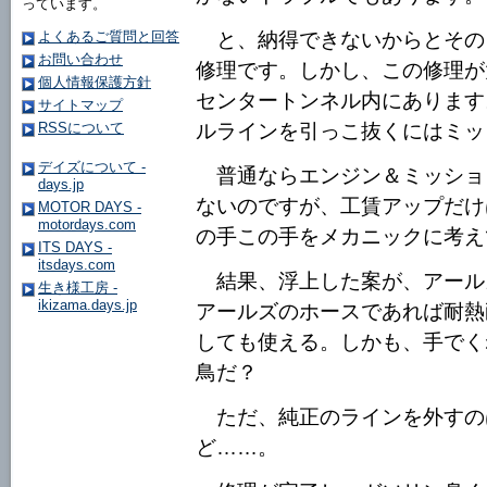
っています。
と、納得できないからとその
よくあるご質問と回答
お問い合わせ
修理です。しかし、この修理が
個人情報保護方針
センタートンネル内にあります
サイトマップ
ルラインを引っこ抜くにはミッ
RSSについて
デイズについて -
普通ならエンジン＆ミッショ
days.jp
ないのですが、工賃アップだけ
MOTOR DAYS -
motordays.com
の手この手をメカニックに考え
ITS DAYS -
itsdays.com
結果、浮上した案が、アール
生き様工房 -
ikizama.days.jp
アールズのホースであれば耐熱
しても使える。しかも、手でく
鳥だ？
ただ、純正のラインを外すの
ど……。