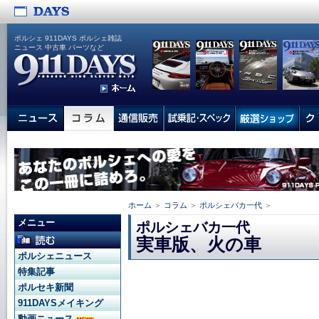
ポルシェ 911DAYS ポルシェ雑誌
ニュース 中古車 パーツなど
ホーム
＞
コラム
＞
ポルシェバカ一代
＞
メニュー
ポルシェバカ一代
実車版、火の車
ポルシェニュース
特集記事
ポルセキ新聞
911DAYSメイキング
動画ニュース