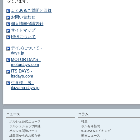
っています。
よくあるご質問と回答
お問い合わせ
個人情報保護方針
サイトマップ
RSSについて
デイズについて -
days.jp
MOTOR DAYS -
motordays.com
ITS DAYS -
itsdays.com
生き様工房 -
ikizama.days.jp
ニュース
コラム
ポルシェ公式ニュース
特集
ポルシェショップ関連
ポルセキ新聞
ポルシェ関連パーツ
911DAYSメイキング
編集部からのお知らせ
動画ニュース