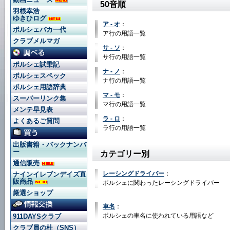
50音順
羽根幸浩
ゆきひログ
ア - オ
：
ポルシェバカ一代
ア行の用語一覧
クラブメルマガ
サ - ソ
：
サ行の用語一覧
ポルシェ試乗記
ナ - ノ
：
ポルシェスペック
ナ行の用語一覧
ポルシェ用語辞典
マ - モ
：
スーパーリンク集
マ行の用語一覧
メンテ早見表
ラ - ロ
：
よくあるご質問
ラ行の用語一覧
出版書籍・バックナンバ
ー
カテゴリー別
通信販売
レーシングドライバー
：
ナインイレブンデイズ直
販商品
ポルシェに関わったレーシングドライバー
厳選ショップ
車名
：
ポルシェの車名に使われている用語など
911DAYSクラブ
クラブ員の杜（SNS）