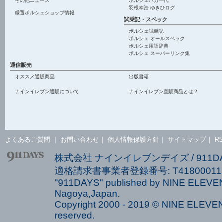
その他ニュース
ポルシェバカ一代
羽根幸浩 ゆきひログ
厳選ポルシェショップ情報
試乗記・スペック
ポルシェ試乗記
ポルシェ オールスペック
ポルシェ用語辞典
ポルシェ スーパーリンク集
通信販売
オススメ通販商品
出版書籍
ナインイレブン通販について
ナインイレブン直販商品とは？
よくあるご質問
｜
お問い合わせ
｜
個人情報保護方針
｜
サイトマップ
｜
R
株式会社 ナインイレブンデイズ / 911
適格請求書事業者登録番号: T418000113
"911DAYS" published by NINE ELEVEN
Nagoya,Japan.
Copyright 2000 - 2019 © NINE ELEVEN 
reserved.