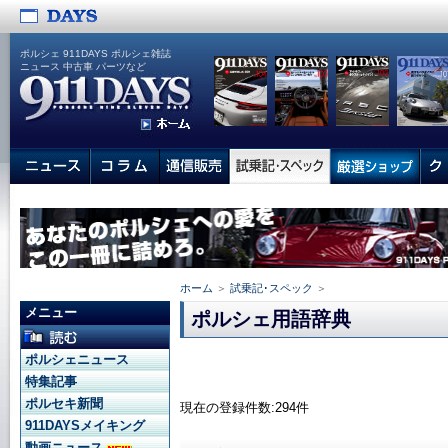
ポルシェ 911DAYS ポルシェ雑誌
ニュース 中古車 パーツなど
ホーム
＞
試乗記･スペック
＞
メニュー
ポルシェ用語辞典
ポルシェニュース
特集記事
ポルセキ新聞
現在の登録件数:294件
911DAYSメイキング
動画ニュース