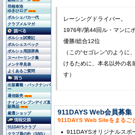
羽根幸浩
ゆきひログ
ポルシェバカ一代
レーシングドライバー。
クラブメルマガ
1976年/第44回ル・マン
ポルシェ試乗記
優勝/総合12位
ポルシェスペック
ポルシェ用語辞典
（この“セゴレン”のように
スーパーリンク集
けるために、本名以外の名
メンテ早見表
よくあるご質問
す）
出版書籍・バックナンバ
ー
通信販売
ナインイレブンデイズ直
販商品
911DAYS Web会員募集
厳選ショップ
911DAYS Web Siteをまる
911DAYSクラブ
911DAYSオリジナルス
クラブ員の杜（SNS）