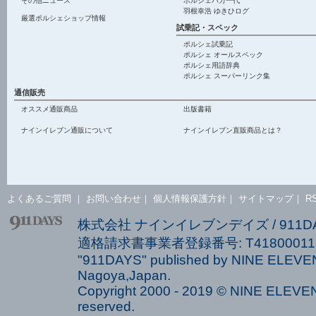
その他ニュース
ポルシェバカ一代
羽根幸浩 ゆきひログ
厳選ポルシェショップ情報
試乗記・スペック
ポルシェ試乗記
ポルシェ オールスペック
ポルシェ用語辞典
ポルシェ スーパーリンク集
通信販売
オススメ通販商品
出版書籍
ナインイレブン通販について
ナインイレブン直販商品とは？
よくあるご質問
｜
お問い合わせ
｜
個人情報保護方針
｜
サイトマップ
｜
R
株式会社 ナインイレブンデイズ / 911
適格請求書事業者登録番号: T418000113
"911DAYS" published by NINE ELEVEN
Nagoya,Japan.
Copyright 2000 - 2019 © NINE ELEVEN 
reserved.