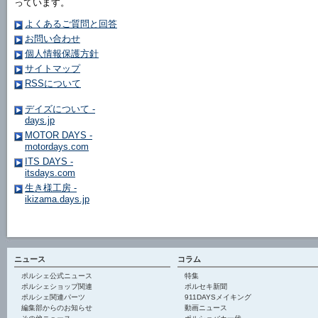
っています。
よくあるご質問と回答
お問い合わせ
個人情報保護方針
サイトマップ
RSSについて
デイズについて -
days.jp
MOTOR DAYS -
motordays.com
ITS DAYS -
itsdays.com
生き様工房 -
ikizama.days.jp
ニュース
コラム
ポルシェ公式ニュース
特集
ポルシェショップ関連
ポルセキ新聞
ポルシェ関連パーツ
911DAYSメイキング
編集部からのお知らせ
動画ニュース