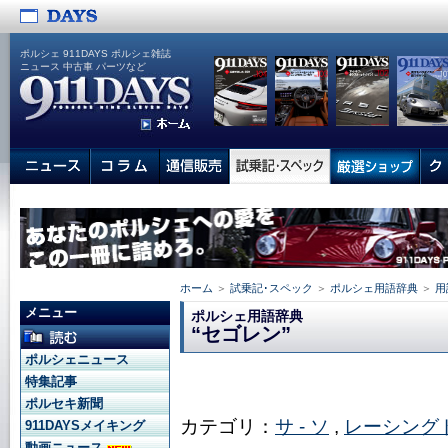
ポルシェ 911DAYS ポルシェ雑誌
ニュース 中古車 パーツなど
ホーム
＞
試乗記･スペック
＞
ポルシェ用語辞典
＞
用
メニュー
ポルシェ用語辞典
“セゴレン”
ポルシェニュース
特集記事
ポルセキ新聞
カテゴリ：
サ - ソ
,
レーシング
911DAYSメイキング
動画ニュース