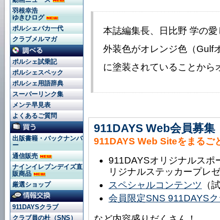
羽根幸浩
ゆきひログ
ポルシェバカ一代
本誌編集長、日比野 学の愛
クラブメルマガ
外装色がオレンジ色（Gul
ポルシェ試乗記
に塗装されていることから
ポルシェスペック
ポルシェ用語辞典
スーパーリンク集
メンテ早見表
よくあるご質問
911DAYS Web会員募集
出版書籍・バックナンバ
911DAYS Web Siteをまる
ー
通信販売
911DAYSオリジナルス
ナインイレブンデイズ直
リジナルステッカープレ
販商品
スペシャルコンテンツ
（
厳選ショップ
会員限定SNS 911DAY
911DAYSクラブ
など内容盛りだくさん！
クラブ員の杜（SNS）