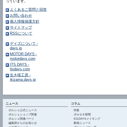
っています。
よくあるご質問と回答
お問い合わせ
個人情報保護方針
サイトマップ
RSSについて
デイズについて -
days.jp
MOTOR DAYS -
motordays.com
ITS DAYS -
itsdays.com
生き様工房 -
ikizama.days.jp
ニュース
コラム
ポルシェ公式ニュース
特集
ポルシェショップ関連
ポルセキ新聞
ポルシェ関連パーツ
911DAYSメイキング
編集部からのお知らせ
動画ニュース