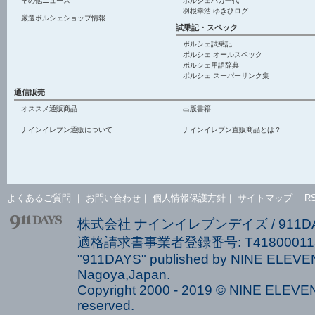
その他ニュース
ポルシェバカ一代
羽根幸浩 ゆきひログ
厳選ポルシェショップ情報
試乗記・スペック
ポルシェ試乗記
ポルシェ オールスペック
ポルシェ用語辞典
ポルシェ スーパーリンク集
通信販売
オススメ通販商品
出版書籍
ナインイレブン通販について
ナインイレブン直販商品とは？
よくあるご質問
｜
お問い合わせ
｜
個人情報保護方針
｜
サイトマップ
｜
R
株式会社 ナインイレブンデイズ / 911
適格請求書事業者登録番号: T418000113
"911DAYS" published by NINE ELEVEN
Nagoya,Japan.
Copyright 2000 - 2019 © NINE ELEVEN 
reserved.