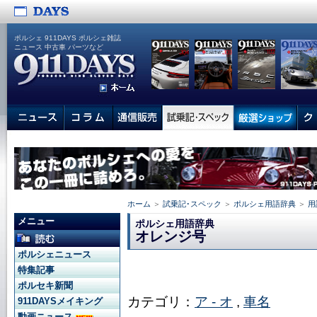
ポルシェ 911DAYS ポルシェ雑誌
ニュース 中古車 パーツなど
ホーム
＞
試乗記･スペック
＞
ポルシェ用語辞典
＞
用
メニュー
ポルシェ用語辞典
オレンジ号
ポルシェニュース
特集記事
ポルセキ新聞
カテゴリ：
ア - オ
,
車名
911DAYSメイキング
動画ニュース