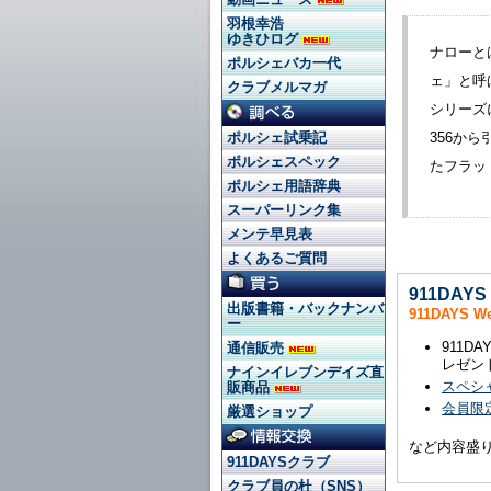
羽根幸浩
ゆきひログ
ナローと
ポルシェバカ一代
ェ」と呼
クラブメルマガ
シリーズ
356か
ポルシェ試乗記
ポルシェスペック
たフラット
ポルシェ用語辞典
スーパーリンク集
メンテ早見表
よくあるご質問
911DAY
出版書籍・バックナンバ
911DAYS 
ー
911
通信販売
レゼン
ナインイレブンデイズ直
スペシ
販商品
会員限定
厳選ショップ
など内容盛
911DAYSクラブ
クラブ員の杜（SNS）