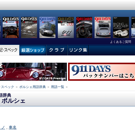
よくあるご質問
･スペック
＞
ポルシェ用語辞典
＞
用語一覧
＞
語辞典
・ポルシェ
- ノ
,
車名