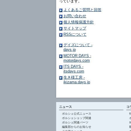
っています。
よくあるご質問と回答
お問い合わせ
個人情報保護方針
サイトマップ
RSSについて
デイズについて -
days.jp
MOTOR DAYS -
motordays.com
ITS DAYS -
itsdays.com
生き様工房 -
ikizama.days.jp
ニュース
コ
ポルシェ公式ニュース
ポルシェショップ関連
ポルシェ関連パーツ
編集部からのお知らせ