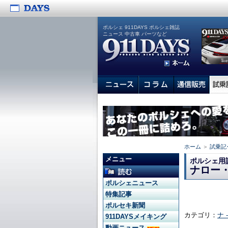
ポルシェ 911DAYS ポルシェ雑誌
ニュース 中古車 パーツなど
ホーム
＞
試乗記
メニュー
ポルシェ用
ナロー
ポルシェニュース
特集記事
ポルセキ新聞
カテゴリ：
ナ 
911DAYSメイキング
動画ニュース