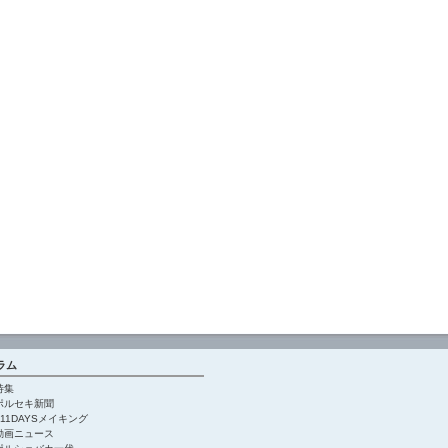
ラム
特集
ポルセキ新聞
911DAYSメイキング
動画ニュース