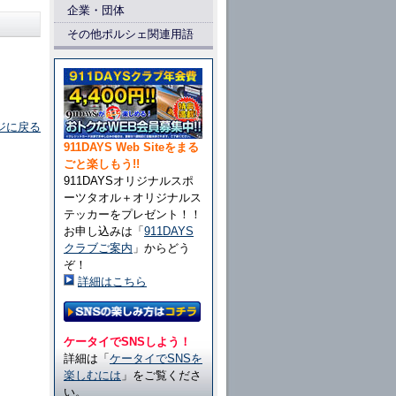
企業・団体
その他ポルシェ関連用語
ジに戻る
911DAYS Web Siteをまる
ごと楽しもう!!
911DAYSオリジナルスポ
ーツタオル＋オリジナルス
テッカーをプレゼント！！
お申し込みは「
911DAYS
クラブご案内
」からどう
ぞ！
詳細はこちら
ケータイでSNSしよう！
詳細は「
ケータイでSNSを
楽しむには
」をご覧くださ
い。