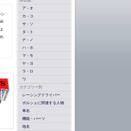
50音順
ア - オ
ルシ
カ - コ
6
サ - ソ
は
タ - ト
され
ナ - ノ
ハ - ホ
マ - モ
ヤ - ヨ
ラ - ロ
ワ
カテゴリー別
レーシングドライバー
ポルシェに関連する人物
車名
機能・パーツ
地名