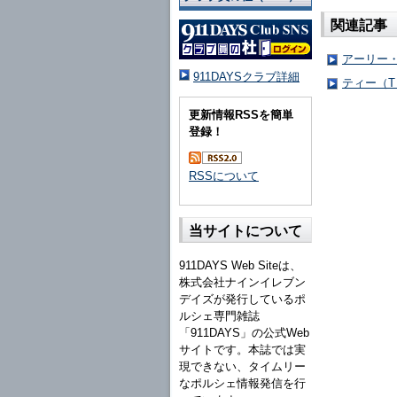
関連記事
アーリー
911DAYSクラブ詳細
ティー（T
更新情報RSSを簡単
登録！
RSSについて
当サイトについて
911DAYS Web Siteは、
株式会社ナインイレブン
デイズが発行しているポ
ルシェ専門雑誌
「911DAYS」の公式Web
サイトです。本誌では実
現できない、タイムリー
なポルシェ情報発信を行