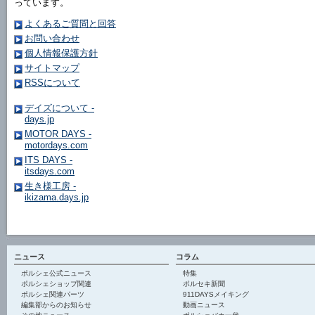
っています。
よくあるご質問と回答
お問い合わせ
個人情報保護方針
サイトマップ
RSSについて
デイズについて -
days.jp
MOTOR DAYS -
motordays.com
ITS DAYS -
itsdays.com
生き様工房 -
ikizama.days.jp
ニュース
コラム
ポルシェ公式ニュース
特集
ポルシェショップ関連
ポルセキ新聞
ポルシェ関連パーツ
911DAYSメイキング
編集部からのお知らせ
動画ニュース