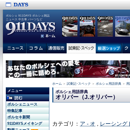
ポルシェ 911DAYS ポルシェ雑誌
ニュース 中古車 パーツなど
ホーム
＞
試乗記･スペック
＞
ポルシェ用語辞典
＞
用
メニュー
ポルシェ用語辞典
オリバー（J.オリバー）
ポルシェニュース
特集記事
ポルセキ新聞
カテゴリ：
ア - オ
,
レーシング
911DAYSメイキング
動画ニュース