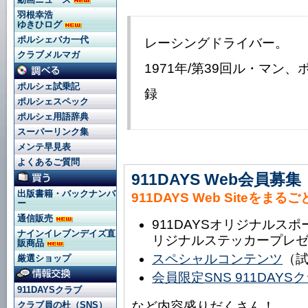
羽根幸浩
ゆきひログ
ポルシェバカ一代
レーシングドライバー。
クラブメルマガ
1971年/第39回ル・マン
ポルシェ試乗記
録
ポルシェスペック
ポルシェ用語辞典
スーパーリンク集
メンテ早見表
よくあるご質問
911DAYS Web会員募集
出版書籍・バックナンバ
911DAYS Web Siteをまる
ー
通信販売
911DAYSオリジナルス
ナインイレブンデイズ直
リジナルステッカープレ
販商品
スペシャルコンテンツ
（
厳選ショップ
会員限定SNS 911DAY
911DAYSクラブ
など内容盛りだくさん！
クラブ員の杜（SNS）