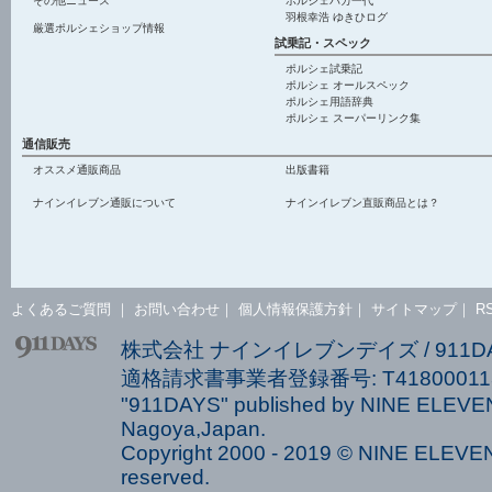
その他ニュース
ポルシェバカ一代
羽根幸浩 ゆきひログ
厳選ポルシェショップ情報
試乗記・スペック
ポルシェ試乗記
ポルシェ オールスペック
ポルシェ用語辞典
ポルシェ スーパーリンク集
通信販売
オススメ通販商品
出版書籍
ナインイレブン通販について
ナインイレブン直販商品とは？
よくあるご質問
｜
お問い合わせ
｜
個人情報保護方針
｜
サイトマップ
｜
R
株式会社 ナインイレブンデイズ / 911
適格請求書事業者登録番号: T418000113
"911DAYS" published by NINE ELEVEN
Nagoya,Japan.
Copyright 2000 - 2019 © NINE ELEVEN 
reserved.