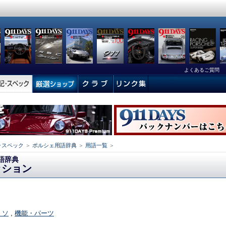
よくあるご質問
･スペック
＞
ポルシェ用語辞典
＞
用語一覧
＞
語辞典
ッション
- ソ
,
機能・パーツ