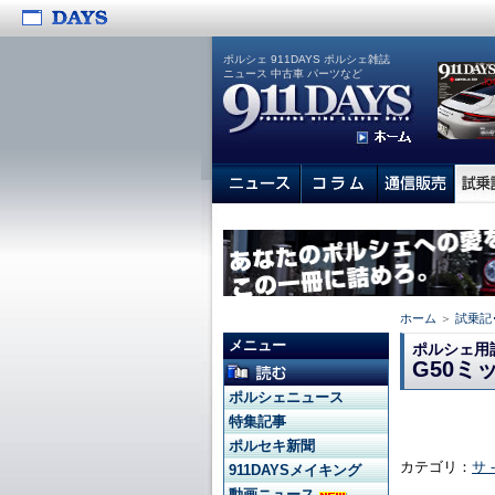
ポルシェ 911DAYS ポルシェ雑誌
ニュース 中古車 パーツなど
ホーム
＞
試乗記
メニュー
ポルシェ用
G50ミ
ポルシェニュース
特集記事
ポルセキ新聞
カテゴリ：
サ 
911DAYSメイキング
動画ニュース