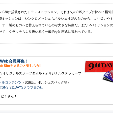
降の930に搭載されたトランスミッション。それまでの915タイプに比べて構造
50ミッションは、シンクロメッシュもポルシェ社製のものから、より扱いや
ーナー製のものへと替えられているのが大きな特徴だ。またG50ミッション
せて、クラッチもより扱い易く一般的な油圧式に替わっている。
S Web会員募集！
Web Siteをまるごと楽しもう!!
DAYSオリジナルスポーツタオル＋オリジナルステッカープ
ト
ャルコンテンツ
（試乗記、ポルシェスペック等）
SNS 911DAYSクラブ員の杜
りだくさん！