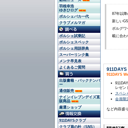
羽根幸浩
ゆきひログ
87年以
ポルシェバカ一代
新しいG
クラブメルマガ
ボルグワ
載に合わ
ポルシェ試乗記
ポルシェスペック
ポルシェ用語辞典
スーパーリンク集
メンテ早見表
よくあるご質問
911DAY
911DAYS 
出版書籍・バックナンバ
911
ー
レゼン
通信販売
スペシ
ナインイレブンデイズ直
会員限定
販商品
厳選ショップ
など内容盛
911DAYSクラブ
クラブ員の杜（SNS）