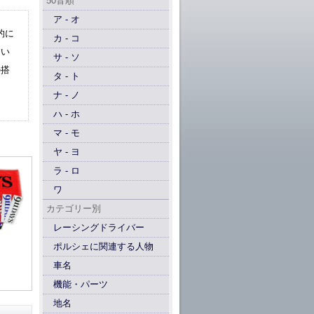
50音順
ア - オ
的に
カ - コ
すい
サ - ソ
の搭
タ - ト
ナ - ノ
ハ - ホ
マ - モ
ヤ - ヨ
ラ - ロ
ワ
カテゴリー別
レーシングドライバー
ポルシェに関連する人物
車名
機能・パーツ
地名