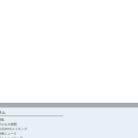
ラム
特集
ポルセキ新聞
911DAYSメイキング
動画ニュース