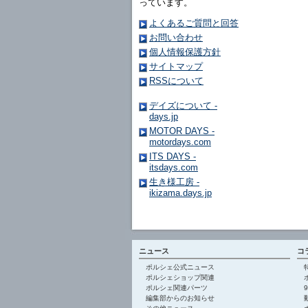
っています。
よくあるご質問と回答
お問い合わせ
個人情報保護方針
サイトマップ
RSSについて
デイズについて -
days.jp
MOTOR DAYS -
motordays.com
ITS DAYS -
itsdays.com
生き様工房 -
ikizama.days.jp
ニュース
コ
ポルシェ公式ニュース
ポルシェショップ関連
ポルシェ関連パーツ
編集部からのお知らせ