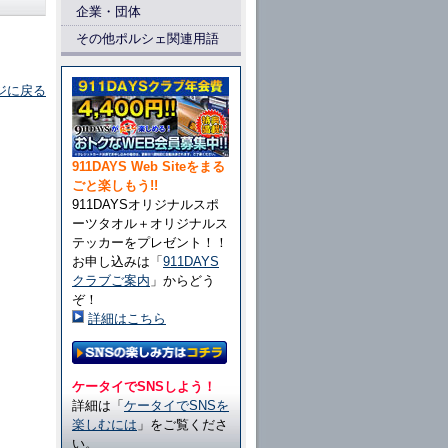
企業・団体
その他ポルシェ関連用語
ジに戻る
911DAYS Web Siteをまる
ごと楽しもう!!
911DAYSオリジナルスポ
ーツタオル＋オリジナルス
テッカーをプレゼント！！
お申し込みは「
911DAYS
クラブご案内
」からどう
ぞ！
詳細はこちら
ケータイでSNSしよう！
詳細は「
ケータイでSNSを
楽しむには
」をご覧くださ
い。