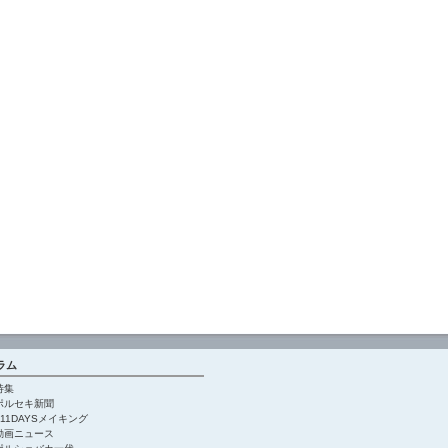
ラム
特集
ポルセキ新聞
911DAYSメイキング
動画ニュース