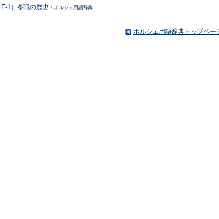
F-1）参戦の歴史
/
ポルシェ用語辞典
ポルシェ用語辞典トップペー