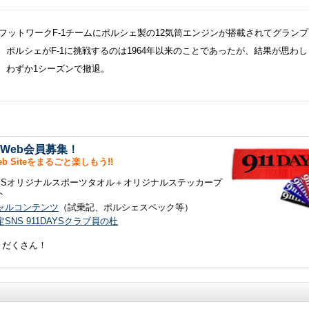
年、フットワークF-1チームにポルシェ製の12気筒エンジンが搭載されてグラン
。ポルシェがF-1に挑戦するのは1964年以来のことであったが、結果が思わし
、わずか1シーズンで撤退。
S Web会員募集！
Web Siteをまるごと楽しもう!!
DAYSオリジナルスポーツタオル＋オリジナルステッカープ
ト
ャルコンテンツ
（試乗記、ポルシェスペック等）
SNS 911DAYSクラブ員の杜
りだくさん！