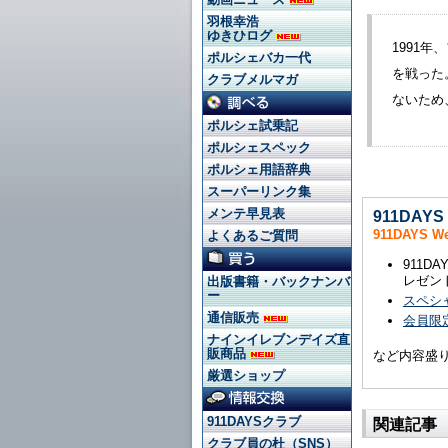
羽根幸浩
ゆきひログ
1991
ポルシェバカ一代
を戦った
クラブメルマガ
ないため
ポルシェ試乗記
ポルシェスペック
ポルシェ用語辞典
スーパーリンク集
メンテ早見表
911DAY
911DAYS 
よくあるご質問
911
レゼン
出版書籍・バックナンバ
ー
スペシ
通信販売
会員限定
ナインイレブンデイズ直
販商品
など内容盛
厳選ショップ
911DAYSクラブ
関連記事
クラブ員の杜（SNS）