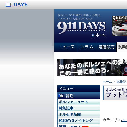
ポルシェ 911DAYS ポルシェ雑誌
ニュース 中古車 パーツなど
ホーム
＞
試乗記
メニュー
ポルシェ用
フット
ポルシェニュース
特集記事
ポルセキ新聞
カテゴリ：
ハ 
911DAYSメイキング
動画ニュース