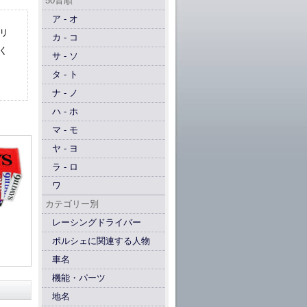
50音順
ア - オ
プリ
カ - コ
く
サ - ソ
タ - ト
ナ - ノ
ハ - ホ
マ - モ
ヤ - ヨ
ラ - ロ
ワ
カテゴリー別
レーシングドライバー
ポルシェに関連する人物
車名
機能・パーツ
地名