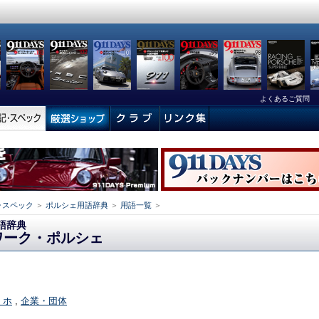
よくあるご質問
･スペック
＞
ポルシェ用語辞典
＞
用語一覧
＞
語辞典
ワーク・ポルシェ
- ホ
,
企業・団体