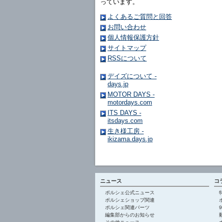
っています。
よくあるご質問と回答
お問い合わせ
個人情報保護方針
サイトマップ
RSSについて
デイズについて -
days.jp
MOTOR DAYS -
motordays.com
ITS DAYS -
itsdays.com
生き様工房 -
ikizama.days.jp
ニュース
コ
ポルシェ公式ニュース
ポルシェショップ関連
ポルシェ関連パーツ
編集部からのお知らせ