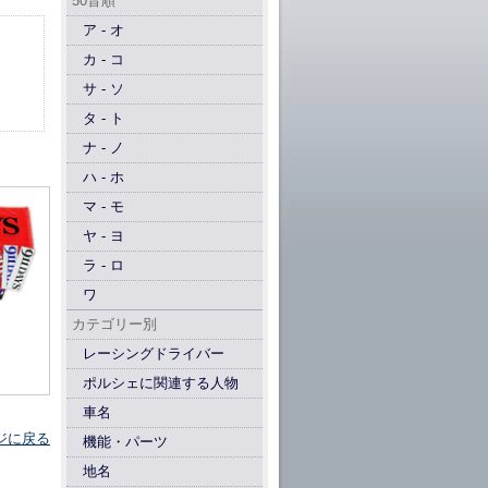
50音順
ア - オ
カ - コ
サ - ソ
タ - ト
ナ - ノ
ハ - ホ
マ - モ
ヤ - ヨ
ラ - ロ
ワ
カテゴリー別
レーシングドライバー
ポルシェに関連する人物
車名
ジに戻る
機能・パーツ
地名