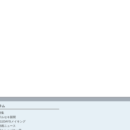
ラム
特集
ポルセキ新聞
911DAYSメイキング
動画ニュース