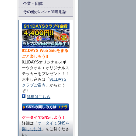
企業・団体
その他ポルシェ関連用語
911DAYS Web Siteをまる
ごと楽しもう!!
911DAYSオリジナルスポ
ーツタオル＋オリジナルス
テッカーをプレゼント！！
お申し込みは「
911DAYS
クラブご案内
」からどう
ぞ！
詳細はこちら
ケータイでSNSしよう！
詳細は「
ケータイでSNSを
楽しむには
」をご覧くださ
い。