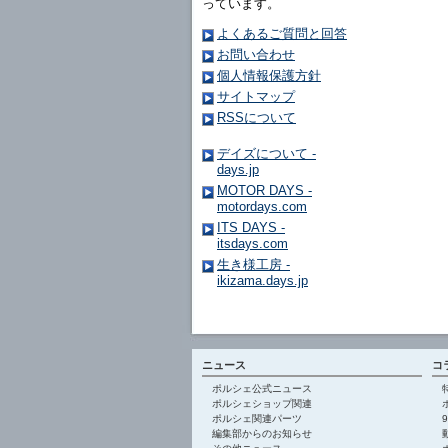
っています。
よくあるご質問と回答
お問い合わせ
個人情報保護方針
サイトマップ
RSSについて
デイズについて -
days.jp
MOTOR DAYS -
motordays.com
ITS DAYS -
itsdays.com
生き様工房 -
ikizama.days.jp
ニュース
コ
ポルシェ公式ニュース
ポルシェショップ関連
ポルシェ関連パーツ
編集部からのお知らせ