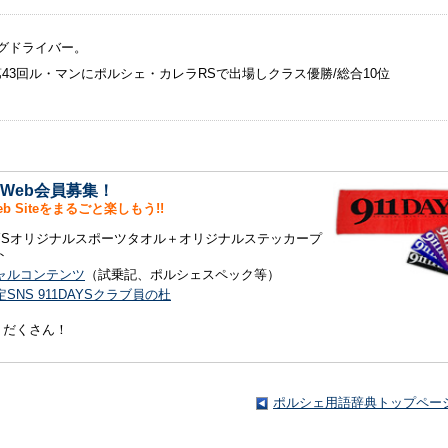
グドライバー。
/第43回ル・マンにポルシェ・カレラRSで出場しクラス優勝/総合10位
S Web会員募集！
Web Siteをまるごと楽しもう!!
DAYSオリジナルスポーツタオル＋オリジナルステッカープ
ト
ャルコンテンツ
（試乗記、ポルシェスペック等）
SNS 911DAYSクラブ員の杜
りだくさん！
ポルシェ用語辞典トップペー