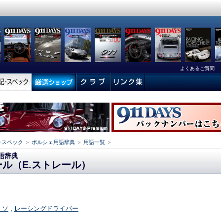
よくあるご質問
･スペック
＞
ポルシェ用語辞典
＞
用語一覧
＞
語辞典
ル（E.ストレール）
- ソ
,
レーシングドライバー