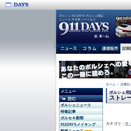
ポルシェ 911DAYS ポルシェ雑誌
ニュース 中古車 パーツなど
ホーム
＞
試乗記
メニュー
ポルシェ用
ストレー
ポルシェニュース
特集記事
ポルセキ新聞
カテゴリ：
サ 
911DAYSメイキング
動画ニュース