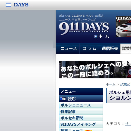
ポルシェ 911DAYS ポルシェ雑誌
ニュース 中古車 パーツなど
ホーム
＞
試乗記
メニュー
ポルシェ用
ショル
ポルシェニュース
特集記事
ポルセキ新聞
カテゴリ：
サ 
911DAYSメイキング
動画ニュース