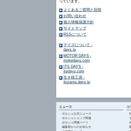
っています。
よくあるご質問と回答
お問い合わせ
個人情報保護方針
サイトマップ
RSSについて
デイズについて -
days.jp
MOTOR DAYS -
motordays.com
ITS DAYS -
itsdays.com
生き様工房 -
ikizama.days.jp
ニュース
コ
ポルシェ公式ニュース
ポルシェショップ関連
ポルシェ関連パーツ
編集部からのお知らせ