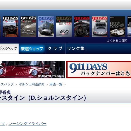
よくあるご質問
･スペック
＞
ポルシェ用語辞典
＞
用語一覧
＞
語辞典
ンスタイン（D.ショルンスタイン）
- ソ
,
レーシングドライバー