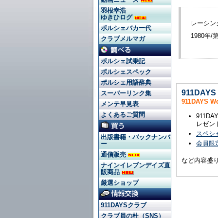
羽根幸浩
ゆきひログ
レーシン
ポルシェバカ一代
1980年
クラブメルマガ
ポルシェ試乗記
ポルシェスペック
ポルシェ用語辞典
911DAY
スーパーリンク集
911DAYS 
メンテ早見表
よくあるご質問
911
レゼン
スペシ
出版書籍・バックナンバ
会員限定
ー
通信販売
など内容盛
ナインイレブンデイズ直
販商品
厳選ショップ
911DAYSクラブ
クラブ員の杜（SNS）