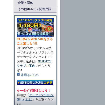
企業・団体
その他ポルシェ関連用語
911DAYS Web Siteをまる
ごと楽しもう!!
911DAYSオリジナルスポ
ーツタオル＋オリジナルス
テッカーをプレゼント！！
お申し込みは「
911DAYS
クラブご案内
」からどう
ぞ！
詳細はこちら
ケータイでSNSしよう！
詳細は「
ケータイでSNSを
楽しむには
」をご覧くださ
い。