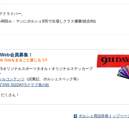
グドライバー。
/第48回ル・マンにポルシェ935で出場しクラス優勝/総合8位
S Web会員募集！
Web Siteをまるごと楽しもう!!
DAYSオリジナルスポーツタオル＋オリジナルステッカープ
ト
ャルコンテンツ
（試乗記、ポルシェスペック等）
SNS 911DAYSクラブ員の杜
りだくさん！
ポルシェ用語辞典トップペー