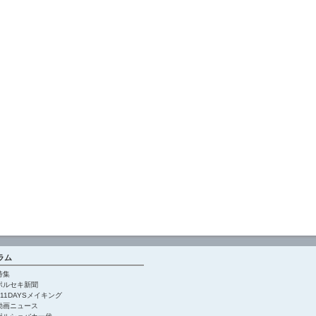
ラム
特集
ポルセキ新聞
911DAYSメイキング
動画ニュース