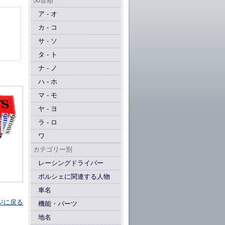
50音順
ア - オ
カ - コ
サ - ソ
タ - ト
ナ - ノ
ハ - ホ
マ - モ
ヤ - ヨ
ラ - ロ
ワ
カテゴリー別
レーシングドライバー
ポルシェに関連する人物
車名
ジに戻る
機能・パーツ
地名